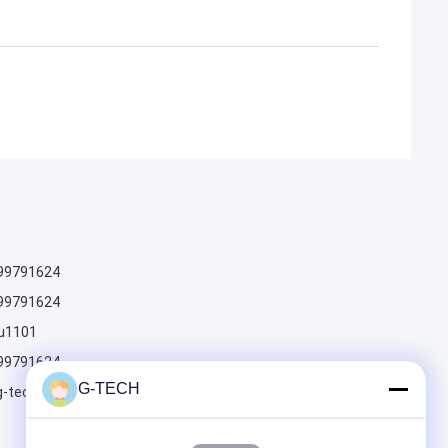
99791624
99791624
u1101
99791624
G-TECH
g-techpower.com