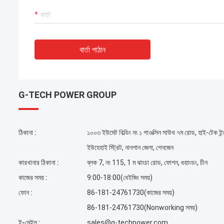
বার্তা পাঠান
G-TECH POWER GROUP
ঠিকানা :
১০০৩ ইউমেট বিল্ডিং নং ১ গাওক্সিন সাউথ ৭ম রোড, হাই-টেক ইন্ডাস
ইউহেহাই স্ট্রিট, নানশান জেলা, শেনজেন
কারখানার ঠিকানা :
ব্লক 7, নং 115, 1 ম ঝাংচা রোড, ফোশন, গুয়াংডং, চীন
কাজের সময় :
9:00-18:00(বেইজিং সময়)
ফোন :
86-181-24761730(কাজের সময়)
86-181-24761730(Nonworking সময়)
ই-মেইল :
sales@g-techpower.com