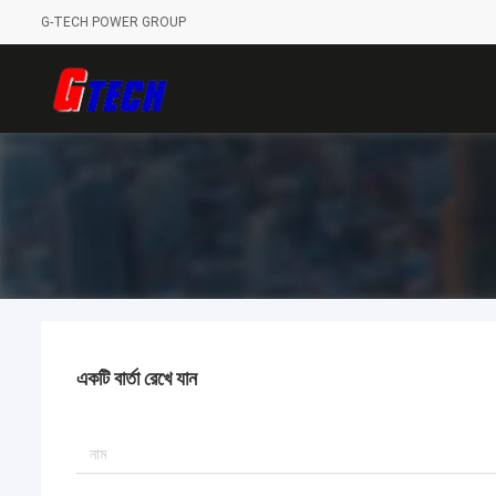
G-TECH POWER GROUP
একটি বার্তা রেখে যান