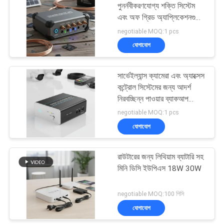
পুনর্নবীকরণযোগ্য শক্তি সিস্টেম
এবং অফ গ্রিড অ্যাপ্লিকেশনগুলির
79
জন্য ডিজাইন করা হয়েছে যা
negotiable MOQ:1 pcs
নির্ভরযোগ্য শক্তি ব্যাকআপ
যোগাযোগ
পাওয়ার ইনভার্টার হোম ডিপো
সরবরাহ করে
সার্ভেইল্যান্স ক্যামেরা এবং অ্যাক্সেস
কন্ট্রোল সিস্টেমের জন্য আদর্শ
নিরবচ্ছিন্ন পাওয়ার ব্যাকআপ
সরবরাহকারী কমপ্যাক্ট ডিসি
negotiable MOQ:1 pcs
ইউপিএস পাওয়ার সাপ্লাই
যোগাযোগ
63
রাউটারের জন্য লিথিয়াম ব্যাটারি সহ
মিনি ডিসি ইউপিএস
মিনি ডিসি ইউপিএস 18W 30W
negotiable MOQ:100 পিসি
যোগাযোগ