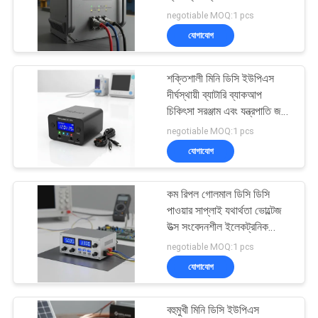
সাইট
ইন্ডাস্ট্রিয়াল ইউপিএস পাওয়ার
negotiable MOQ:1 pcs
ম্যাপ
সাপ্লাই
যোগাযোগ
22
গোপনীয়তা
শক্তিশালী মিনি ডিসি ইউপিএস
মডুলার অনলাইন ইউপিএস
দীর্ঘস্থায়ী ব্যাটারি ব্যাকআপ
নীতি
চিকিৎসা সরঞ্জাম এবং যন্ত্রপাতি জন্য
স্থিতিশীল শক্তি প্রদান
negotiable MOQ:1 pcs
যোগাযোগ
কম রিপল গোলমাল ডিসি ডিসি
36
পাওয়ার সাপ্লাই যথার্থতা ভোল্টেজ
নিম্ন ফ্রিকোয়েন্সি অনলাইন
উত্স সংবেদনশীল ইলেকট্রনিক
সার্কিটগুলিতে সংকেত অখণ্ডতা
negotiable MOQ:1 pcs
ইউপিএস
উন্নত করে
যোগাযোগ
বহুমুখী মিনি ডিসি ইউপিএস