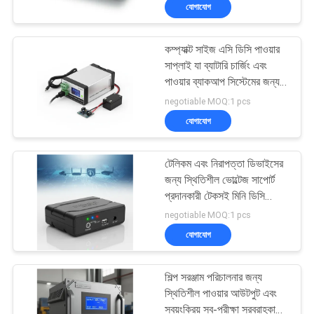
যোগাযোগ
নিয়ন্ত্রণ
কম্প্যাক্ট সাইজ এসি ডিসি পাওয়ার
আমাদের
41
সাপ্লাই যা ব্যাটারি চার্জিং এবং
সাথে
পাওয়ার ব্যাকআপ সিস্টেমের জন্য
পিডাব্লুএম ইউপিএস
পারফেক্ট কনস্ট্যান্ট কারেন্ট আউটপুট
negotiable MOQ:1 pcs
যোগাযোগ
প্রদান করে
যোগাযোগ
খবর
টেলিকম এবং নিরাপত্তা ডিভাইসের
জন্য স্থিতিশীল ভোল্টেজ সাপোর্ট
একটি
প্রদানকারী টেকসই মিনি ডিসি
57
ইউপিএস নিরবচ্ছিন্ন পাওয়ার
negotiable MOQ:1 pcs
উদ্ধৃতি
সাপ্লাই
উচ্চ ফ্রিকোয়েন্সি অনলাইন
যোগাযোগ
অনুরোধ
ইউপিএস
করুন
শিল্প সরঞ্জাম পরিচালনার জন্য
স্থিতিশীল পাওয়ার আউটপুট এবং
স্বয়ংক্রিয় স্ব-পরীক্ষা সরবরাহকারী