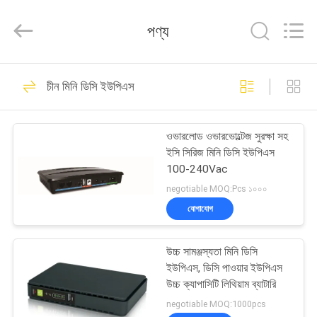
G-
TECH
POWER
পণ্য
GROUP.
All
Rights
Reserved.
বাড়ি
87
চীন মিনি ডিসি ইউপিএস
জি টেক ইউপিএস
পণ্য
ওভারলোড ওভারভোল্টেজ সুরক্ষা সহ
ইসি সিরিজ মিনি ডিসি ইউপিএস
আমাদের
100-240Vac
সম্বন্ধে
negotiable MOQ:Pcs ১০০০
যোগাযোগ
48
কারখানা
খাঁটি সাইন ওয়েভ লাইন
উচ্চ সামঞ্জস্যতা মিনি ডিসি
পরিদর্শন
ইউপিএস, ডিসি পাওয়ার ইউপিএস
ইন্টারেক্টিভ ইউপিএস
উচ্চ ক্যাপাসিটি লিথিয়াম ব্যাটারি
গুণমান
negotiable MOQ:1000pcs