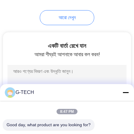
233
আরো দেখুন
LiFePO4 ব্যাটারি প্যাক
একটি বার্তা রেখে যান
আমরা শীঘ্রই আপনাকে আবার কল করব!
134
ভিআরএলএ নিয়ন্ত্রিত লিড
G-TECH
অ্যাসিড ব্যাটারি
8:47 PM
Good day, what product are you looking for?