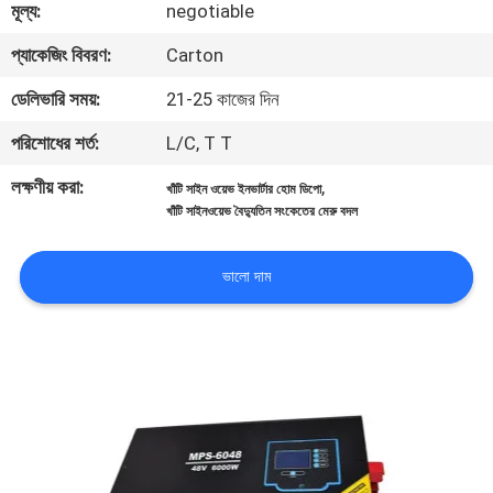
মূল্য:
negotiable
নিয়ন্ত্রণ
প্যাকেজিং বিবরণ:
Carton
আমাদের
ডেলিভারি সময়:
21-25 কাজের দিন
সাথে
পরিশোধের শর্ত:
L/C, T T
যোগাযোগ
লক্ষণীয় করা:
,
খাঁটি সাইন ওয়েভ ইনভার্টার হোম ডিপো
খাঁটি সাইনওয়েভ বৈদ্যুতিন সংকেতের মেরু বদল
খবর
ভালো দাম
একটি
উদ্ধৃতি
অনুরোধ
করুন