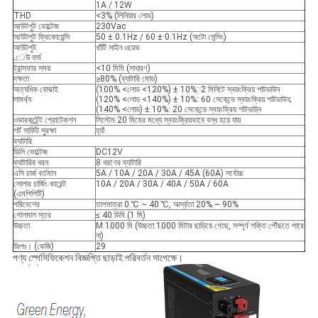
1A / 12W
THD
<3% (লিনিয়ার লোড)
আউটপুট ভোল্টেজ
230Vac
আউটপুট ফ্রিকোয়েন্সি
50 ± 0.1Hz / 60 ± 0.1Hz (অটো সেন্সিং)
আউটপুট
খাঁটি সাইন ওয়েভ
.েউ ফর্ম
ট্রান্সফার সময়
<10 মিমি (সাধারণ)
দক্ষতা
≥80% (ব্যাটারি মোড)
অত্যধিক বোঝাই
(100% <লোড <120%) ± 10%: 2 মিনিটে স্বয়ংক্রিয় শাটডাউন
সামর্থ্য
(120% <লোড <140%) ± 10%: 60 সেকেন্ডে স্বয়ংক্রিয় শাটডাউন;
(140% <লোড) ± 10%: 20 সেকেন্ডে স্বয়ংক্রিয় শাটডাউন
ওভারকন্টেন্ট প্রোটেকশন
সিস্টেম 20 মিমের মধ্যে স্বয়ংক্রিয়ভাবে বন্ধ হয়ে যায়
শর্ট সার্কিট সুরক্ষা
হ্যাঁ
ব্যাটারি
ডিসি ভোল্টেজ
DC12V
ব্যাটারির ধরন
8 ধরণের ব্যাটারি
এসি চার্জ বর্তমান
5A / 10A / 20A / 30A / 45A (60A) সর্বোচ্চ
সোলার চার্জিং কারেন্ট
10A / 20A / 30A / 40A / 50A / 60A
(এমপিপিটি)
পরিবেশের
তাপমাত্রা 0 ℃ ~ 40 ℃, আর্দ্রতা 20% ~ 90%
গোলমাল স্তর
≤ 40 ডিবি (1 মি)
উচ্চতা
M 1000 মি (উচ্চতা 1000 মিটার ছাড়িয়ে গেছে, সম্পূর্ণ শক্তি পৌঁছতে পারে
না)
উঃপঃ। (কেজি)
29
পণ্য স্পেসিফিকেশন বিজ্ঞপ্তি ছাড়াই পরিবর্তন সাপেক্ষে।