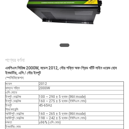
সাইট
ম্যাপ
গোপনীয়তা
নীতি
পণ্যের বর্ণনা
এমপিএস সিরিজ 2000W, মডেল 2012, সৌর শক্তি অফ-গ্রিড খাঁটি সাইন ওয়েভ হোম
ইনভার্টার, এসি / সৌর ইনপুট
স্পেসিফিকেশন:
মডেল
2012
বাস্তব শক্তি
2000W
এসি মোডে
ইনপুট ভোল্টেজ
100 ~ 290 ± 5 ভ্যাক (INV.mode)
ইনপুট ভোল্টেজ
160 ~ 275 ± 5 ভ্যাক (ইউপিএস মোড)
ইনপুট
45-65Hz
ফ্রিকোয়েন্সি
আউটপুট ভোল্টেজ
160 ~ 265 ± 5 ভ্যাক (INV.mode)
আউটপুট ভোল্টেজ
198 ~ 242 ± 5 ভ্যাক (ইউপিএস মোড)
দক্ষতা
≥96% (এসি মোড)
ইনভার্টার মোড