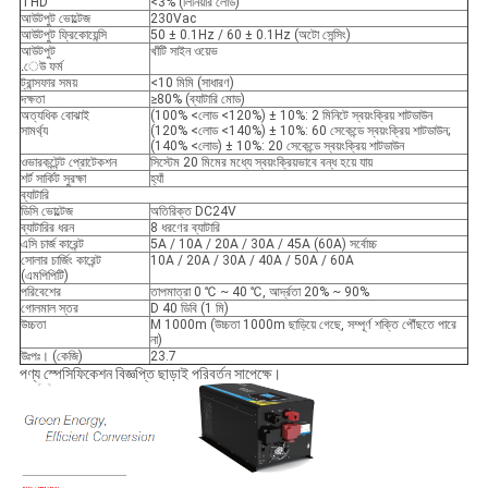
THD
<3% (লিনিয়ার লোড)
আউটপুট ভোল্টেজ
230Vac
আউটপুট ফ্রিকোয়েন্সি
50 ± 0.1Hz / 60 ± 0.1Hz (অটো সেন্সিং)
আউটপুট
খাঁটি সাইন ওয়েভ
.েউ ফর্ম
ট্রান্সফার সময়
<10 মিমি (সাধারণ)
দক্ষতা
≥80% (ব্যাটারি মোড)
অত্যধিক বোঝাই
(100% <লোড <120%) ± 10%: 2 মিনিটে স্বয়ংক্রিয় শাটডাউন
সামর্থ্য
(120% <লোড <140%) ± 10%: 60 সেকেন্ডে স্বয়ংক্রিয় শাটডাউন;
(140% <লোড) ± 10%: 20 সেকেন্ডে স্বয়ংক্রিয় শাটডাউন
ওভারকন্টেন্ট প্রোটেকশন
সিস্টেম 20 মিমের মধ্যে স্বয়ংক্রিয়ভাবে বন্ধ হয়ে যায়
শর্ট সার্কিট সুরক্ষা
হ্যাঁ
ব্যাটারি
ডিসি ভোল্টেজ
অতিরিক্ত DC24V
ব্যাটারির ধরন
8 ধরণের ব্যাটারি
এসি চার্জ কারেন্ট
5A / 10A / 20A / 30A / 45A (60A) সর্বোচ্চ
সোলার চার্জিং কারেন্ট
10A / 20A / 30A / 40A / 50A / 60A
(এমপিপিটি)
পরিবেশের
তাপমাত্রা 0 ℃ ~ 40 ℃, আর্দ্রতা 20% ~ 90%
গোলমাল স্তর
D 40 ডিবি (1 মি)
উচ্চতা
M 1000m (উচ্চতা 1000m ছাড়িয়ে গেছে, সম্পূর্ণ শক্তি পৌঁছতে পারে
না)
উঃপঃ। (কেজি)
23.7
পণ্য স্পেসিফিকেশন বিজ্ঞপ্তি ছাড়াই পরিবর্তন সাপেক্ষে।