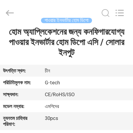
G-
TECH
POWER
GROUP.
All
পাওয়ার ইনভার্টার হোম ডিপো
Rights
Reserved.
হোম অ্যাপ্লিকেশনের জন্য কনফিগারযোগ্য
বাড়ি
পাওয়ার ইনভার্টার হোম ডিপো এসি / সোলার
পণ্য
ইনপুট
আমাদের
উৎপত্তি স্থল:
চীন
সম্বন্ধে
পরিচিতিমুলক নাম:
G-tech
সাক্ষ্যদান:
CE/RoHS/ISO
কারখানা
মডেল নম্বার:
এমপিদের
পরিদর্শন
ন্যূনতম চাহিদার
30pcs
পরিমাণ:
গুণমান