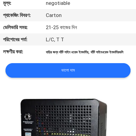
মূল্য:
negotiable
নিয়ন্ত্রণ
প্যাকেজিং বিবরণ:
Carton
আমাদের
ডেলিভারি সময়:
21-25 কাজের দিন
সাথে
পরিশোধের শর্ত:
L/C, T T
যোগাযোগ
লক্ষণীয় করা:
,
বাড়ির জন্য খাঁটি সাইন ওয়েভ ইনভার্টার
খাঁটি সাইনওয়েভ ইনভার্টারগুলি
খবর
ভালো দাম
একটি
উদ্ধৃতি
অনুরোধ
করুন