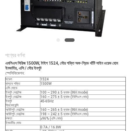
সাইট
ম্যাপ
গোপনীয়তা
নীতি
পণ্যের বর্ণনা
এমপিএস সিরিজ 1500W, টাইপ 1524, সৌর শক্তি অফ-গ্রিড খাঁটি সাইন ওয়েভ হোম
ইনভার্টার, এসি / সৌর ইনপুট
স্পেসিফিকেশন:
মডেল
1524
বাস্তব শক্তি
1500W
এসি মোডে
ইনপুট ভোল্টেজ
100 ~ 290 ± 5 ভ্যাক (INV.mode)
ইনপুট ভোল্টেজ
160 ~ 275 ± 5 ভ্যাক (ইউপিএস মোড)
ইনপুট
45-65Hz
ফ্রিকোয়েন্সি
আউটপুট ভোল্টেজ
160 ~ 265 ± 5 ভ্যাক (INV.mode)
আউটপুট ভোল্টেজ
198 ~ 242 ± 5 ভ্যাক (ইউপিএস মোড)
দক্ষতা
≥96% (এসি মোড)
ইনভার্টার মোড
0.7A / 16.8W