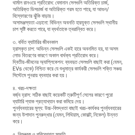
সাইট
থার্মাল রানওয়ে প্রতিরোধ: বেমানান সেলগুলি অতিরিক্ত চার্জ,
অতিরিক্ত ডিসচার্জ বা অতিরিক্ত গরম হতে পারে, যা আগুন/
ম্যাপ
বিস্ফোরণের ঝুঁকি বাড়ায়।
অসামঞ্জস্যতা এড়ানো: বিভিন্ন অবনতি হারযুক্ত সেলগুলি স্থানীয়
চাপ সৃষ্টি করতে পারে, যা ব্যর্থতাকে ত্বরান্বিত করে।
গোপনীয়তা
নীতি
৩. বর্ধিত ব্যাটারির জীবনকাল
হ্রাসকৃত চাপ: অভিন্ন সেলগুলি একই হারে অবনমিত হয়, যা অসম
লোড বিতরণের কারণে অকাল বার্ধক্য প্রতিরোধ করে।
দ্বিতীয়-জীবনের অ্যাপ্লিকেশন: ব্যবহৃত সেলগুলি বাছাই করা (যেমন,
EVs থেকে) নিশ্চিত করে যে শুধুমাত্র কার্যকরী সেলগুলি শক্তি সঞ্চয়
সিস্টেমে পুনরায় ব্যবহার করা হয়।
৪. খরচ-দক্ষতা
বর্জ্য হ্রাস: সঠিক বাছাই কয়েকটি ত্রুটিপূর্ণ সেলের কারণে পুরো
ব্যাটারি প্যাক প্রত্যাখ্যান করা কমিয়ে দেয়।
পুনর্ব্যবহারের মূল্য: উচ্চ-বিশুদ্ধতা বাছাই খরচ-কার্যকর পুনর্ব্যবহারের
জন্য উপাদান পুনরুদ্ধার (যেমন, লিথিয়াম, কোবাল্ট, নিকেল) উন্নত
করে।
৫. নিয়ন্ত্রক ও পরিবেশগত সম্মতি