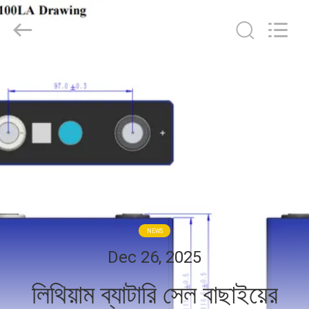
G-
TECH
POWER
GROUP.
All
Rights
Reserved.
বাড়ি
পণ্য
আমাদের
সম্বন্ধে
কারখানা
NEWS
পরিদর্শন
Dec 26, 2025
লিথিয়াম ব্যাটারি সেল বাছাইয়ের
গুণমান