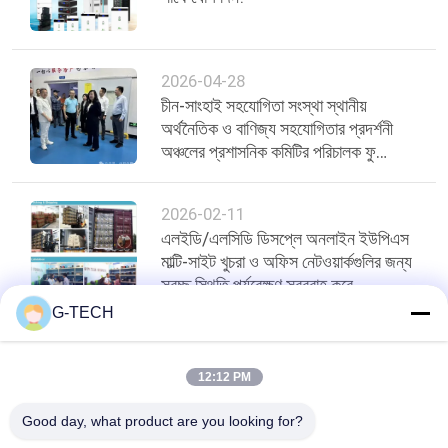
2026-04-28
চীন-সাংহাই সহযোগিতা সংস্থা স্থানীয়
অর্থনৈতিক ও বাণিজ্য সহযোগিতার প্রদর্শনী
অঞ্চলের প্রশাসনিক কমিটির পরিচালক ফু
ঝোংহুয়া পরিদর্শনের জন্য এবং নির্দেশনা
প্রদানের জন্য ঝোংকে জিনকি পার্কে পরিদর্শন
2026-02-11
করেছেন
এলইডি/এলসিডি ডিসপ্লে অনলাইন ইউপিএস
মাল্টি-সাইট খুচরা ও অফিস নেটওয়ার্কগুলির জন্য
স্বচ্ছ স্থিতি পর্যবেক্ষণ সরবরাহ করে
G-TECH
শীর্ষ
12:12 PM
Good day, what product are you looking for?