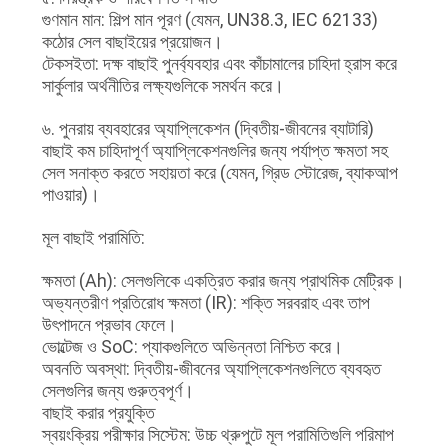
গুণমান মান: শিল্প মান পূরণ (যেমন, UN38.3, IEC 62133)
কঠোর সেল বাছাইয়ের প্রয়োজন।
টেকসইতা: দক্ষ বাছাই পুনর্ব্যবহার এবং কাঁচামালের চাহিদা হ্রাস করে
সার্কুলার অর্থনীতির লক্ষ্যগুলিকে সমর্থন করে।
৬. পুনরায় ব্যবহারের অ্যাপ্লিকেশন (দ্বিতীয়-জীবনের ব্যাটারি)
বাছাই কম চাহিদাপূর্ণ অ্যাপ্লিকেশনগুলির জন্য পর্যাপ্ত ক্ষমতা সহ
সেল সনাক্ত করতে সহায়তা করে (যেমন, গ্রিড স্টোরেজ, ব্যাকআপ
পাওয়ার)।
মূল বাছাই পরামিতি:
ক্ষমতা (Ah): সেলগুলিকে একত্রিত করার জন্য প্রাথমিক মেট্রিক।
অভ্যন্তরীণ প্রতিরোধ ক্ষমতা (IR): শক্তি সরবরাহ এবং তাপ
উৎপাদনে প্রভাব ফেলে।
ভোল্টেজ ও SoC: প্যাকগুলিতে অভিন্নতা নিশ্চিত করে।
অবনতি অবস্থা: দ্বিতীয়-জীবনের অ্যাপ্লিকেশনগুলিতে ব্যবহৃত
সেলগুলির জন্য গুরুত্বপূর্ণ।
বাছাই করার প্রযুক্তি
স্বয়ংক্রিয় পরীক্ষার সিস্টেম: উচ্চ থ্রুপুটে মূল পরামিতিগুলি পরিমাপ