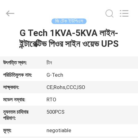
G-
TECH
POWER
GROUP.
All
জি টেক ইউপিএস
Rights
Reserved.
G Tech 1KVA-5KVA লাইন-
বাড়ি
ইন্টারেক্টিভ পিওর সাইন ওয়েভ UPS
পণ্য
উৎপত্তি স্থল:
চীন
আমাদের
পরিচিতিমুলক নাম:
G-Tech
সম্বন্ধে
সাক্ষ্যদান:
CE;Rohs,CCC,ISO
মডেল নম্বার:
RTO
কারখানা
ন্যূনতম চাহিদার
500PCS
পরিদর্শন
পরিমাণ:
মূল্য:
negotiable
গুণমান