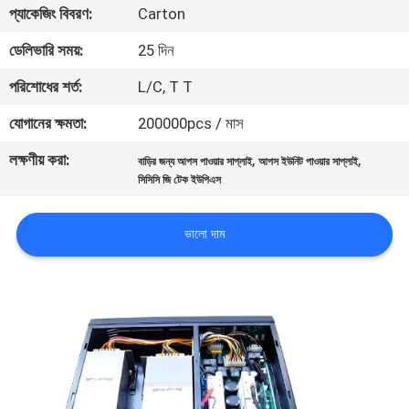
প্যাকেজিং বিবরণ:
Carton
নিয়ন্ত্রণ
ডেলিভারি সময়:
25 দিন
আমাদের
পরিশোধের শর্ত:
L/C, T T
সাথে
যোগানের ক্ষমতা:
200000pcs / মাস
যোগাযোগ
লক্ষণীয় করা:
,
,
বাড়ির জন্য আপস পাওয়ার সাপ্লাই
আপস ইউনিট পাওয়ার সাপ্লাই
সিসিসি জি টেক ইউপিএস
খবর
ভালো দাম
একটি
উদ্ধৃতি
অনুরোধ
করুন