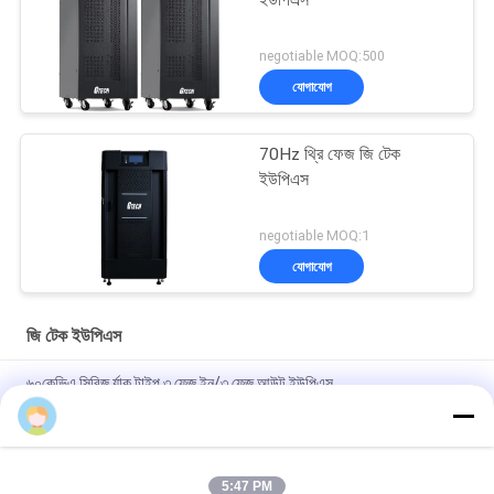
ইউপিএস
negotiable MOQ:500
যোগাযোগ
70Hz থ্রি ফেজ জি টেক
ইউপিএস
negotiable MOQ:1
যোগাযোগ
জি টেক ইউপিএস
৬০কেভিএ সিরিজ র্যাক টাইপ ৩ ফেজ ইন/৩ ফেজ আউট ইউপিএস
Lily
কম্প্যাক্ট ইন্ডাস্ট্রিয়াল ইউপিএস পাওয়ার সাপ্লাই মডুলার ডিজাইন এবং স্কেলযোগ্য ক্ষমতা
সহ কঠোর শিল্প পরিবেশের জন্য উপযুক্ত
5:47 PM