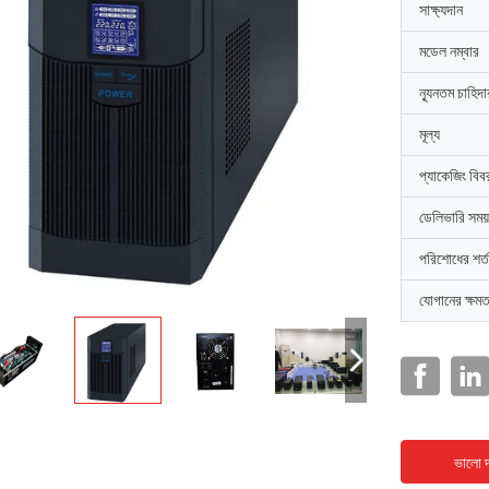
সাক্ষ্যদান
মডেল নম্বার
ন্যূনতম চাহিদ
মূল্য
প্যাকেজিং বিব
ডেলিভারি সময়
পরিশোধের শর্ত
যোগানের ক্ষমত
ভালো দ