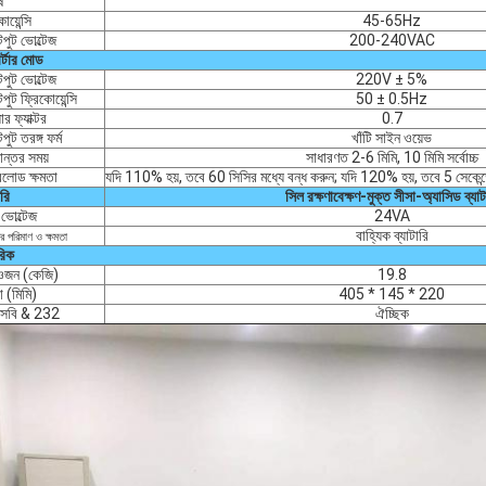
ষ
োয়েন্সি
45-65Hz
ুট ভোল্টেজ
200-240VAC
র্টার মোড
ুট ভোল্টেজ
220V ± 5%
ুট ফ্রিকোয়েন্সি
50 ± 0.5Hz
ার ফ্যাক্টর
0.7
ুট তরঙ্গ ফর্ম
খাঁটি সাইন ওয়েভ
ান্তর সময়
সাধারণত 2-6 মিমি, 10 মিমি সর্বোচ্চ
লোড ক্ষমতা
যদি 110% হয়, তবে 60 সিসির মধ্যে বন্ধ করুন; যদি 120% হয়, তবে 5 সেকেন্ড
ারি
সিল রক্ষণাবেক্ষণ-মুক্ত সীসা-অ্যাসিড ব্যাট
 ভোল্টেজ
24VA
বাহ্যিক ব্যাটারি
রির পরিমাণ ও ক্ষমতা
রিক
ওজন (কেজি)
19.8
া (মিমি)
405 * 145 * 220
সবি & 232
ঐচ্ছিক