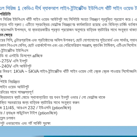
ল সিরিজ 1 কেভিএ দীর্ঘ ব্যাকআপ লাইন-ইন্টারেক্টিভ ইউপিএস খাঁটি সাইন ওয়েভ ট
 পরিচিতি
 সিরিজ ইউপিএস খাঁটি সাইন ওয়েভ আউটপুট সহ সিপিইউ সংহত নিয়ন্ত্রণ প্রযুক্তি প্রয়োগ করে। এ
ান্তর গতি দ্রুত। এটিতে স্বয়ংক্রিয় ভোল্টেজ নিয়ন্ত্রণের কার্যকারিতা রয়েছে এবং বিভিন্ন চার্জিং বর্তম
 মডেলগুলি উপলভ্য, যা ব্যবহারকারীর প্রকৃত প্রয়োজন অনুসারে বাহ্যিক ব্যাটারির সাথে সংযুক্ত থ
ন ক্ষেত্র
রের পিসি, এন্টারপ্রাইজ এবং প্রতিষ্ঠানের অফিস উপকরণ, ছোট যোগাযোগের সুইচবোর্ড এবং সার্ভার, ল্যা
কাল পিওএস মেশিন, ছোট ওয়ার্কস্টেশন এবং এর পেরিফেরিয়াল সরঞ্জাম, ব্যাংকিং টার্মিনাল, এটিএম সিস্টে
-ইন্টারেক্টিভ ইউপিএস
ডি বা এলইডি ডিসপ্লে alচ্ছিক
-275V এসি ইনপুট
-240V এসি আউটপুট
ের বিবরণ: 1KVA ~ 5KVA লাইন-ইন্টারেক্টিভ খাঁটি সাইন ওয়েভ নেই ব্রেক ব্রেক পাওয়ার সিস্ট
ট্য
িইউ নিয়ন্ত্রিত
ি সাইন ওয়েভ আউটপুট
েটরের সাথে সামঞ্জস্যপূর্ণ
ংক্রিয়ভাবে ব্যাট.মোডে স্থানান্তরিত হয় যখন ইনপুট ওভার / লো ভোল্টেজ থাকে
 শক্তি সরবরাহের জন্য বাহ্যিক ব্যাটারির সাথে সংযুক্ত করুন
ে 11/45, আরএস 232 / ইউএসবি (ptionচ্ছিক)
ার / র‌্যাঙ্ক মাউন্টেবল টাইপ (ptionচ্ছিক)
য়েন্স চলমান
ুট ওভারলোড এবং শর্ট সার্কিট সুরক্ষা