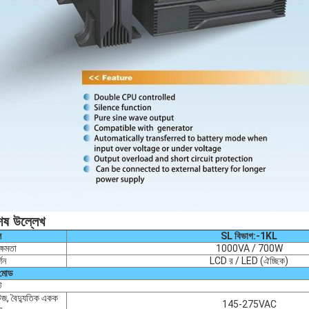
েষ উল্লেখ
ল
SL বিভাগ:-1KL
ক্ষমতা
1000VA / 700W
্শন
LCD র / LED (ঐচ্ছিক)
 মোড
ট
টেজ, বৈদ্যুতিক একক
145-275VAC