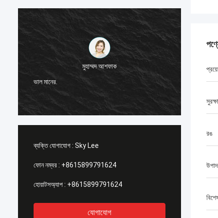
পণ্
মুহাম্মদ আশফাক
প্রয়
আমি জি-টে
ভাল মানের.
স্থিতিশী
সুরক্ষ
রঙ
ব্যক্তি যোগাযোগ :
Sky Lee
ফোন নম্বর :
+8615899791624
উপাদ
হোয়াটসঅ্যাপ :
+8615899791624
বিশে
যোগাযোগ