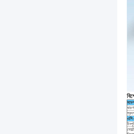
বিশ
মডে
ধারণ
প্রদর
এসি
ইনপু
ভোল্