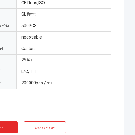
CE,Rohs,ISO
SL বিভাগ:
ার পরিমাণ
500PCS
negotiable
রণ
Carton
25 দিন
L/C, T T
া
200000pcs / মাস
াম
এখন যোগাযোগ