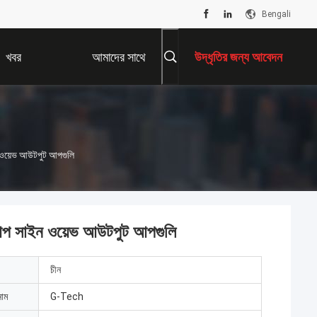
Bengali
খবর
আমাদের সাথে
উদ্ধৃতির জন্য আবেদন
যোগাযোগ করুন
ন ওয়েভ আউটপুট আপগুলি
াকআপ সাইন ওয়েভ আউটপুট আপগুলি
চীন
নাম
G-Tech