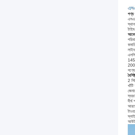
এসএ
পণ্য
এসএল
স্থান
টাইম
আবেদ
পরিবা
কমারি
লাইন
এলসি
145
200
পণ্য
বৈশিষ্
2 সিপ
খাঁট
জেনার
স্বয়
দীর্ঘ
আরজ
টাওয়
স্লাই
আউটপ