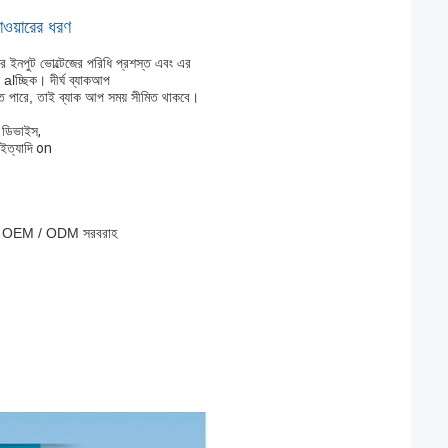
াওয়ারের ধরণ
র ইনপুট ভোল্টেজের পরিধি প্রশস্ত এবং এর
ান alচ্ছিক। দীর্ঘ ব্যাকআপ
াকতে পারে, তাই ব্যাক আপ সময় সীমিত থাকবে।
ন ডিভাইস,
ম ইত্যাদি on
েমগুলি OEM / ODM সরবরাহ