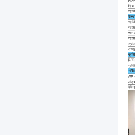
বিশে
ফ্রিক
আউটপ
ইনভা
আউটপ
আউটপ
পাওয়
আউটপ
স্থান
ওভার
ব্যাট
ডিসি
ব্যাটা
শারী
নেট 
মাত্র
ইউএ