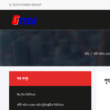
G-TECH POWER GROUP
বাড়ি
/
খাঁটি সাইন ওয়
সব পণ্য
গৃ
জি টেক ইউপিএস
খাঁটি সাইন ওয়েভ লাইন ইন্টারেক্টিভ ইউপিএস