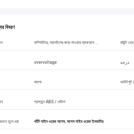
যের বিবরণ
স্টাম্যাটিস গ্রিস
োগ
কম্পিউটার, ল্যাপটপের জন্য পাওয়ার ব্যাকআপ ...
মাউন্ট ওয়ে
ক পণ্যগুলির সাথে খুব সন্তুষ্ট, মানটি খুব ভাল এবং
ল এবং ভাল পরিষেবা সহ, আমি এটির প্রশংসা করি!
া
overvoltage
درجه
কালো
আউটপুট তর
ান
প্রস্তুত ABS / মেটাল
ষভাবে তুলে ধরা
খাঁটি সাইন ওয়েভ আপস
,
আপস সাইন ওয়েভ ইনভার্টার