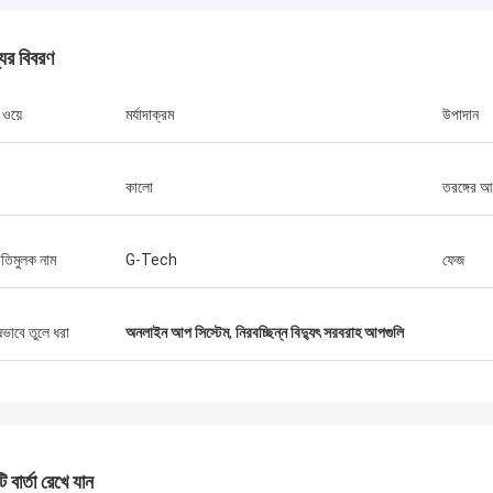
যের বিবরণ
 ওয়ে
মর্যাদাক্রম
উপাদান
স্টাম্যাটিস গ্রিস
ক পণ্যগুলির সাথে খুব সন্তুষ্ট, মানটি খুব ভাল এবং
কালো
তরঙ্গের 
ল এবং ভাল পরিষেবা সহ, আমি এটির প্রশংসা করি!
িতিমুলক নাম
G-Tech
ফেজ
ষভাবে তুলে ধরা
অনলাইন আপ সিস্টেম
,
নিরবচ্ছিন্ন বিদ্যুৎ সরবরাহ আপগুলি
 বার্তা রেখে যান