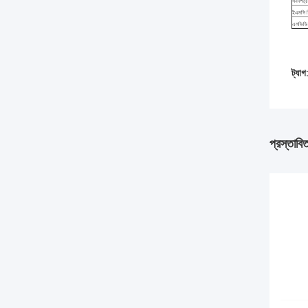
সনদপত্র
ইএমসি নি
এলভিডি ন
ট্যাগ
প্রস্তাবি