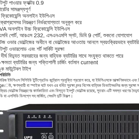
পুট পাওয়ার ফ্যাক্টর 0.9
রেটর সামঞ্জস্যপূর্ণ
চ ফ্রিকোয়েন্সি অনলাইন ইউপিএস
্রোপ্রসেসর নিয়ন্ত্রণ নির্ভরযোগ্যতা অনুকূল করে
A অনলাইন উচ্চ ফ্রিকোয়েন্সি ইউপিএস
সবি পোর্ট, আরএস 232, এসএনএমপি স্লট, ডিবি 9 পোর্ট, শুকনো যোগাযোগ
টেজ ওভার ভোল্টেজের অধীনে বা ভোল্টেজের আওতায় আনলে স্বয়ংক্রিয়ভাবে ব্যাটারি
ুট ওভারলোড এবং শর্ট সার্কিট সুরক্ষা
ীর্ঘ বিদ্যুত সরবরাহের জন্য বাহ্যিক ব্যাটারির সাথে সংযুক্ত থাকতে পারে
-ক্ষমতা ব্যাটারির জন্য শক্তিশালী চার্জিং বর্তমান current
াঙ্ক মাউন্টেবল টাইপ
 পরিচিতি
রিজ ইউপিএস সিপিইউ ইন্টিগ্রেটেড কন্ট্রোল প্রযুক্তি প্রয়োগ করে, যা ইউপিএসকে তাত্ক্ষণিকভাবে এবং নির্ভ
েউ, ক্ষণস্থায়ী বা স্পাইক ঘটে যখন এর বর্ধিত সুরক্ষা বন্দর বিশেষ বাহ্যিক ডিভাইসগুলির জন্য সুরক্ষা 
ংক্রিয় ভোল্টেজ নিয়ন্ত্রণের কার্যকারিতা এবং বিস্তৃত ইনপুট ভোল্টেজ রয়েছে, সুতরাং এটি সমস্ত ধরণে
 বা এলসিডি ডিসপ্লে সহ মার্জিত, সেগুলি দুটি বিকল্প।