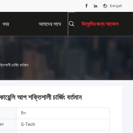
Bengali
খবর
আমাদের সাথে
উদ্ধৃতির জন্য আবেদন
যোগাযোগ করুন
িশালী চার্জিং বর্তমান
়েন্সি আপ শক্তিশালী চার্জিং বর্তমান
চীন
নাম
G-Tech