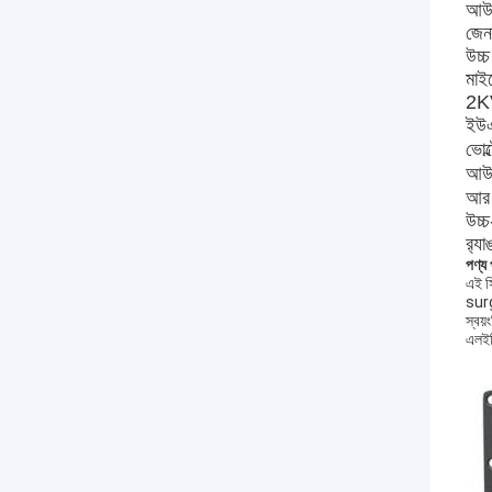
আউট
জেনা
উচ্
মাইক
2KV
ইউএ
ভোল্
আউটপ
আর দ
উচ্চ
র‌্য
পণ্য
এই সি
surge
স্বয়
এলইডি