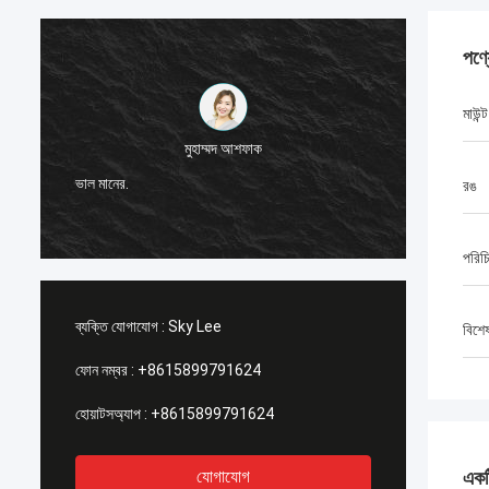
পণ্
মাউন্ট
মুহাম্মদ আশফাক
আমি জি-টে
ভাল মানের.
রঙ
স্থিতিশী
পরিচ
ব্যক্তি যোগাযোগ :
Sky Lee
বিশে
ফোন নম্বর :
+8615899791624
হোয়াটসঅ্যাপ :
+8615899791624
যোগাযোগ
একটি