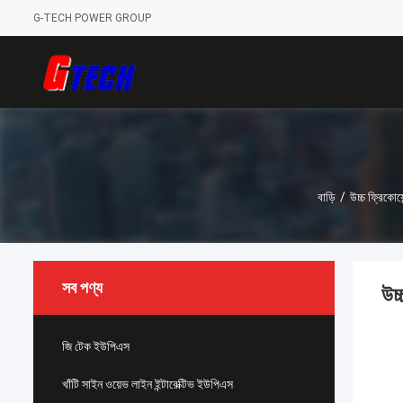
G-TECH POWER GROUP
বাড়ি
/
উচ্চ ফ্রিকোয
সব পণ্য
উচ্
জি টেক ইউপিএস
খাঁটি সাইন ওয়েভ লাইন ইন্টারেক্টিভ ইউপিএস