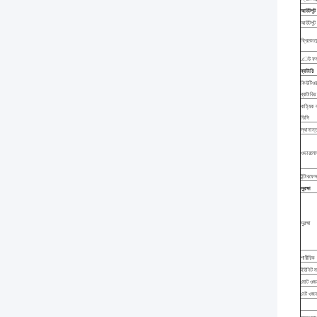
আউটপুট
আউটপুট 
ফ্রিকোয়ে
.েউ ফর্
ব্যাটারি
কিউটিওয
ব্যাটারির
বাহ্যিক ব
ডিসি
স্থানান্
ওভারলোড
ইন্টারফেস
সুরক্ষা
সুরক্ষা
শারীরিক
ইউনিট মা
মোট ওজ
নেট ওজন