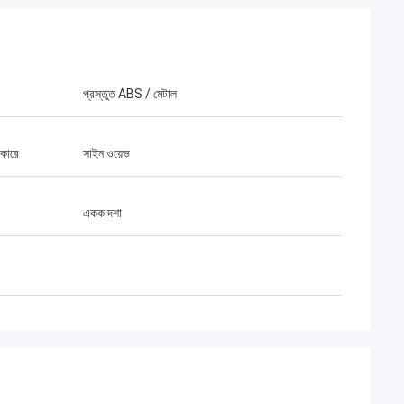
প্রস্তুত ABS / মেটাল
আকারে
সাইন ওয়েভ
একক দশা