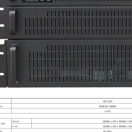
রিটুইট-2KS
ষমতা
2000KVA / 1800W
এলসিডি
হস্তান্তর
160VAC ± 5% বা 300VAC ± 5
র পরিধি
চাপ নাই
110VAC ± 5% বা 300VAC ± 5
ন্সি
40-70Hz