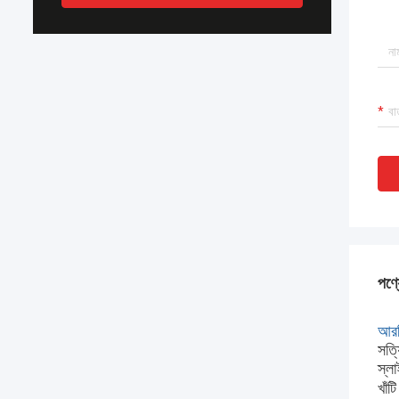
পণ্য
আরট
সত্
স্লা
খাঁ