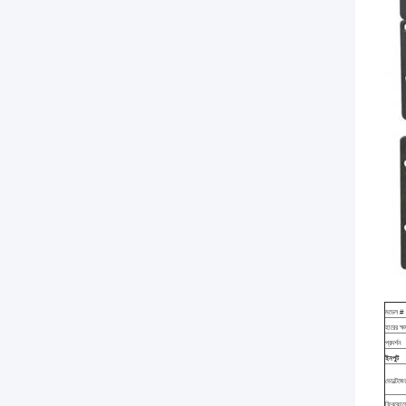
মডেল #
হারের ক্
প্রদর্শন
ইনপুট
ভোল্টেজে
ফ্রিকোয়ে