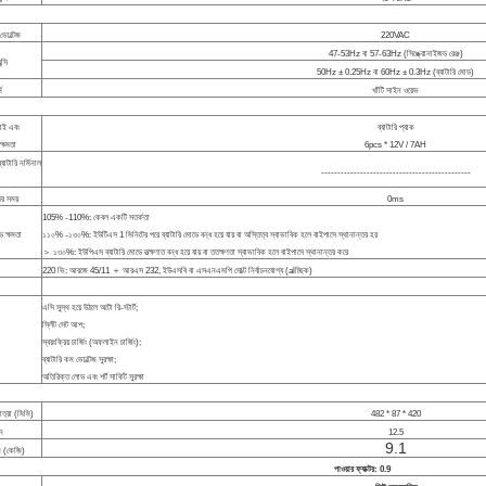
ভোল্টেজ
220VAC
47-53Hz বা 57-63Hz (সিঙ্ক্রোনাইজড রেঞ্জ)
ন্সি
50Hz ± 0.25Hz বা 60Hz ± 0.3Hz (ব্যাটারি মোড)
ম
খাঁটি সাইন ওয়েভ
়াই এবং
ব্যাটারি প্যাক
ক্ষমতা
6pcs * 12V / 7AH
্যাটারি নর্মিনাল
----------------------------------------------
তর সময়
0ms
105% -110%: কেবল একটি সতর্কতা
 ক্ষমতা
১১০% -১৩০%: ইউটিএস 1 মিনিটের পরে ব্যাটারি মোডে বন্ধ হয়ে যায় বা অস্তিত্ব স্বাভাবিক হলে বাইপাসে স্থানান্তর হয়
＞ ১৩০%: ইউপিএস ব্যাটারি মোডে তত্ক্ষণাত বন্ধ হয়ে যায় বা ততক্ষণতা স্বাভাবিক হলে বাইপাসে স্থানান্তর করে
220 ভি: আরজে 45/11 ＋ আরএস 232, ইউএসবি বা এসএনএমপি সোল্ট নির্বাচনযোগ্য (alচ্ছিক)
এসি সুস্থ হয়ে উঠলে অটো রি-স্টার্ট;
স্লিঁট সেট আপ;
স্বয়ংক্রিয় চার্জিং (অফলাইন চার্জিং);
ব্যাটারি কম ভোল্টেজ সুরক্ষা;
অতিরিক্ত লোড এবং শর্ট সার্কিট সুরক্ষা
ত্রা (মিমি)
482 * 87 * 420
ন
12.5
9.1
 (কেজি)
পাওয়ার ফ্যাক্টর: 0.9