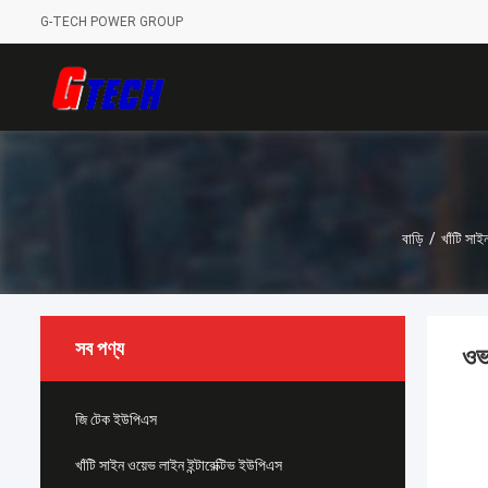
G-TECH POWER GROUP
বাড়ি
/
খাঁটি সাই
সব পণ্য
ওভ
জি টেক ইউপিএস
খাঁটি সাইন ওয়েভ লাইন ইন্টারেক্টিভ ইউপিএস