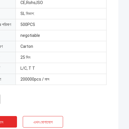
CE,Rohs,ISO
SL বিভাগ:
ার পরিমাণ
500PCS
negotiable
রণ
Carton
25 দিন
L/C, T T
া
200000pcs / মাস
াম
এখন যোগাযোগ