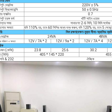
র্টার মোড
ুট ভোল্টেজ
220V ± 5%
ুট ফ্রিকোয়েন্সি
50 ± 0.5Hz
ার ফ্যাক্টর
0.7
ুট তরঙ্গ ফর্ম
খাঁটি সাইন ওয়েভ
ান্তর সময়
সাধারণত 2-6 মিমি, 10 মিমি সর্বোচ্চ
লোড ক্ষমতা
যদি 110% হয়, তবে 60 সিসির মধ্যে বন্ধ করুন; যদি 120% হয়, তবে 5 সেকেন্ড
ারি
সিল রক্ষণাবেক্ষণ-মুক্ত সীসা-অ্যাসিড ব্যাট
 ভোল্টেজ
24VA
48VA
12V / 7A * 2
12V / 9a * 2
12V / 7A * 4
12
রির পরিমাণ ও ক্ষমতা
রিক
ওজন (কেজি)
23.8
25.6
30.2
া (মিমি)
405 * 145 * 220
455
সবি & 232
ঐচ্ছিক