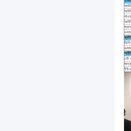
ইনভা
আউটপ
আউটপ
পাওয়
আউটপ
স্থান
ওভার
ব্যাট
ডিসি
ব্যাটা
শারী
নেট 
মাত্র
ইউএ