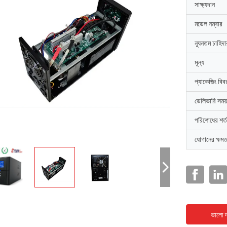
সাক্ষ্যদান
মডেল নম্বার
ন্যূনতম চাহিদ
মূল্য
প্যাকেজিং বিব
ডেলিভারি সময়
পরিশোধের শর্ত
যোগানের ক্ষমত
ভালো দ