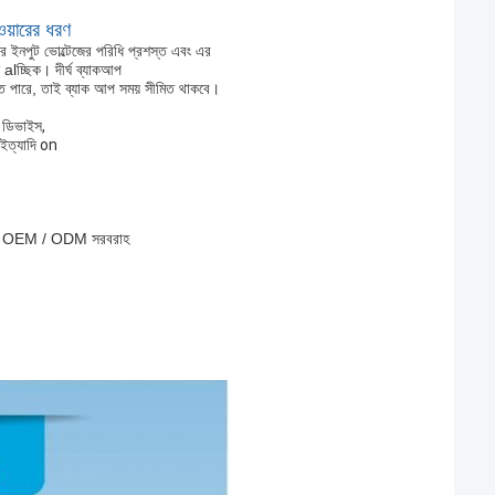
ওয়ারের ধরণ
র ইনপুট ভোল্টেজের পরিধি প্রশস্ত এবং এর
ান alচ্ছিক। দীর্ঘ ব্যাকআপ
াকতে পারে, তাই ব্যাক আপ সময় সীমিত থাকবে।
ন ডিভাইস,
ম ইত্যাদি on
েমগুলি OEM / ODM সরবরাহ