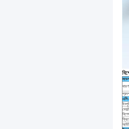
বিশ
মডে
ধারণ
প্রদর
এসি
ইনপু
ভোল্
বিশে
ফ্রিক
আউটপ