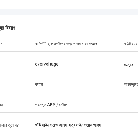
যের বিবরণ
স্টাম্যাটিস গ্রিস
োগ
কম্পিউটার, ল্যাপটপের জন্য পাওয়ার ব্যাকআপ ...
মাউন্ট ওয়ে
্যগুলির সাথে খুব সন্তুষ্ট, মানটি খুব ভাল এবং
ং ভাল পরিষেবা সহ, আমি এটির প্রশংসা করি!
া
overvoltage
درجه
কালো
আউটপুট তর
ান
প্রস্তুত ABS / মেটাল
ষভাবে তুলে ধরা
খাঁটি সাইন ওয়েভ আপস
,
সত্য সাইন ওয়েভ আপস