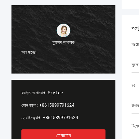
পণ্
মুহাম্মদ আশফাক
প্রয়
আমি জি-টেক পণ
ভাল মানের.
স্থিতিশীল এব
সুরক্ষ
রঙ
ব্যক্তি যোগাযোগ :
Sky Lee
ফোন নম্বর :
+8615899791624
উপাদ
হোয়াটসঅ্যাপ :
+8615899791624
বিশে
যোগাযোগ