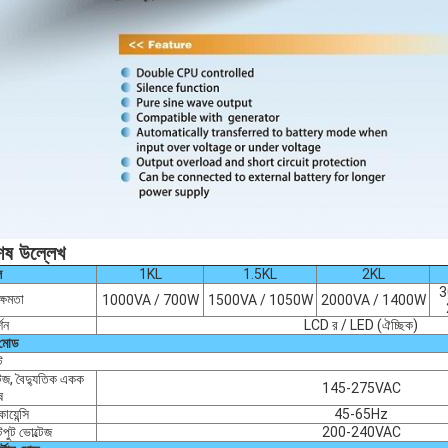
েষ উল্লেখ
ল
1KL
1.5KL
2KL
3
ক্ষমতা
1000VA / 700W
1500VA / 1050W
2000VA / 1400W
্শন
LCD র / LED (ঐচ্ছিক)
 মোড
ট
টেজ, বৈদ্যুতিক একক
145-275VAC
ষ
োয়েন্সি
45-65Hz
ুট ভোল্টেজ
200-240VAC