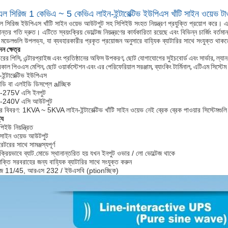
ল সিরিজ 1 কেভিএ ~ 5 কেভিএ লাইন-ইন্টারেক্টিভ ইউপিএস খাঁটি সাইন ওয়েভ টা
 সিরিজ ইউপিএস খাঁটি সাইন ওয়েভ আউটপুট সহ সিপিইউ সংহত নিয়ন্ত্রণ প্রযুক্তি প্রয়োগ করে। এ
ান্তর গতি দ্রুত। এটিতে স্বয়ংক্রিয় ভোল্টেজ নিয়ন্ত্রণের কার্যকারিতা রয়েছে এবং বিভিন্ন চার্জিং বর্তম
 মডেলগুলি উপলভ্য, যা ব্যবহারকারীর প্রকৃত প্রয়োজন অনুসারে বাহ্যিক ব্যাটারির সাথে সংযুক্ত থ
ন ক্ষেত্র
রের পিসি, এন্টারপ্রাইজ এবং প্রতিষ্ঠানের অফিস উপকরণ, ছোট যোগাযোগের সুইচবোর্ড এবং সার্ভার, ল্যা
কাল পিওএস মেশিন, ছোট ওয়ার্কস্টেশন এবং এর পেরিফেরিয়াল সরঞ্জাম, ব্যাংকিং টার্মিনাল, এটিএম সিস্টে
-ইন্টারেক্টিভ ইউপিএস
ডি বা এলইডি ডিসপ্লে alচ্ছিক
-275V এসি ইনপুট
-240V এসি আউটপুট
ের বিবরণ: 1KVA ~ 5KVA লাইন-ইন্টারেক্টিভ খাঁটি সাইন ওয়েভ নেই ব্রেক ব্রেক পাওয়ার সিস্ট
ট্য
িইউ নিয়ন্ত্রিত
ি সাইন ওয়েভ আউটপুট
েটরের সাথে সামঞ্জস্যপূর্ণ
ংক্রিয়ভাবে ব্যাট.মোডে স্থানান্তরিত হয় যখন ইনপুট ওভার / লো ভোল্টেজ থাকে
 শক্তি সরবরাহের জন্য বাহ্যিক ব্যাটারির সাথে সংযুক্ত করুন
ে 11/45, আরএস 232 / ইউএসবি (ptionচ্ছিক)