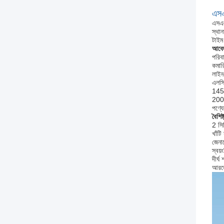
এসএ
এসএল
স্থান
টাইম
আবেদ
পরিবা
কমারি
লাইন
এলসি
145
200
পণ্য
বৈশিষ্
2 সিপ
খাঁট
জেনার
স্বয়
দীর্ঘ
আরজ