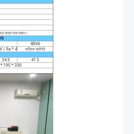
ের মধ্যে বন্ধ করুন।
ারি
48VA
V / 9a * 4
বাহ্যিক ব্যাটারি
34.5
41.5
 * 195 * 330