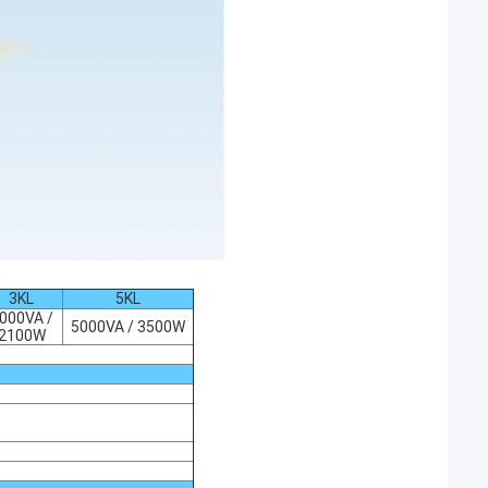
3KL
5KL
000VA /
5000VA / 3500W
2100W