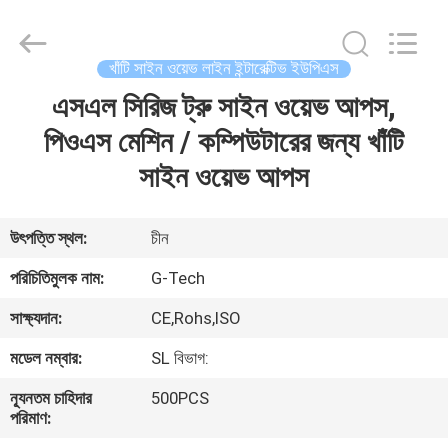
G-
TECH
POWER
GROUP.
All
খাঁটি সাইন ওয়েভ লাইন ইন্টারেক্টিভ ইউপিএস
Rights
Reserved.
এসএল সিরিজ ট্রু সাইন ওয়েভ আপস,
বাড়ি
পিওএস মেশিন / কম্পিউটারের জন্য খাঁটি
পণ্য
সাইন ওয়েভ আপস
আমাদের
উৎপত্তি স্থল:
চীন
সম্বন্ধে
পরিচিতিমুলক নাম:
G-Tech
সাক্ষ্যদান:
CE,Rohs,ISO
কারখানা
মডেল নম্বার:
SL বিভাগ:
পরিদর্শন
ন্যূনতম চাহিদার
500PCS
পরিমাণ:
গুণমান