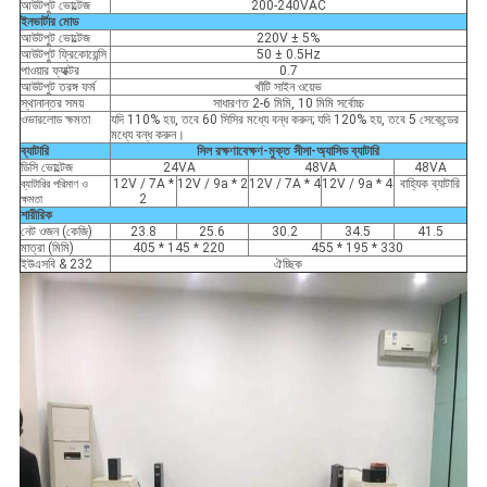
আউটপুট ভোল্টেজ
200-240VAC
ইনভার্টার মোড
আউটপুট ভোল্টেজ
220V ± 5%
আউটপুট ফ্রিকোয়েন্সি
50 ± 0.5Hz
পাওয়ার ফ্যাক্টর
0.7
আউটপুট তরঙ্গ ফর্ম
খাঁটি সাইন ওয়েভ
স্থানান্তর সময়
সাধারণত 2-6 মিমি, 10 মিমি সর্বোচ্চ
ওভারলোড ক্ষমতা
যদি 110% হয়, তবে 60 সিসির মধ্যে বন্ধ করুন; যদি 120% হয়, তবে 5 সেকেন্ডের
মধ্যে বন্ধ করুন।
ব্যাটারি
সিল রক্ষণাবেক্ষণ-মুক্ত সীসা-অ্যাসিড ব্যাটারি
ডিসি ভোল্টেজ
24VA
48VA
48VA
12V / 7A *
12V / 9a * 2
12V / 7A * 4
12V / 9a * 4
বাহ্যিক ব্যাটারি
ব্যাটারির পরিমাণ ও
2
ক্ষমতা
শারীরিক
নেট ওজন (কেজি)
23.8
25.6
30.2
34.5
41.5
মাত্রা (মিমি)
405 * 145 * 220
455 * 195 * 330
ইউএসবি & 232
ঐচ্ছিক