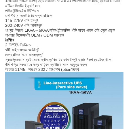
কমারিকাল পিওএস মেশিন, ছোট ওয়ার্কস্টেশন এবং এর পেরিফেরিয়াল সরঞ্জাম, ব্যাংকিং টার্মিনাল,
এটিএম সিস্টেম ইত্যাদি on
লাইন-ইন্টারেক্টিভ ইউপিএস
এলসিডি বা এলইডি ডিসপ্লে alচ্ছিক
145-275V এসি ইনপুট
200-240V এসি আউটপুট
পণ্যের বিবরণ: 1KVA ~ 5KVA লাইন-ইন্টারেক্টিভ খাঁটি সাইন ওয়েভ নেই ব্রেক ব্রেক
পাওয়ার সিস্টেমগুলি OEM / ODM সরবরাহ
বৈশিষ্ট্য
2 সিপিইউ নিয়ন্ত্রিত
খাঁটি সাইন ওয়েভ আউটপুট
জেনারেটরের সাথে সামঞ্জস্যপূর্ণ
স্বয়ংক্রিয়ভাবে ব্যাট.মোডে স্থানান্তরিত হয় যখন ইনপুট ওভার / লো ভোল্টেজ থাকে
দীর্ঘ শক্তি সরবরাহের জন্য বাহ্যিক ব্যাটারির সাথে সংযুক্ত করুন
আরজে 11/45, আরএস 232 / ইউএসবি (ptionচ্ছিক)