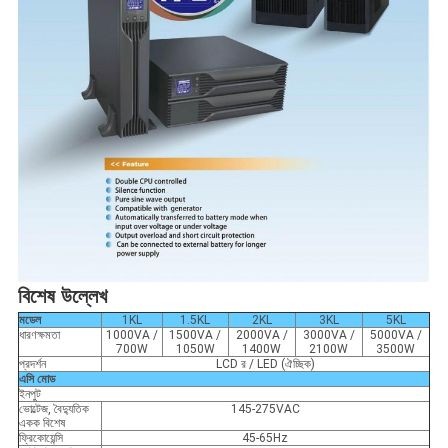
বিশেষ উল্লেখ
মডেল
1KL
1.5KL
2KL
3KL
5KL
ধারণক্ষমতা
1000VA /
1500VA /
2000VA /
3000VA /
5000VA /
700W
1050W
1400W
2100W
3500W
প্রদর্শন
LCD র / LED (ঐচ্ছিক)
এসি মোড
ইনপুট
ভোল্টেজ, বৈদ্যুতিক
145-275VAC
একক বিশেষ
ফ্রিকোয়েন্সি
45-65Hz