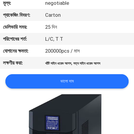
মূল্য:
negotiable
নিয়ন্ত্রণ
প্যাকেজিং বিবরণ:
Carton
আমাদের
ডেলিভারি সময়:
25 দিন
সাথে
পরিশোধের শর্ত:
L/C, T T
যোগাযোগ
যোগানের ক্ষমতা:
200000pcs / মাস
লক্ষণীয় করা:
,
খাঁটি সাইন ওয়েভ আপস
সত্য সাইন ওয়েভ আপস
খবর
ভালো দাম
একটি
উদ্ধৃতি
অনুরোধ
করুন