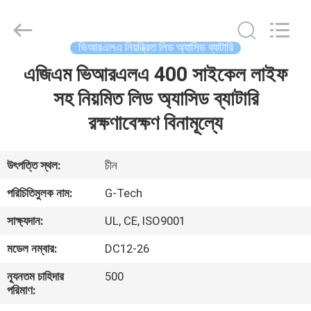
G-
TECH
POWER
GROUP.
All
ভিআরএলএ নিয়ন্ত্রিত লিড অ্যাসিড ব্যাটারি
Rights
Reserved.
এজিএম ভিআরএলএ 400 সাইকেল লাইফ
বাড়ি
সহ নিয়মিত লিড অ্যাসিড ব্যাটারি
পণ্য
রক্ষণাবেক্ষণ বিনামূল্যে
আমাদের
উৎপত্তি স্থল:
চীন
সম্বন্ধে
পরিচিতিমুলক নাম:
G-Tech
সাক্ষ্যদান:
UL, CE, ISO9001
কারখানা
মডেল নম্বার:
DC12-26
পরিদর্শন
ন্যূনতম চাহিদার
500
পরিমাণ:
গুণমান