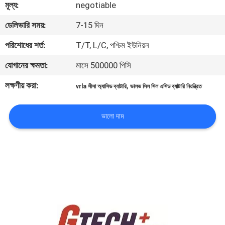
মূল্য:
negotiable
নিয়ন্ত্রণ
ডেলিভারি সময়:
7-15 দিন
আমাদের
পরিশোধের শর্ত:
T/T, L/C, পশ্চিম ইউনিয়ন
সাথে
যোগানের ক্ষমতা:
মাসে 500000 পিসি
যোগাযোগ
লক্ষণীয় করা:
,
vrla সীসা অ্যাসিড ব্যাটারি
ভালভ সিল সিল এসিড ব্যাটারি নিয়ন্ত্রিত
খবর
ভালো দাম
একটি
উদ্ধৃতি
অনুরোধ
করুন