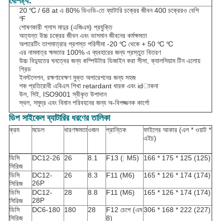
বৈশিষ্ট্য:
20 ℃ / 68 at এ 80% ডিওডি-তে ব্যাটারি চক্রের জীবন 400 চক্রেরও বেশি
℉
শোষণকারী গ্লাস মাদুর (এজিএম) প্রযুক্তি
অত্যন্ত উচ্চ চক্রের জীবন এবং ভাসমান জীবনের কর্মক্ষমতা
অপারেটিং তাপমাত্রার প্রশস্ত পরিসীমা -20 ℃ থেকে + 50 ℃ ℃
এর নামমাত্র ক্ষমতার 100% এ ব্যবহারের জন্য প্রস্তুত বিতরণ
উচ্চ বিদ্যুতের ঘনত্বের জন্য কম্পিউটার ডিজাইন করা সীসা, ক্যালসিয়াম টিন এলোয়
গ্রিড
ইনস্টলেশন, রক্ষণাবেক্ষণ মুক্ত অপারেশনের জন্য সহজ
শক প্রতিরোধী এবিএস শিখা retardant ধারক এবং idাকনা
উল, সিই, ISO9001 স্বীকৃত উপাদান
স্থল, সমুদ্র এবং বিমান পরিবহনের জন্য অ-বিপজ্জনক কার্গো
ডিপ সাইকেল ব্যাটারির ধরণের তালিকা
ক্রম
মডেল
ধারণক্ষমতা
ওজন
প্রান্তিক
ফাইলের আকার (এল * ওয়াট *
এইচ)
ডিসি
DC12-26
26
8.1
F13 (: M5)
166 * 175 * 125 (125)
সিরিজ
ডিসি
DC12-
26
8.3
F11 (M6)
165 * 126 * 174 (174)
26P
সিরিজ
ডিসি
DC12-
28
8.8
F11 (M6)
165 * 126 * 174 (174)
28P
সিরিজ
ডিসি
DC6-180
180
28
F12 চেপে (এম
306 * 168 * 222 (227)
সিরিজ
8)