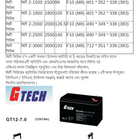
জিটি
জিটি 2-1500
1500
96
F10 (M8)
401 * 352 * 338 (383)
সিরিজ
জিটি
জিটি 2-1800
1800
105
F10 (M8)
401 * 352 * 338 (383)
সিরিজ
জিটি
জিটি 2-2000
2000
126.5
F10 (M8)
490 * 349 * 338 (383)
সিরিজ
জিটি
জিটি 2-2500
2500
140
F10 (M8)
490 * 349 * 338 (383)
সিরিজ
জিটি
জিটি 2-3000
3000
193
F10 (M8)
712 * 351 * 338 (383)
সিরিজ
জিটি সিরিজ হ'ল একটি সাধারণ উদ্দেশ্য ব্যাটারি যা 5 বছরের ডিজাইনের লাইফ থাকে
ভাসা পরিষেবাএটি আইইসি এবং জেআইএসের মানগুলির সাথে মিলিত হয়
এজিএম ভালভ নিয়ন্ত্রিত প্রযুক্তি এবং উচ্চ বিশুদ্ধতা কাঁচামাল,
জিটি সিরিজের ব্যাটারির নির্ভরযোগ্য স্ট্যান্ডবাই পরিষেবা জীবন রয়েছে।এটি জন্য উপযুক্ত
ইউপিএস / ইপিএস, চিকিৎসা সরঞ্জাম, জরুরি আলো এবং সুরক্ষা
সিস্টেম অ্যাপ্লিকেশন।