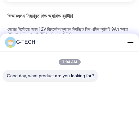
ভিআরএলএ নিয়ন্ত্রিত লিড অ্যাসিড ব্যাটারি
সোলার সিস্টেমের জন্য 12V রিচার্জেবল ভ্যালভ নিয়ন্ত্রিত লিড এসিড ব্যাটারি 9Ah ক্ষমতা
20 ঘন্টা প্রতি কোষে 1.75V পর্যন্ত হার 25 C
G-TECH
2.55 Kg 12V 9Ah VRLA type lead acid battery for
UPS,Telecom,solar system,alarm system
7:04 AM
2.05kg weight 12v sealed valve regulated rechargeable
battery for ups, telecom, alarm system and solar system
Good day, what product are you looking for?
সব
খাঁটি সাইন ওয়েভ লাইন 
জি টেক ইউপিএস
ইন্টারেক্টিভ ইউপিএস
উচ্চ ফ্রিকোয়েন্সি অনলাইন 
পিডাব্লুএম ইউপিএস
ইউপিএস