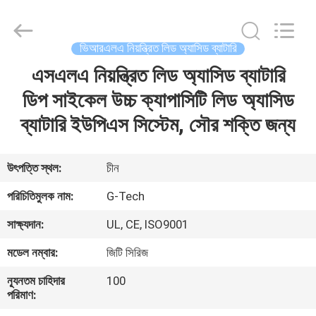
G-
TECH
POWER
GROUP.
All
ভিআরএলএ নিয়ন্ত্রিত লিড অ্যাসিড ব্যাটারি
Rights
Reserved.
এসএলএ নিয়ন্ত্রিত লিড অ্যাসিড ব্যাটারি
বাড়ি
ডিপ সাইকেল উচ্চ ক্যাপাসিটি লিড অ্যাসিড
পণ্য
ব্যাটারি ইউপিএস সিস্টেম, সৌর শক্তি জন্য
আমাদের
উৎপত্তি স্থল:
চীন
সম্বন্ধে
পরিচিতিমুলক নাম:
G-Tech
সাক্ষ্যদান:
UL, CE, ISO9001
কারখানা
মডেল নম্বার:
জিটি সিরিজ
পরিদর্শন
ন্যূনতম চাহিদার
100
পরিমাণ:
গুণমান