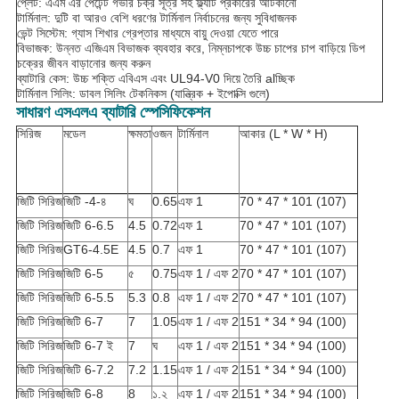
প্লেট: এএম এর পেটেন্ট গভীর চক্র সূত্র সহ ফ্ল্যাট প্রকারের আটকানো
টার্মিনাল: দুটি বা আরও বেশি ধরণের টার্মিনাল নির্বাচনের জন্য সুবিধাজনক
ভেন্ট সিস্টেম: গ্যাস শিখার গ্রেপ্তার মাধ্যমে বায়ু দেওয়া যেতে পারে
বিভাজক: উন্নত এজিএম বিভাজক ব্যবহার করে, নিম্নচাপকে উচ্চ চাপের চাপ বাড়িয়ে ডিপ
চক্রের জীবন বাড়ানোর জন্য করুন
ব্যাটারি কেস: উচ্চ শক্তি এবিএস এবং UL94-V0 দিয়ে তৈরি alচ্ছিক
টার্মিনাল সিলিং: ডাবল সিলিং টেকনিকস (যান্ত্রিক + ইপোক্সি গুলে)
সাধারণ এসএলএ ব্যাটারি স্পেসিফিকেশন
সিরিজ
মডেল
ক্ষমতা
ওজন
টার্মিনাল
আকার (L * W * H)
জিটি সিরিজ
জিটি -4-৪
ঘ
0.65
এফ 1
70 * 47 * 101 (107)
জিটি সিরিজ
জিটি 6-6.5
4.5
0.72
এফ 1
70 * 47 * 101 (107)
জিটি সিরিজ
GT6-4.5E
4.5
0.7
এফ 1
70 * 47 * 101 (107)
জিটি সিরিজ
জিটি 6-5
৫
0.75
এফ 1 / এফ 2
70 * 47 * 101 (107)
জিটি সিরিজ
জিটি 6-5.5
5.3
0.8
এফ 1 / এফ 2
70 * 47 * 101 (107)
জিটি সিরিজ
জিটি 6-7
7
1.05
এফ 1 / এফ 2
151 * 34 * 94 (100)
জিটি সিরিজ
জিটি 6-7 ই
7
ঘ
এফ 1 / এফ 2
151 * 34 * 94 (100)
জিটি সিরিজ
জিটি 6-7.2
7.2
1.15
এফ 1 / এফ 2
151 * 34 * 94 (100)
জিটি সিরিজ
জিটি 6-8
8
১.২
এফ 1 / এফ 2
151 * 34 * 94 (100)