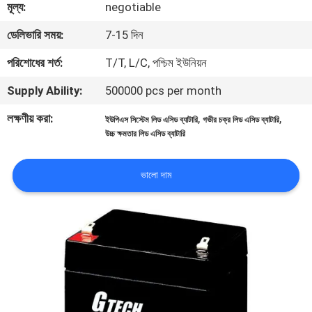
মূল্য:
negotiable
নিয়ন্ত্রণ
ডেলিভারি সময়:
7-15 দিন
আমাদের
পরিশোধের শর্ত:
T/T, L/C, পশ্চিম ইউনিয়ন
সাথে
Supply Ability:
500000 pcs per month
যোগাযোগ
লক্ষণীয় করা:
,
,
ইউপিএস সিস্টেম লিড এসিড ব্যাটারি
গভীর চক্র লিড এসিড ব্যাটারি
উচ্চ ক্ষমতার লিড এসিড ব্যাটারি
খবর
ভালো দাম
একটি
উদ্ধৃতি
অনুরোধ
করুন