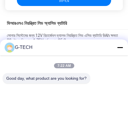
চালিয়ে
ভিআরএলএ নিয়ন্ত্রিত লিড অ্যাসিড ব্যাটারি
সোলার সিস্টেমের জন্য 12V রিচার্জেবল ভ্যালভ নিয়ন্ত্রিত লিড এসিড ব্যাটারি 9Ah ক্ষমতা
20 ঘন্টা প্রতি কোষে 1.75V পর্যন্ত হার 25 C
G-TECH
2.55 Kg 12V 9Ah VRLA type lead acid battery for
UPS,Telecom,solar system,alarm system
7:22 AM
2.05kg weight 12v sealed valve regulated rechargeable
battery for ups, telecom, alarm system and solar system
Good day, what product are you looking for?
সব
খাঁটি সাইন ওয়েভ লাইন 
জি টেক ইউপিএস
ইন্টারেক্টিভ ইউপিএস
উচ্চ ফ্রিকোয়েন্সি অনলাইন 
পিডাব্লুএম ইউপিএস