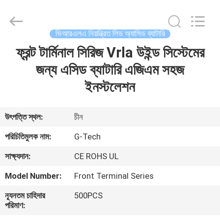
G-
TECH
POWER
GROUP.
All
ভিআরএলএ নিয়ন্ত্রিত লিড অ্যাসিড ব্যাটারি
Rights
Reserved.
ফ্রন্ট টার্মিনাল সিরিজ Vrla উইন্ড সিস্টেমের
বাড়ি
জন্য এসিড ব্যাটারি এজিএম সহজ
পণ্য
ইনস্টলেশন
আমাদের
উৎপত্তি স্থল:
চীন
সম্বন্ধে
পরিচিতিমুলক নাম:
G-Tech
সাক্ষ্যদান:
CE ROHS UL
কারখানা
Model Number:
Front Terminal Series
পরিদর্শন
ন্যূনতম চাহিদার
500PCS
পরিমাণ:
গুণমান