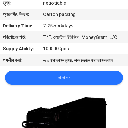
মূল্য:
negotiable
নিয়ন্ত্রণ
প্যাকেজিং বিবরণ:
Carton packing
আমাদের
Delivery Time:
7-25workdays
সাথে
পরিশোধের শর্ত:
T/T, ওয়েস্টার্ন ইউনিয়ন, MoneyGram, L/C
যোগাযোগ
Supply Ability:
1000000pcs
লক্ষণীয় করা:
,
vrla সীসা অ্যাসিড ব্যাটারি
ভালভ নিয়ন্ত্রিত সীসা অ্যাসিড ব্যাটারি
খবর
ভালো দাম
একটি
উদ্ধৃতি
অনুরোধ
করুন