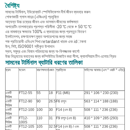
বৈশিষ্ট্য
সামনের টার্মিনাল, ইউরোব্যাট স্পেসিফিকেশন দীর্ঘ জীবন ব্যবহার করুন
শোষণকারী গ্লাস মাদুর (এজিএম) প্রযুক্তি
অত্যন্ত উচ্চ চক্রের জীবন এবং ভাসমান জীবনের কর্মক্ষমতা
অপারেটিং তাপমাত্রার প্রশস্ত পরিসীমা -20 ℃ থেকে + 50 ℃ ℃
এর নামমাত্র ক্ষমতার 100% এ ব্যবহারের জন্য প্রস্তুত বিতরণ
ইনস্টলেশন, রক্ষণাবেক্ষণ মুক্ত অপারেশনের জন্য সহজ
শক প্রতিরোধী এবিএস শিখা retardant ধারক এবং idাকনা
উল, সিই, ISO9001 স্বীকৃত উপাদান
স্থল, সমুদ্র এবং বিমান পরিবহনের জন্য অ-বিপজ্জনক কার্গো
উচ্চ বিদ্যুতের ঘনত্বের জন্য কম্পিউটার ডিজাইন করা সীসা, ক্যালসিয়াম টিন এলোয় গ্রিড
সামনের টার্মিনাল ব্যাটারি ধরণের তালিকা
ক্রম
মডেল
ধারণক্ষমতা
ওজন
প্রান্তিক
ফাইলের আকার (এল * ওয়াট * এইচ)
এফটি
FT12-55
55
18
F11 (M6)
291 * 106 * 230 (230)
সিরিজ
এফটি
FT12-90
90
26.5
F6 চাপুন
563 * 114 * 188 (188)
সিরিজ
এফটি
FT12-100
100
30
F14 (এম 8)
508 * 111 * 236 (236)
সিরিজ
এফটি
FT12-
110
31
F9 চাপুন (এম 8)
410 * 109 * 285 (293)
সিরিজ
100S
এফটি
FT12-105
105
32.5
F14 (এম 8) / এবং
508 * 111 * 236 (236)