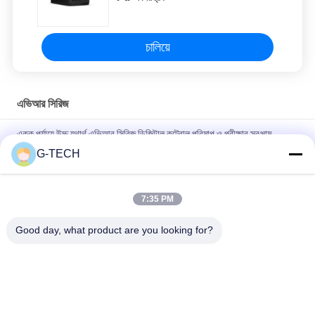
চালিয়ে
এভিআর সিরিজ
একক পর্যায়ে উচ্চ যথার্থ এভিআর সিরিজ ডিজিটাল কন্ট্রোল পরিমাপ ও পরীক্ষার সরঞ্জাম
G-TECH
স্বয়ংক্রিয় ভোল্টেজ নিয়ন্ত্রক এভিআর সিরিজ, এলইডি / এলসিডি ডিসপ্লে বৈদ্যুতিন
স্ট্যাবিলাইজার বাড়ির জন্য
7:35 PM
3 কেভিএ এভিআর সিরিজ একক ফেজ এসি স্বয়ংক্রিয় ভোল্টেজ স্ট্যাবিলাইজারগুলির
নির্ভরযোগ্য পারফরম্যান্স
Good day, what product are you looking for?
সব
খাঁটি সাইন ওয়েভ লাইন 
জি টেক ইউপিএস
ইন্টারেক্টিভ ইউপিএস