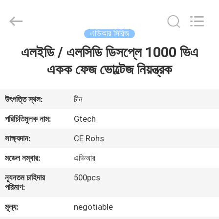
G-
TECH
POWER
GROUP.
All
এভিআর সিরিজ
Rights
Reserved.
এলইডি / এলসিডি ডিসপ্লে 1000 ভিএ
বাড়ি
একক ফেজ ভোল্টেজ নিয়ন্ত্রক
পণ্য
উৎপত্তি স্থল:
চীন
আমাদের
পরিচিতিমুলক নাম:
Gtech
সম্বন্ধে
সাক্ষ্যদান:
CE Rohs
মডেল নম্বার:
এভিআর
কারখানা
ন্যূনতম চাহিদার
500pcs
পরিদর্শন
পরিমাণ:
মূল্য:
negotiable
গুণমান