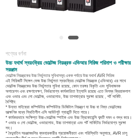
সাইট
ম্যাপ
গোপনীয়তা
নীতি
পণ্যের বর্ণনা
উচ্চ যথার্থ স্বয়ংক্রিয় ভোল্টেজ নিয়ন্ত্রক এভিআর সিরিজ পরিমাপ ও পরীক্ষার
সরঞ্জাম
ভোল্টেজ নিয়ন্ত্রকের উচ্চ নির্ভুলতার সুবিধাসমূহ একক পর্যায়ে উচ্চ যথার্থ AVR সিরিজ
এই সিরিজটি সিঙ্গেল ফেজ উচ্চ নির্ভুলতা স্বয়ংক্রিয় ভোল্টেজ নিয়ন্ত্রক (এভিআর) এর সাথে
ভোল্টেজ নিয়ন্ত্রকের উচ্চ নির্ভুলতার সুবিধা রয়েছে, কোন তরঙ্গর বিকৃতি এবং সুবিধাজনক
অপারেশন এবং রক্ষণাবেক্ষণ, নির্ভরযোগ্য কার্যকারিতা ইত্যাদি রয়েছে এতে বিলম্ব ক্রিয়াকলাপ
এবং ওভার এবং লো ভোল্টেজ, ওভারলোড, উচ্চ তাপমাত্রার সুরক্ষা রয়েছে , শর্ট সার্কিট.
বৈশিষ্ট্য:
* উন্নত মাইক্রো কম্পিউটার কম্পিউটার ডিজিটাল নিয়ন্ত্রণ যা উচ্চ বা নিম্ন ভোল্টেজের
তাত্ক্ষণিক মধ্যে স্থিতিশীল এসি আউটপুট গ্যারান্টি দিতে পারে।
* কার্যকরভাবে সংক্ষিপ্ত উচ্চ-ভোল্টেজ স্পাইক এবং উচ্চ ফ্রিকোয়েন্সি শব্দটি দমন ও শুদ্ধ করে।
* ওভার ও লো ভোল্টেজ, ওভারলোড, উচ্চ তাপমাত্রা এবং শর্ট সার্কিটের নির্ভরযোগ্য সুরক্ষা
সহ।
* বৈদ্যুতিন সরঞ্জামগুলির ব্যবহারকারীর প্রয়োজনীয়তা এবং পরিস্থিতি অনুসারে, AVR চালু