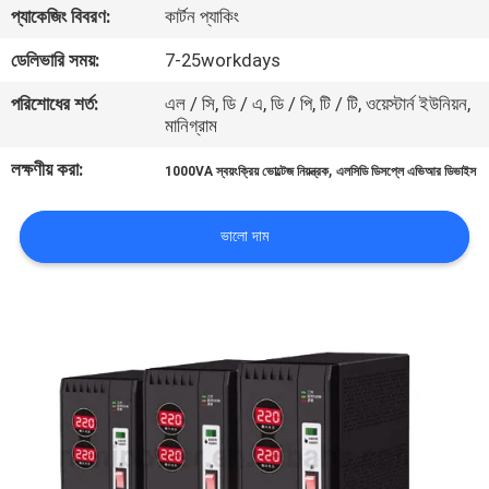
প্যাকেজিং বিবরণ:
কার্টন প্যাকিং
নিয়ন্ত্রণ
ডেলিভারি সময়:
7-25workdays
আমাদের
পরিশোধের শর্ত:
এল / সি, ডি / এ, ডি / পি, টি / টি, ওয়েস্টার্ন ইউনিয়ন,
মানিগ্রাম
সাথে
যোগাযোগ
লক্ষণীয় করা:
,
1000VA স্বয়ংক্রিয় ভোল্টেজ নিয়ন্ত্রক
এলসিডি ডিসপ্লে এভিআর ডিভাইস
খবর
ভালো দাম
একটি
উদ্ধৃতি
অনুরোধ
করুন