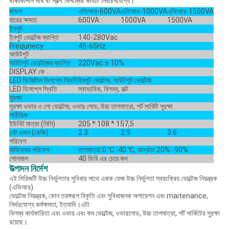
থাকাকালীন দীর্ঘ বা স্বল্প বিলম্বের কার্যটি নির্বাচনযোগ্য।
মডেল
এভিআর-600VA
এভিআর-1000VA
এভিআর-1500VA
হারের ক্ষমতা
600VA
1000VA
1500VA
ইনপুট
ইনপুট ভোল্টেজ ব্যাপ্তি
140-280Vac
Frequnecy
45-65Hz
আউটপুট
আউটপুট ভোল্টেজের ব্যাপ্তি
220Vac ± 10%
DISPLAY কে
LED ডিজিটাল ডিসপ্লে স্থিতি
ইনপুট ভোল্টেজ, আউটপুট ভোল্টেজ
LED ডিসপ্লে স্থিতি
স্বাভাবিক, বিলম্ব, ফল্ট
সুরক্ষা
সুরক্ষা ওভার ও লো ভোল্টেজ, ওভার লোড, উচ্চ তাপমাত্রা, শর্ট সার্কিট সুরক্ষা
শারীরিক
ইউনিট মাত্রা (মিমি)
205 * 108 * 157,5
নেট ওজন (কেজি)
2.3
2.9
3.6
পরিবেশ
অভিনয়ের পরিবেশ
তাপমাত্রা 0 ℃ -40 ℃, আর্দ্রতা 20% -90%
গোলমাল
40 ডিবি এর চেয়ে কম
উত্পাদন নির্দেশ
এই সিরিজটি উচ্চ নির্ভুলতার সুবিধার সাথে একক ফেজ উচ্চ নির্ভুলতা স্বয়ংক্রিয় ভোল্টেজ নিয়ন্ত্রক
(এভিআর)
ভোল্টেজ নিয়ন্ত্রক, কোন তরঙ্গরূপ বিকৃতি এবং সুবিধাজনক অপারেশন এবং maitenance,
নির্ভরযোগ্য কর্মক্ষমতা, ইত্যাদি।এটা
বিলম্ব কার্যকারিতা এবং ওভার এবং কম ভোল্টেজ, ওভারলোড, উচ্চ তাপমাত্রা, শর্ট সার্কিটের সুরক্ষা
রয়েছে।