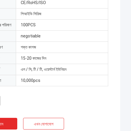
CE/RoHS/ISO
পিআইভি সিরিজ
ার পরিমাণ
100PCS
negotiable
রণ
শক্ত কাগজ
15-20 কাজের দিন
এল / সি, টি / টি, ওয়েস্টার্ন ইউনিয়ন
া
10,000pcs
াম
এখন যোগাযোগ