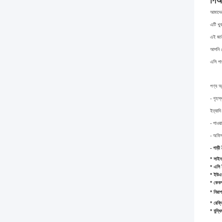
পিআ
আমাদের
এটি খুব
এই জাত
আপনি ক
এসি পা
পণ্য অ
- গৃহস্
ইত্যাদি
- পাওয়
- অফিস 
- গাড়ী
* সাইন 
* এসি 
* ইউএসব
* কেবল 
* নিরাপ
* রেফ্র
* বুদ্ধ