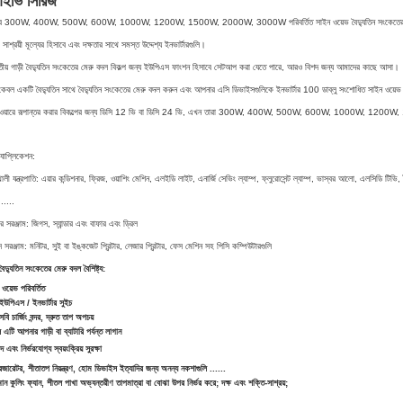
ইভি সিরিজ
 300W, 400W, 500W, 600W, 1000W, 1200W, 1500W, 2000W, 3000W পরিবর্তিত সাইন ওয়েভ বৈদ্যুতিন সংকেতের মেরুটিস্টেজ স্বয়ংক্রিয
 সাশ্রয়ী মূল্যের হিসাবে এবং দক্ষতার সাথে সমস্ত উদ্দেশ্য ইনভার্টারগুলি।
ীয় গাড়ী বৈদ্যুতিন সংকেতের মেরু বদল বিকল্প জন্য ইউপিএস ফাংশন হিসাবে সেটআপ করা যেতে পারে, আরও বিশদ জন্য আমাদের কাছে আসা।
েবল একটি বৈদ্যুতিন সাথে বৈদ্যুতিন সংকেতের মেরু বদল করুন এবং আপনার এসি ডিভাইসগুলিকে ইনভার্টার 100 ডাব্লু সংশোধিত সাইন ওয়েভ ইনভারটা
ওয়ারে রূপান্তর করার বিকল্পের জন্য ডিসি 12 ভি বা ডিসি 24 ভি, এখন তারা 300W, 400W, 500W, 600W,
1000W
, 1200W,
্যাপ্লিকেশন:
থালী যন্ত্রপাতি: এয়ার কন্ডিশনার, ফ্রিজ, ওয়াশিং মেশিন, এলইডি লাইট, এনার্জি সেভিং ল্যাম্প, ফ্লুরোসেন্ট ল্যাম্প, ভাস্বর আলো, এলসিডি টি
 .....
ার সরঞ্জাম: জিগস, স্যান্ডার এবং বাফার এবং ড্রিল
সরঞ্জাম: মনিটর, সুই বা ইঙ্কজেট প্রিন্টার, লেজার প্রিন্টার, ফেস মেশিন সহ পিসি কম্পিউটারগুলি
 বৈদ্যুতিন সংকেতের মেরু বদল বৈশিষ্ট্য:
ওয়েভ পরিবর্তিত
ইউপিএস / ইনভার্টার সুইচ
ি চার্জিং বন্দর, দ্রুত তাপ অপচয়
এটি আপনার গাড়ী বা ব্যাটারি পর্যন্ত লাগান
দ এবং নির্ভরযোগ্য স্বয়ংক্রিয় সুরক্ষা
িজারেটর, শীতাতপ নিয়ন্ত্রণ, হোম ডিভাইস ইত্যাদির জন্য অনন্য নকশাগুলি ......
িমান কুলিং ফ্যান, শীতল পাখা অভ্যন্তরীণ তাপমাত্রা বা বোঝা উপর নির্ভর করে; দক্ষ এবং শক্তি-সাশ্রয়;