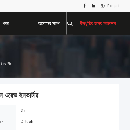
Bengali
খবর
আমাদের সাথে
উদ্ধৃতির জন্য আবেদন
যোগাযোগ করুন
নভার্টার
 ওয়েভ ইনভার্টার
চীন
নাম
G-tech