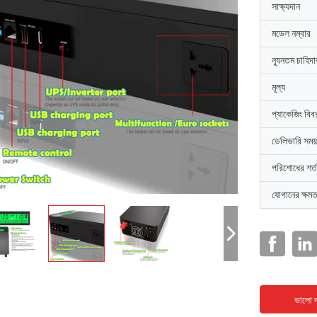
সাক্ষ্যদান
মডেল নম্বার
ন্যূনতম চাহিদ
মূল্য
প্যাকেজিং বিব
ডেলিভারি সময়
পরিশোধের শর্ত
যোগানের ক্ষমত
ভালো দ