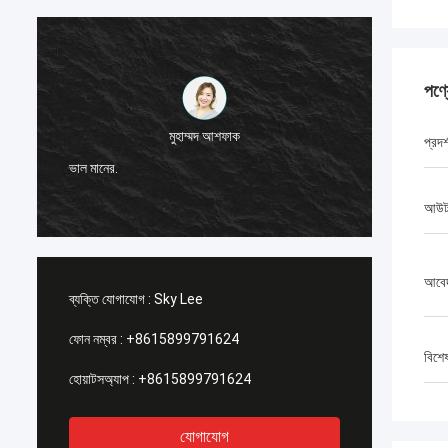
পণ্
মুহাম্মদ আশফাক
প্রদর্
আমি জি-টে
ভাল মানের.
স্থিতিশী
আউটপ
আবে
ব্যক্তি যোগাযোগ :
Sky Lee
ফোন নম্বর :
+8615899791624
বিশে
হোয়াটসঅ্যাপ :
+8615899791624
যোগাযোগ