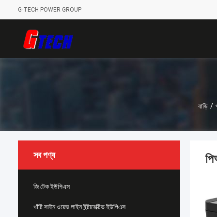
G-TECH POWER GROUP
বাড়ি
/
সব পণ্য
পি
জি টেক ইউপিএস
খাঁটি সাইন ওয়েভ লাইন ইন্টারেক্টিভ ইউপিএস