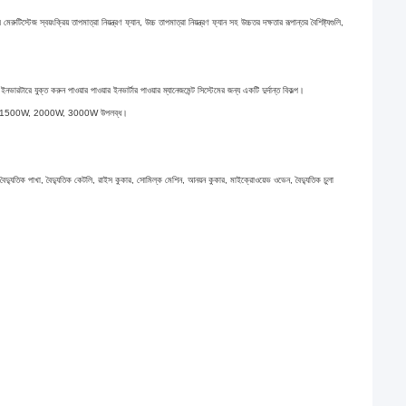
় তাপমাত্রা নিয়ন্ত্রণ ফ্যান, উচ্চ তাপমাত্রা নিয়ন্ত্রণ ফ্যান সহ উচ্চতর দক্ষতার রূপান্তর বৈশিষ্ট্যগুলি,
রে যুক্ত করুন পাওয়ার পাওয়ার ইনভার্টার পাওয়ার ম্যানেজমেন্ট সিস্টেমের জন্য একটি দুর্দান্ত বিকল্প।
 1500W, 2000W, 3000W উপলব্ধ।
ভি, বৈদ্যুতিক পাখা, বৈদ্যুতিক কেটলি, রাইস কুকার, সোমিল্ক মেশিন, আনয়ন কুকার, মাইক্রোওয়েভ ওভেন, বৈদ্যুতিক চুলা