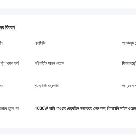
যের বিবরণ
স্টাম্যাটিস গ্রিস
শন
এলসিডি
আউটপুট ভ
ক পণ্যগুলির সাথে খুব সন্তুষ্ট, মানটি খুব ভাল এবং
ল এবং ভাল পরিষেবা সহ, আমি এটির প্রশংসা করি!
ুট ওয়েভ ফর্ম
পরিবর্তিত সাইন ওয়েভ
ফ্রিকোয়েন্
দন
গৃহস্থালী যন্ত্রপাতি
পণ্যের না
ষভাবে তুলে ধরা
1000W গাড়ি পাওয়ার বৈদ্যুতিন সংকেতের মেরু বদল
,
পিআইভি সাইন ওয়েভ প