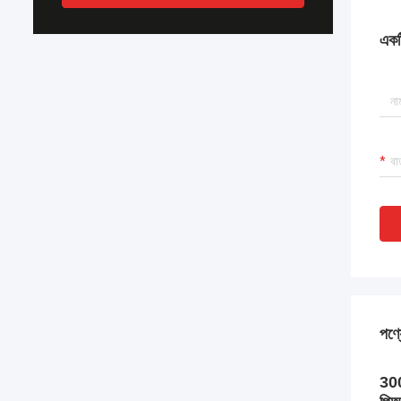
একটি
পণ্য
300