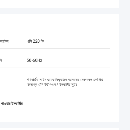
োল্টেজ
এসি 220 ভি
সি
50-60Hz
পরিবর্তিত সাইন ওয়েভ বৈদ্যুতিন সংকেতের মেরু বদল এলসিডি
ম
ডিসপ্লে এসি ইউপিএস / ইনভার্টার সুইচ
াওয়ার ইনভার্টার