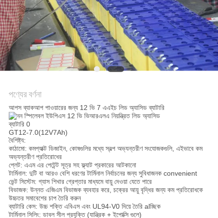
সাইট
ম্যাপ
গোপনীয়তা
নীতি
পণ্যের বর্ণনা
আপস ব্যাকআপ পাওয়ারের জন্য 12 ভি 7 এএইচ লিড অ্যাসিড ব্যাটারি
GT12-7.0
(12V7Ah)
বৈশিষ্ট্য:
কাঠামো: কমপ্যাক্ট ডিজাইন, কোষগুলির মধ্যে স্বল্প অভ্যন্তরীণ সংযোজকগুলি, এইভাবে কম
অভ্যন্তরীণ প্রতিরোধের
প্লেট: এএম এর পেটেন্ট সূত্র সহ ফ্ল্যাট প্রকারের আটকানো
টার্মিনাল: দুটি বা আরও বেশি ধরণের টার্মিনাল নির্বাচনের জন্য সুবিধাজনক convenient
ভেন্ট সিস্টেম: গ্যাস শিখার গ্রেপ্তার মাধ্যমে বায়ু দেওয়া যেতে পারে
বিভাজক: উন্নত এজিএম বিভাজক ব্যবহার করে, চক্রের আয়ু বৃদ্ধির জন্য কম প্রতিরোধকে
উচ্চতর সমাবেশের চাপ তৈরি করুন
ব্যাটারি কেস: উচ্চ শক্তি এবিএস এবং UL94-V0 দিয়ে তৈরি alচ্ছিক
টার্মিনাল সিলিং: ডাবল সীল প্রযুক্তি (যান্ত্রিক + ইপোক্সি গুলে)