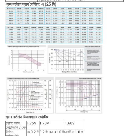
ধ্রুব বর্তমান স্রাব বৈশিষ্ট্য: এ (25 সি)
স্রাব বর্তমান ভিএসস্রাব ভোল্টেজ
চূড়ান্ত স্রাব
1.75V
1.70V
1.60V
ভোল্টেজ ভি / সেল
নির্গমন
এঃ 0.2 সি
0.2 সি <এ <1.0 সি
একটি ≥ 1.0 গ