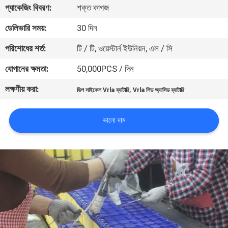
প্যাকেজিং বিবরণ:
শক্ত কাগজ
নিয়ন্ত্রণ
ডেলিভারি সময়:
30 দিন
আমাদের
পরিশোধের শর্ত:
টি / টি, ওয়েস্টার্ন ইউনিয়ন, এল / সি
সাথে
যোগানের ক্ষমতা:
50,000PCS / দিন
যোগাযোগ
লক্ষণীয় করা:
,
ডিপ সাইকেল Vrla ব্যাটারি
Vrla লিড অ্যাসিড ব্যাটারি
খবর
ভালো দাম
একটি
উদ্ধৃতি
অনুরোধ
করুন