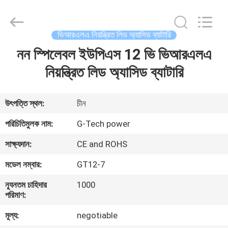
G-
TECH
POWER
GROUP.
All
ভিআরএলএ নিয়ন্ত্রিত লিড অ্যাসিড ব্যাটারি
Rights
Reserved.
নন স্পিলেবল ইউপিএস 12 ভি ভিআরএলএ
বাড়ি
নিয়ন্ত্রিত লিড অ্যাসিড ব্যাটারি
পণ্য
উৎপত্তি স্থল:
চীন
আমাদের
পরিচিতিমুলক নাম:
G-Tech power
সম্বন্ধে
সাক্ষ্যদান:
CE and ROHS
মডেল নম্বার:
GT12-7
কারখানা
ন্যূনতম চাহিদার
1000
পরিদর্শন
পরিমাণ:
মূল্য:
negotiable
গুণমান