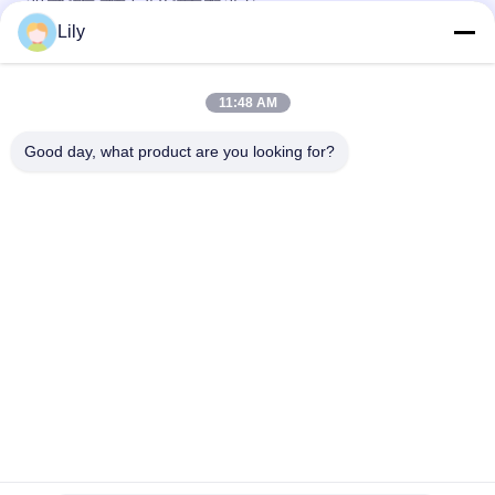
20 ঘন্টা প্রতি কোষে 1.75V পর্যন্ত হার 25 C
Lily
2.55 Kg 12V 9Ah VRLA type lead acid battery for
UPS,Telecom,solar system,alarm system
11:48 AM
2.05kg weight 12v sealed valve regulated rechargeable
battery for ups, telecom, alarm system and solar system
Good day, what product are you looking for?
সব
খাঁটি সাইন ওয়েভ লাইন 
জি টেক ইউপিএস
ইন্টারেক্টিভ ইউপিএস
উচ্চ ফ্রিকোয়েন্সি অনলাইন 
পিডাব্লুএম ইউপিএস
ইউপিএস
নিম্ন ফ্রিকোয়েন্সি অনলাইন 
মডুলার অনলাইন ইউপিএস
ইউপিএস
পাওয়ার ইনভার্টার হোম ডিপো
মিনি ডিসি ইউপিএস