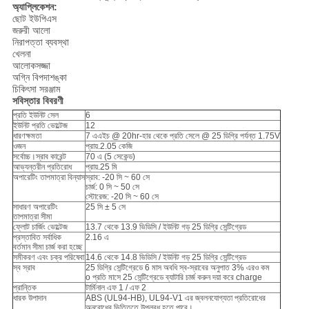
অ্যাপ্লিকেশন:
ছোট ইউপিএস
জরুরী আলো
নিরাপত্তা ব্যবস্থা
খেলনা
আলোকসজ্জা
অগ্নি বিপদাশঙ্কা
চিকিৎসা সরঞ্জাম
সবিস্তার বিবরণী
প্রতি ইউনিট সেল
6
ইউনিট প্রতি ভোল্টেজ
12
ধারণক্ষমতা
7 এএইচ @ 20hr-হার থেকে প্রতি সেলে @ 25 ডিগ্রি পর্যন্ত 1.75V
ওজন
প্রায়.2.05 কেজি
সর্বোচ্চ।স্রাব কারেন্ট
70 এ (5 সেকেন্ড)
আভ্যন্তরীন প্রতিরোধ
প্রায়.25 মি
অপারেটিং তাপমাত্রা বিন্যাস
স্রাব: -20 সি ~ 60 সে
চার্জ: 0 সি ~ 50 সে
স্টোরেজ: -20 সি ~ 60 সে
সাধারণ অপারেটিং
25 সি ± 5 সে
তাপমাত্রা সীমা
ফ্লোট চার্জিং ভোল্টেজ
13.7 থেকে 13.9 ভিডিসি / ইউনিট গড় 25 ডিগ্রি সেন্টিগ্রেড
প্রস্তাবিত সর্বাধিক
2.16 এ
বর্তমান সীমা চার্জ করা হচ্ছে
সমীকরণ এবং চক্র পরিষেবা
14.6 থেকে 14.8 ভিডিসি / ইউনিট গড় 25 ডিগ্রি সেন্টিগ্রেড
স্ব স্রাব
25 ডিগ্রি সেন্টিগ্রেডে 6 মাস অবধি স্ব-স্রাবের অনুপাত 3% এরও কম
o প্রতি মাসে 25 সেন্টিগ্রেডে ব্যাটারি চার্জ করুন দয়া করে charge
প্রান্তিক
টার্মিনাল এফ 1 / এফ 2
ধারক উপাদান
ABS (UL94-HB), UL94-V1 এর জ্বলনযোগ্যতা প্রতিরোধের
অনুরোধের ভিত্তিতে উপলব্ধ হতে পারে।