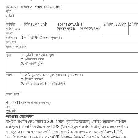
স্থানান্তর
সাধারণ 2~
6
ms, সর্বোচ্চ.10ms
সময়
ব্যাটারি
ব্যাটারির
1 পিসি*12V4.5Ah
1pc*12V5Ah
1
2 পিসি*12V7Ah
2 পিস
পরিমাণ এবং
লিথিয়াম ব্যাটারি
পিসি*12V9Ah
ক্ষমতা
চার্জ করার
4 ~ 6 ঘন্টা 90% ক্ষমতা পুনরুদ্ধার
সময়কাল
সুরক্ষা এবং ফাংশন
সুরক্ষা
1. ব্যাটারি কম ভোল্টেজ সুরক্ষা
2. ওভারলোড সুরক্ষা
3. শর্ট সার্কিট সুরক্ষা
ফাংশন
1. AC পুনরুদ্ধার হলে স্বয়ংক্রিয়ভাবে পুনরায় শুরু হয়
2. নীরবতা সেটআপ
3. স্বয়ংক্রিয় চার্জিং (অফলাইন চার্জিং)
ব্যবস্থাপনা
RJ45/11
গ্রাহকদের প্রয়োজন পড়ুন.
এবং
ইউএসবি
কারখানার প্রোফাইল:
জি-টেক পাওয়ার কোং লিমিটেড 2002 সালে প্রতিষ্ঠিত হয়েছিল, গুয়াংডং প্রদেশের ফোশানে
অবস্থিত।আমরা চীনে উচ্চ মানের UPS (নিরবিচ্ছিন্ন পাওয়ার সিস্টেম) এর একজন পেশাদার
প্রস্তুতকারক।আমরা সবচেয়ে নির্ভরযোগ্য, পরিচালনাযোগ্য এবং সবচেয়ে নিরাপদ UPS,
বৈদ্যুতিন সংকেতের মেরু বদল এবং AVR (ভোল্টেজ নিয়ন্ত্রক) পণ্যগুলির বিকাশ, উত্পাদন এবং