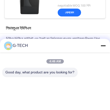
negotiable MOQ:100 পিসি
যোগাযোগ
পিডাব্লুএম ইউপিএস
50hz/60hz আউটপুট এবং ইনপুট সহ নির্ভরযোগ্য পাওয়ার প্রোটেকশন Pwm Ups
G-TECH
1000VA 600W সংশোধিত সাইন ওয়েভ লাইন ইন্টারেক্টিভ ইউপিএস, কম্পিউটারের জন্য
ইউপিএস
4:46 AM
অফিস পাওয়ার ব্যাকআপের জন্য লাইন-ইন্টারেক্টিভ ইউপিএস 400-2000va(প্লাস্টিক)
3000va(মানসিক)
Good day, what product are you looking for?
সব
খাঁটি সাইন ওয়েভ লাইন 
জি টেক ইউপিএস
ইন্টারেক্টিভ ইউপিএস