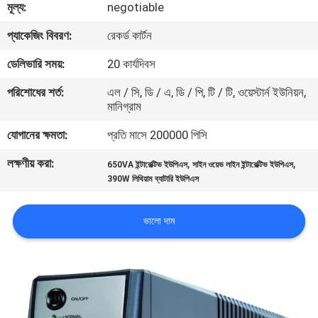
মূল্য:
negotiable
নিয়ন্ত্রণ
প্যাকেজিং বিবরণ:
রেকর্ড কার্টন
আমাদের
ডেলিভারি সময়:
20 কার্যদিবস
সাথে
পরিশোধের শর্ত:
এল / সি, ডি / এ, ডি / পি, টি / টি, ওয়েস্টার্ন ইউনিয়ন,
মানিগ্রাম
যোগাযোগ
যোগানের ক্ষমতা:
প্রতি মাসে 200000 পিসি
খবর
লক্ষণীয় করা:
,
,
650VA ইন্টারেক্টিভ ইউপিএস
সাইন ওয়েভ লাইন ইন্টারেক্টিভ ইউপিএস
390W লিথিয়াম ব্যাটারি ইউপিএস
একটি
ভালো দাম
উদ্ধৃতি
অনুরোধ
করুন