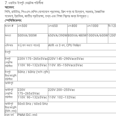
7. ওয়াইড ইনপুট ভোল্টেজ পরিসীমা
আবেদন:
পিসি, রাউটার, পিওএস মেশিন যোগাযোগ প্রসেসর, শিল্প পণ্য যা উদ্যোগ, সরকার, বৈজ্ঞানিক
গবেষণা, ট্রাফিক, জাতীয় প্রতিরক্ষা, তথ্য এবং শিক্ষা শিল্পের জন্য উপযুক্ত।
স্পেসিফিকেশন:
মডেল #
এস-500
এস-650
এস-800
এস-1000
ভি-12
ক্ষমতা
500VA/300W
650VA/390W
800VA/480W
1000VA/600W
1200
এভিআর
না (যোগ করতে পারেন)
AVR এর 3 ধাপ, CPU নিয়ন্ত্রিত
ইনপুট
ইনপুট
220V
:175~265±5Vac
220V
:145~290Vac±5Vac
ভোল্টেজ
110V
: 90~132±5Vac
110V
: 85~150Vac±5Vac
পরিসীমা
ইনপুট
50Hz / 60Hz (অটো সেন্সিং)
ফ্রিকোয়েন্সি
পরিসীমা
আউটপুট
আউটপুট
220V
:
220V
:200~255Vac
ভোল্টেজ
175~265±5Vac
পরিসীমা
110V
: 90~132±5Vac
110V
: 102~132Vac
আউটপুট
50±0.5Hz / 60±0.5Hz
ফ্রিকোয়েন্সি
(ডিসি মোড)
তরঙ্গ ফর্ম
PWM (DC মোড)