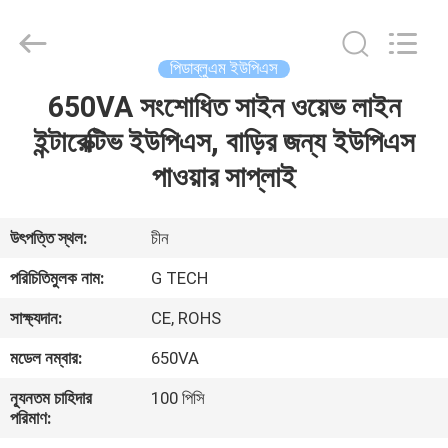
G-
TECH
POWER
GROUP.
All
পিডাব্লুএম ইউপিএস
Rights
Reserved.
650VA সংশোধিত সাইন ওয়েভ লাইন
বাড়ি
ইন্টারেক্টিভ ইউপিএস, বাড়ির জন্য ইউপিএস
পণ্য
পাওয়ার সাপ্লাই
আমাদের
উৎপত্তি স্থল:
চীন
সম্বন্ধে
পরিচিতিমুলক নাম:
G TECH
সাক্ষ্যদান:
CE, ROHS
কারখানা
মডেল নম্বার:
650VA
পরিদর্শন
ন্যূনতম চাহিদার
100 পিসি
পরিমাণ:
গুণমান