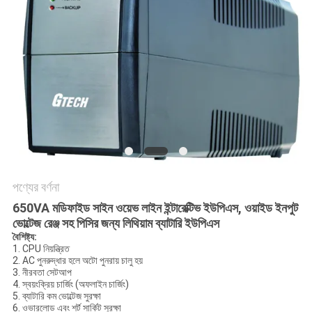
সাইট
ম্যাপ
গোপনীয়তা
নীতি
পণ্যের বর্ণনা
650VA মডিফাইড সাইন ওয়েভ লাইন ইন্টারেক্টিভ ইউপিএস, ওয়াইড ইনপুট
ভোল্টেজ রেঞ্জ সহ পিসির জন্য লিথিয়াম ব্যাটারি ইউপিএস
বৈশিষ্ট্য:
1. CPU নিয়ন্ত্রিত
2. AC পুনরুদ্ধার হলে অটো পুনরায় চালু হয়
3. নীরবতা সেটআপ
4. স্বয়ংক্রিয় চার্জিং (অফলাইন চার্জিং)
5. ব্যাটারি কম ভোল্টেজ সুরক্ষা
6. ওভারলোড এবং শর্ট সার্কিট সুরক্ষা