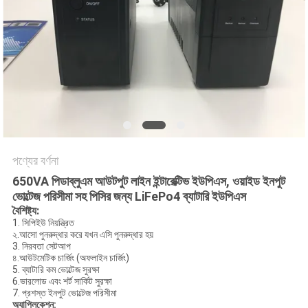
সাইট
ম্যাপ
গোপনীয়তা
নীতি
পণ্যের বর্ণনা
650VA পিডাব্লুএম আউটপুট লাইন ইন্টারেক্টিভ ইউপিএস, ওয়াইড ইনপুট
ভোল্টেজ পরিসীমা সহ পিসির জন্য LiFePo4 ব্যাটারি ইউপিএস
বৈশিষ্ট্য:
1. সিপিইউ নিয়ন্ত্রিত
২.আসো পুনরুদ্ধার করে যখন এসি পুনরুদ্ধার হয়
3. নিরবতা সেটআপ
৪.আউটমেটিক চার্জিং (অফলাইন চার্জিং)
5. ব্যাটারি কম ভোল্টেজ সুরক্ষা
6.ভারলোড এবং শর্ট সার্কিট সুরক্ষা
7. প্রশস্ত ইনপুট ভোল্টেজ পরিসীমা
অ্যাপ্লিকেশন: