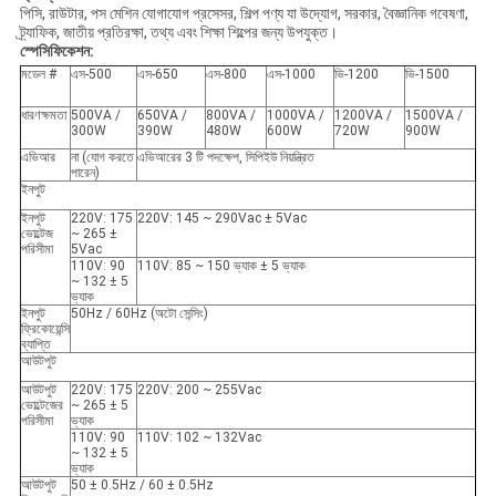
পিসি, রাউটার, পস মেশিন যোগাযোগ প্রসেসর, শিল্প পণ্য যা উদ্যোগ, সরকার, বৈজ্ঞানিক গবেষণা,
ট্র্যাফিক, জাতীয় প্রতিরক্ষা, তথ্য এবং শিক্ষা শিল্পের জন্য উপযুক্ত।
স্পেসিফিকেশন:
মডেল #
এস-500
এস-650
এস-800
এস-1000
ভি-1200
ভি-1500
ধারণক্ষমতা
500VA /
650VA /
800VA /
1000VA /
1200VA /
1500VA /
300W
390W
480W
600W
720W
900W
এভিআর
না (যোগ করতে
এভিআরের 3 টি পদক্ষেপ, সিপিইউ নিয়ন্ত্রিত
পারেন)
ইনপুট
ইনপুট
220V
: 175
220V
: 145 ~ 290Vac ± 5Vac
ভোল্টেজ
~ 265 ±
পরিসীমা
5Vac
110V
: 90
110V
: 85 ~ 150 ভ্যাক ± 5 ভ্যাক
~ 132 ± 5
ভ্যাক
ইনপুট
50Hz / 60Hz (অটো সেন্সিং)
ফ্রিকোয়েন্সি
ব্যাপ্তি
আউটপুট
আউটপুট
220V
: 175
220V
: 200 ~ 255Vac
ভোল্টেজের
~ 265 ± 5
পরিসীমা
ভ্যাক
110V
: 90
110V
: 102 ~ 132Vac
~ 132 ± 5
ভ্যাক
আউটপুট
50 ± 0.5Hz / 60 ± 0.5Hz