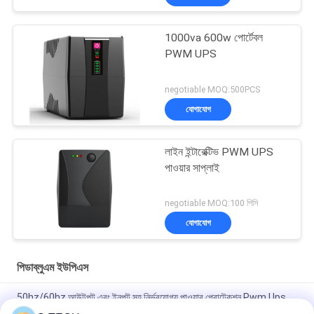
1000va 600w পোর্টেবল
PWM UPS
negotiable MOQ:500PCS
যোগাযোগ
লাইন ইন্টারেক্টিভ PWM UPS
পাওয়ার সাপ্লাই
negotiable MOQ:100 পিসি
যোগাযোগ
পিডাব্লুএম ইউপিএস
50hz/60hz আউটপুট এবং ইনপুট সহ নির্ভরযোগ্য পাওয়ার প্রোটেকশন Pwm Ups