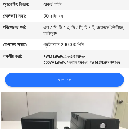
প্যাকেজিং বিবরণ:
রেকর্ড কার্টন
নিয়ন্ত্রণ
ডেলিভারি সময়:
30 কার্যদিবস
আমাদের
পরিশোধের শর্ত:
এল / সি, ডি / এ, ডি / পি, টি / টি, ওয়েস্টার্ন ইউনিয়ন,
মানিগ্রাম
সাথে
যোগাযোগ
যোগানের ক্ষমতা:
প্রতি মাসে 200000 পিসি
লক্ষণীয় করা:
,
PWM LiFePo4 ব্যাটারি ইউপিএস
,
খবর
650VA LiFePo4 ব্যাটারি ইউপিএস
PWM ইন্টারেক্টিভ ইউপিএস
ভালো দাম
একটি
উদ্ধৃতি
অনুরোধ
করুন