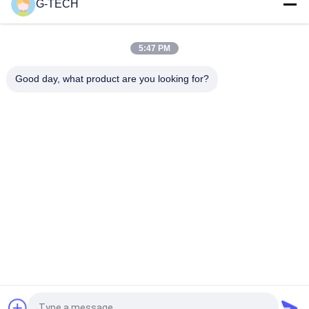
G-TECH
1000VA 600W সংশোধিত সাইন ওয়েভ লাইন ইন্টারেক্টিভ ইউপিএস, কম্পিউটারের জন্য
ইউপিএস
5:47 PM
অফিস পাওয়ার ব্যাকআপের জন্য লাইন-ইন্টারেক্টিভ ইউপিএস 400-2000va(প্লাস্টিক)
3000va(মানসিক)
Good day, what product are you looking for?
সব
খাঁটি সাইন ওয়েভ লাইন 
জি টেক ইউপিএস
ইন্টারেক্টিভ ইউপিএস
উচ্চ ফ্রিকোয়েন্সি অনলাইন 
পিডাব্লুএম ইউপিএস
ইউপিএস
নিম্ন ফ্রিকোয়েন্সি অনলাইন 
মডুলার অনলাইন ইউপিএস
ইউপিএস
পাওয়ার ইনভার্টার হোম ডিপো
মিনি ডিসি ইউপিএস