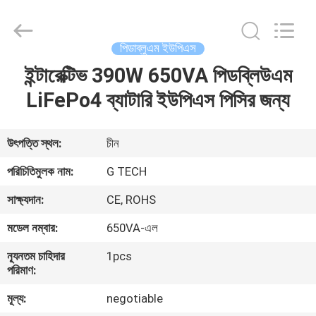
G-
TECH
POWER
GROUP.
All
পিডাব্লুএম ইউপিএস
Rights
Reserved.
ইন্টারেক্টিভ 390W 650VA পিডব্লিউএম
বাড়ি
LiFePo4 ব্যাটারি ইউপিএস পিসির জন্য
পণ্য
উৎপত্তি স্থল:
চীন
আমাদের
পরিচিতিমুলক নাম:
G TECH
সম্বন্ধে
সাক্ষ্যদান:
CE, ROHS
মডেল নম্বার:
650VA-এল
কারখানা
ন্যূনতম চাহিদার
1pcs
পরিদর্শন
পরিমাণ:
মূল্য:
negotiable
গুণমান