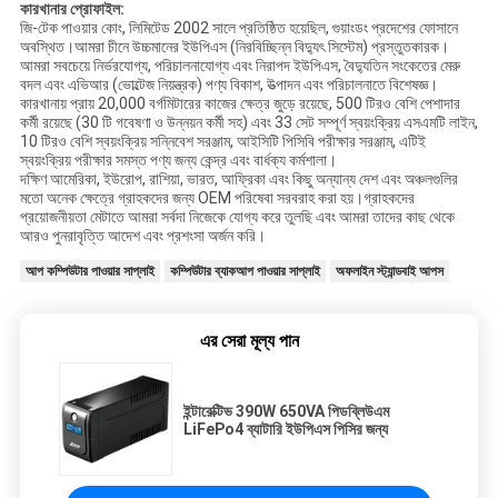
কারখানার প্রোফাইল:
জি-টেক পাওয়ার কোং, লিমিটেড 2002 সালে প্রতিষ্ঠিত হয়েছিল, গুয়াংডং প্রদেশের ফোসানে
অবস্থিত।আমরা চীনে উচ্চমানের ইউপিএস (নিরবিচ্ছিন্ন বিদ্যুৎ সিস্টেম) প্রস্তুতকারক।
আমরা সবচেয়ে নির্ভরযোগ্য, পরিচালনাযোগ্য এবং নিরাপদ ইউপিএস, বৈদ্যুতিন সংকেতের মেরু
বদল এবং এভিআর (ভোল্টেজ নিয়ন্ত্রক) পণ্য বিকাশ, উত্পাদন এবং পরিচালনাতে বিশেষজ্ঞ।
কারখানায় প্রায় 20,000 বর্গমিটারের কাজের ক্ষেত্র জুড়ে রয়েছে, 500 টিরও বেশি পেশাদার
কর্মী রয়েছে (30 টি গবেষণা ও উন্নয়ন কর্মী সহ) এবং 33 সেট সম্পূর্ণ স্বয়ংক্রিয় এসএমটি লাইন,
10 টিরও বেশি স্বয়ংক্রিয় সন্নিবেশ সরঞ্জাম, আইসিটি পিসিবি পরীক্ষার সরঞ্জাম, এটিই
স্বয়ংক্রিয় পরীক্ষার সমস্ত পণ্য জন্য কেন্দ্র এবং বার্ধক্য কর্মশালা।
দক্ষিণ আমেরিকা, ইউরোপ, রাশিয়া, ভারত, আফ্রিকা এবং কিছু অন্যান্য দেশ এবং অঞ্চলগুলির
মতো অনেক ক্ষেত্রে গ্রাহকদের জন্য OEM পরিষেবা সরবরাহ করা হয়।গ্রাহকদের
প্রয়োজনীয়তা মেটাতে আমরা সর্বদা নিজেকে যোগ্য করে তুলছি এবং আমরা তাদের কাছ থেকে
আরও পুনরাবৃত্তি আদেশ এবং প্রশংসা অর্জন করি।
আপ কম্পিউটার পাওয়ার সাপ্লাই
কম্পিউটার ব্যাকআপ পাওয়ার সাপ্লাই
অফলাইন স্ট্যান্ডবাই আপস
এর সেরা মূল্য পান
ইন্টারেক্টিভ 390W 650VA পিডব্লিউএম
LiFePo4 ব্যাটারি ইউপিএস পিসির জন্য