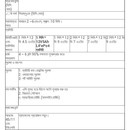
ফ্রিকোয়েন্সি
(ডিসি
মোড)
.েউ ফর্ম
পিডাব্লুএম (ডিসি মোড)
স্থানান্তর
সাধারন 2 ~
6
এমএস, ম্যাক্স .10 মিমি।
সময়
ব্যাটারি
কিউটিওয়াই
1 পিসি * 12
1 পিসি *
1 পিসি * 12
2 পিসি * 12
2 পিসি * 12 ভি
2 পিসি * 12 ভি
এবং
ভি 4.5 এএইচ
12V5Ah
ভি 9 এএইচ
ভি 7 এএইচ
7 এএইচ
9 এএইচ
ব্যাটারির
LiFePo4
ক্ষমতা
ব্যাটারি
চার্জ
4 ~ 6 ঘন্টা 90% সক্ষমতা পুনরুদ্ধার করে
সময়কাল
সুরক্ষা ও ফাংশন
সুরক্ষা
1. ব্যাটারি কম ভোল্টেজ সুরক্ষা
2. ওভারলোড সুরক্ষা
3. শর্ট সার্কিট সুরক্ষা
ফাংশনটির
1. এসি সুস্থ হয়ে উঠলে অটো পুনরায় শুরু হয়
2. নিরবতা সেটআপ
৩. স্বয়ংক্রিয় চার্জিং (অফলাইন চার্জিং)
ম্যানেজমেন্ট
আরজে
গ্রাহকদের প্রয়োজন পড়ুন।
45/11
এবং
ইউএসবি