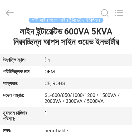
G-
TECH
POWER
GROUP.
All
খাঁটি সাইন ওয়েভ লাইন ইন্টারেক্টিভ ইউপিএস
Rights
Reserved.
লাইন ইন্টারেক্টিভ 600VA 5KVA
বাড়ি
নিরবচ্ছিন্ন আপস সাইন ওয়েভ ইনভার্টার
পণ্য
উৎপত্তি স্থল:
চীন
আমাদের
পরিচিতিমুলক নাম:
OEM
সম্বন্ধে
সাক্ষ্যদান:
CE, ROHS
মডেল নম্বার:
SL-600/850/1000/1200 / 1500VA /
কারখানা
2000VA / 3000VA / 5000VA
পরিদর্শন
ন্যূনতম চাহিদার
1
পরিমাণ:
গুণমান
মূল্য:
negotiable