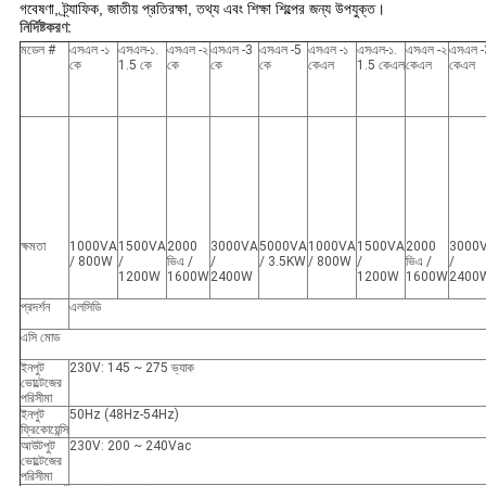
গবেষণা, ট্র্যাফিক, জাতীয় প্রতিরক্ষা, তথ্য এবং শিক্ষা শিল্পের জন্য উপযুক্ত।
নির্দিষ্টকরণ:
মডেল #
এসএল -১
এসএল-১.
এসএল -২
এসএল -3
এসএল -5
এসএল -১
এসএল-১.
এসএল -২
এসএল -
কে
1.5 কে
কে
কে
কে
কেএল
1.5 কেএল
কেএল
কেএল
ক্ষমতা
1000VA
1500VA
2000
3000VA
5000VA
1000VA
1500VA
2000
3000
/ 800W
/
ভিএ /
/
/ 3.5KW
/ 800W
/
ভিএ /
/
1200W
1600W
2400W
1200W
1600W
2400
প্রদর্শন
এলসিডি
এসি মোড
ইনপুট
230V: 145 ~ 275 ভ্যাক
ভোল্টেজের
পরিসীমা
ইনপুট
50Hz (48Hz-54Hz)
ফ্রিকোয়েন্সি
আউটপুট
230V: 200 ~ 240Vac
ভোল্টেজের
পরিসীমা