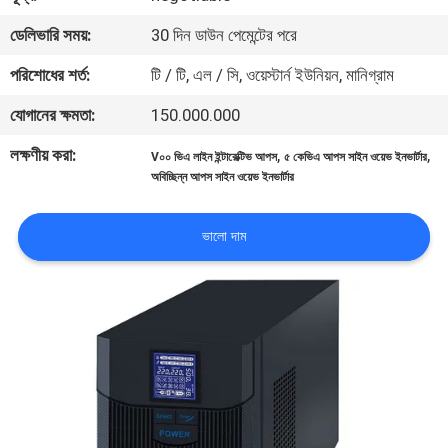
নিয়ন্ত্রণ
ডেলিভারি সময়:
30 দিন ডাউন পেমেন্টের পরে
পরিশোধের শর্ত:
টি / টি, এল / সি, ওয়েস্টার্ন ইউনিয়ন, মানিগ্রাম
আমাদের
যোগানের ক্ষমতা:
150.000.000
সাথে
যোগাযোগ
লক্ষণীয় করা:
,
,
V০০ ভিএ লাইন ইন্টারেক্টিভ আপস
৫ কেভিএ আপস সাইন ওয়েভ ইনভার্টার
অবিচ্ছিন্ন আপস সাইন ওয়েভ ইনভার্টার
খবর
ভালো দাম
একটি
উদ্ধৃতি
অনুরোধ
করুন