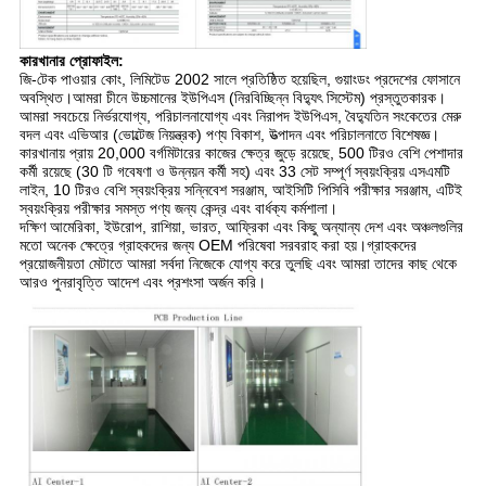
কারখানার প্রোফাইল:
জি-টেক পাওয়ার কোং, লিমিটেড 2002 সালে প্রতিষ্ঠিত হয়েছিল, গুয়াংডং প্রদেশের ফোসানে
অবস্থিত।আমরা চীনে উচ্চমানের ইউপিএস (নিরবিচ্ছিন্ন বিদ্যুৎ সিস্টেম) প্রস্তুতকারক।
আমরা সবচেয়ে নির্ভরযোগ্য, পরিচালনাযোগ্য এবং নিরাপদ ইউপিএস, বৈদ্যুতিন সংকেতের মেরু
বদল এবং এভিআর (ভোল্টেজ নিয়ন্ত্রক) পণ্য বিকাশ, উত্পাদন এবং পরিচালনাতে বিশেষজ্ঞ।
কারখানায় প্রায় 20,000 বর্গমিটারের কাজের ক্ষেত্র জুড়ে রয়েছে, 500 টিরও বেশি পেশাদার
কর্মী রয়েছে (30 টি গবেষণা ও উন্নয়ন কর্মী সহ) এবং 33 সেট সম্পূর্ণ স্বয়ংক্রিয় এসএমটি
লাইন, 10 টিরও বেশি স্বয়ংক্রিয় সন্নিবেশ সরঞ্জাম, আইসিটি পিসিবি পরীক্ষার সরঞ্জাম, এটিই
স্বয়ংক্রিয় পরীক্ষার সমস্ত পণ্য জন্য কেন্দ্র এবং বার্ধক্য কর্মশালা।
দক্ষিণ আমেরিকা, ইউরোপ, রাশিয়া, ভারত, আফ্রিকা এবং কিছু অন্যান্য দেশ এবং অঞ্চলগুলির
মতো অনেক ক্ষেত্রে গ্রাহকদের জন্য OEM পরিষেবা সরবরাহ করা হয়।গ্রাহকদের
প্রয়োজনীয়তা মেটাতে আমরা সর্বদা নিজেকে যোগ্য করে তুলছি এবং আমরা তাদের কাছ থেকে
আরও পুনরাবৃত্তি আদেশ এবং প্রশংসা অর্জন করি।