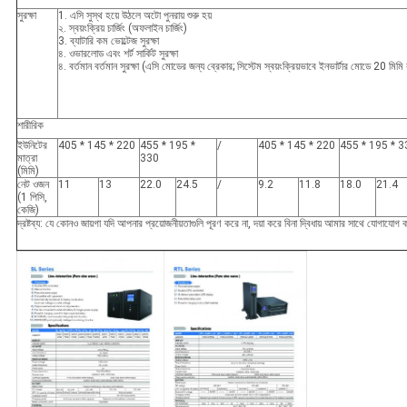
সুরক্ষা
1. এসি সুস্থ হয়ে উঠলে অটো পুনরায় শুরু হয়
২. স্বয়ংক্রিয় চার্জিং (অফলাইন চার্জিং)
3. ব্যাটারি কম ভোল্টেজ সুরক্ষা
৪. ওভারলোড এবং শর্ট সার্কিট সুরক্ষা
৪. বর্তমান বর্তমান সুরক্ষা (এসি মোডের জন্য ব্রেকার; সিস্টেম স্বয়ংক্রিয়ভাবে ইনভার্টার মোডে 20 মিমি
শারীরিক
ইউনিটের
405 * 145 * 220
455 * 195 *
/
405 * 145 * 220
455 * 195 * 3
মাত্রা
330
(মিমি)
নেট ওজন
11
13
22.0
24.5
/
9.2
11.8
18.0
21.4
(1 পিসি,
কেজি)
দ্রষ্টব্য: যে কোনও জায়গা যদি আপনার প্রয়োজনীয়তাগুলি পূরণ করে না, দয়া করে বিনা দ্বিধায় আমার সাথে যোগাযোগ