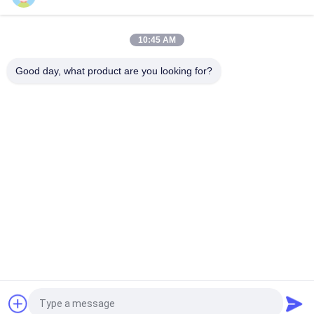
হাই পারফরম্যান্স লাইন ইন্টারেক্টিভ সাইন ওয়েভ আপস 600va / 800va / 1200va
10:45 AM
আরটিএল র্যাক মাউন্ট খাঁটি সাইন ওয়েভ আপস ব্যাটারি ক্ষমতা 7ah / 9ah / 12ah /
14ah / 18ah / 24ah / 36ah / 48ah
Good day, what product are you looking for?
সব
খাঁটি সাইন ওয়েভ লাইন 
জি টেক ইউপিএস
ইন্টারেক্টিভ ইউপিএস
উচ্চ ফ্রিকোয়েন্সি অনলাইন 
পিডাব্লুএম ইউপিএস
ইউপিএস
নিম্ন ফ্রিকোয়েন্সি অনলাইন 
মডুলার অনলাইন ইউপিএস
ইউপিএস
পাওয়ার ইনভার্টার হোম ডিপো
মিনি ডিসি ইউপিএস
উদ্ধৃতির জন্য আবেদন