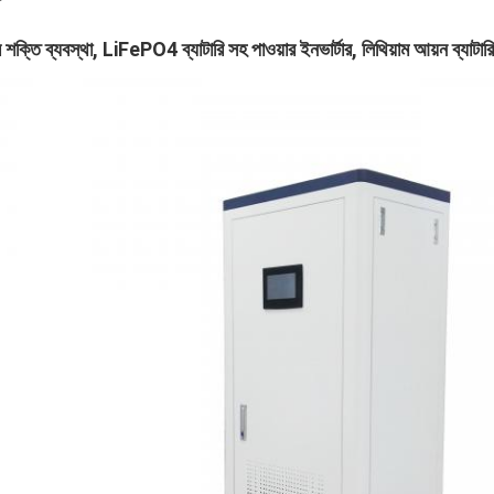
শক্তি ব্যবস্থা, LiFePO4 ব্যাটারি সহ পাওয়ার ইনভার্টার, লিথিয়াম আয়ন ব্যাটা