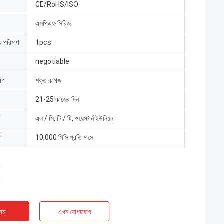
CE/RoHS/ISO
এসপিএফ সিরিজ
ার পরিমাণ
1pcs
negotiable
রণ
শক্ত কাগজ
21-25 কাজের দিন
এল / সি, টি / টি, ওয়েস্টার্ন ইউনিয়ন
া
10,000 পিসি প্রতি মাসে
াম
এখন যোগাযোগ