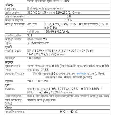
বাইপাস ফ্রিকোয়েন্সি সুরক্ষা পরিসর: ± 10%
আউটপুট
ইনপুট মোড
তিনটি পর্যায় + জি বা একক পর্ব + এন
রেটেড ভোল্টেজ
380/400/415 ভ্যাক বা 220/230/240 ভ্যাক
রেঞ্জ পাওয়ার ফ্যাক্টর
0.8
নিয়ন্ত্রণের নির্ভুলতা
± 1%
আউটপুট ফ্রিকোয়েন্সি
এসি মোড
± 1%, ± 2%, ± 4%, ± 5%, 10% নিষ্পত্তিযোগ্য (50/60
± 0.2) Hz
ব্যাটারি মোড
(50/60 ± 0.2%) Hz
লোড পিক রেসিও
3: 1
আউটপুট ভোল্টেজ
রৈখিক লোড সহ 2%
বিকৃতি
≤ 5% ননলাইনার লোড
ব্যাটারি
ব্যাটারির ভোল্টেজ
ডিসি ± 192V / ± 204 / ± 216V / ± 228 / ± 240V (±
16/17/18/19/20 পিসি) alচ্ছিক
চার্জ কারেন্ট
10 এ সর্বাধিক
অন্যান্য
স্থানান্তর সময়
বাইপাস মোডে এসি মোড: 0 মিমি (নিম্নলিখিত);এসি মোড থেকে ব্যাটারি মোড: 0 মিমি
দক্ষতা
সাধারন মোড- 94.5%
যোগাযোগ ইন্টারফেস
ইউএসবি, আরএস ৪85৫, শুকনো যোগাযোগ,
সমান্তরাল
সংযোগ (alচ্ছিক),
এসএনএমপি কার্ড (alচ্ছিক), রিলে কার্ড (alচ্ছিক)
স্ট্যান্ডার্ড
YD / T1095-2008
সুরক্ষা
ওভারলোড
সাধারণ মোড: লোড ≤ 110%, 60 মিনিট;≤ 125%, 10 মিনিট;≤ 150%, 1
মিনিট;Immediately 150% অবিলম্বে বন্ধ
ওভার তাপ সুরক্ষা
সাধারণ মোড: বাইপাস মোডে স্যুইচ করুন;ব্যাটারি মোড: অবিলম্বে আউটপুট বন্ধ করুন
জরুরী বিদ্যুৎ বন্ধ
অবিলম্বে আউটপুট বন্ধ করুন
(ইপিও)
পরিবেশ
অপারেটিং তাপমাত্রা
0 ℃ ～ 40 ℃