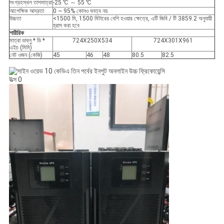
সংগ্রহস্থল তাপমাত্রা
-25 ℃ ～ 55 ℃
আপেক্ষিক আদ্রতা
0 ~ 95% কোনও ঘনত্ব নয়
উচ্চতা
<1500 মি, 1500 মিটারের বেশি হওয়ার ক্ষেত্রে, এটি জিবি / টি 3859.2 অনুযায়ী
হ্রাস করা হবে
শারীরিক
মাত্রা ডাব্লু * ডি *
724X250X534
724X301X961
এইচ (মিমি)
নেট ওজন (কেজি)
45
46
48
80.5
82.5