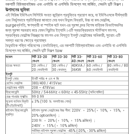
নকশাটি হিউম্যানাইজড এবং এলইডি বা এলসিডি ডিসপ্লে সহ মার্জিত, সেগুলি দুটি বিকল্প।
উত্পাদনের ভূমিকা
এই সিরিজ ইউপিএস সিপিইউ সংহত কন্ট্রোল প্রযুক্তির প্রয়োগ করে, যা ইউপিএসকে দীর্ঘস্থায়ী
এবং নির্ভুলভাবে প্রতিক্রিয়া জানাতে দেয় যখন বিদ্যুৎ বিভ্রাট, উচ্চ বা কম ভোল্টেজ,
surgeর্ধ্বগতি, ক্ষণস্থায়ী বা স্পাইক ঘটে যখন এর সুরক্ষা বন্দর বিশেষ বাহ্যিক ডিভাইসগুলির
জন্য সুরক্ষা সরবরাহ করে যেমন প্রিন্টার ইত্যাদি।এটি স্বয়ংক্রিয়ভাবে স্টার্টআপ ফাংশন,
স্বয়ংক্রিয় ভোল্টেজ নিয়ন্ত্রণের ফাংশন এবং বিস্তৃত ইনপুট ভোল্টেজের অধিকারী, সুতরাং এটি
সমস্ত ধরণের ক্ষেত্রে প্রযোজ্য
বৈদ্যুতিক শক্তি পরিবেশের।তদতিরিক্ত, এর নকশাটি হিউম্যানাইজড এবং এলইডি বা এলসিডি
ডিসপ্লে সহ মার্জিত, সেগুলি দুটি বিকল্প tow
মডেল
পিটি 33
-20
পিটি 33
-30
পিটি 33
-
পিটি 33
-60
পিটি 33
-80
কেএস
কেএস
40 কেএস
কেএস
কেএস
হারের ক্ষমতা
20 কেভিএ /
30 কেভিএ /
40KVA /
60 কেভিএ /
80 কেভিএ / 80
20 কেডব্লিউ
30 কেডাব্লু
36KW
60 কেডব্লিউ
কেডব্লিউ
ইনপুট
ইনপুট মোড
তিনটি পর্যায় + এন + জি
রেটেড ভোল্টেজ
380/400 / 415Vac
ভোল্টেজের পরিধি
208 ~ 478Vac
ফ্রিকোয়েন্সি
50Hz / 54-66Hz এ 60Hz এ 45-55Hz (অভিযোজিত)
রেঞ্জ পাওয়ার ফ্যাক্টর
99 0.99
সুরেলা বর্তমান বিকৃতি
≤ 3% (100 ％ ননলাইনার লোড)
(টিএইচডিআই)
বাইপাস ফ্রিকোয়েন্সি
বাইপাস সুরক্ষা ভোল্টেজের উচ্চ সীমা: 220V: ﹢ 25% (﹢ 10%, ﹢ 15%, ﹢
ব্যাপ্তি
20% optionচ্ছিক) ；
230 ভি: ﹢ 20% (﹢ 10%, ﹢ 15% alচ্ছিক) ；
240V: ﹢ 15% (﹢ 10% alচ্ছিক)
সর্বনিম্ন বাইপাস সুরক্ষা ভোল্টেজ: -45% (-20%, - 30% alচ্ছিক)