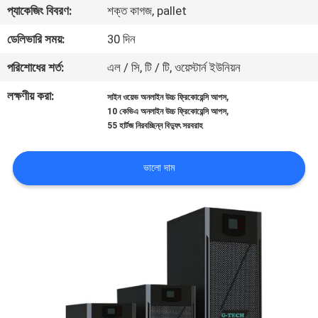
প্যাকেজিং বিবরণ:
শক্ত কাগজ, pallet
নিয়ন্ত্রণ
ডেলিভারি সময়:
30 দিন
আমাদের
পরিশোধের শর্ত:
এল / সি, টি / টি, ওয়েস্টার্ন ইউনিয়ন
সাথে
লক্ষণীয় করা:
,
সাইন ওয়েভ অনলাইন উচ্চ ফ্রিকোয়েন্সি আপস
যোগাযোগ
,
10 কেভিএ অনলাইন উচ্চ ফ্রিকোয়েন্সি আপস
55 হার্টজ নিরবচ্ছিন্ন বিদ্যুৎ সরবরাহ
খবর
ভালো দাম
একটি
উদ্ধৃতি
অনুরোধ
করুন