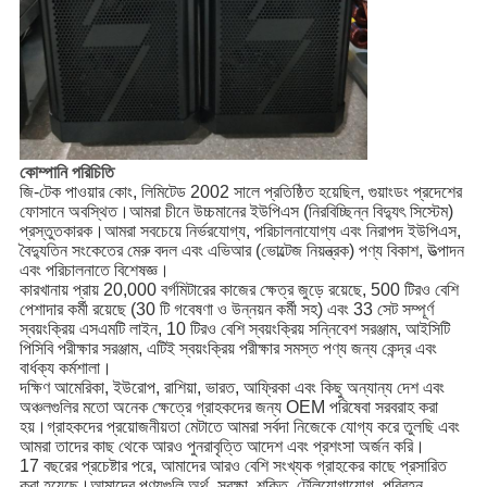
কোম্পানি পরিচিতি
জি-টেক পাওয়ার কোং, লিমিটেড 2002 সালে প্রতিষ্ঠিত হয়েছিল, গুয়াংডং প্রদেশের
ফোসানে অবস্থিত।আমরা চীনে উচ্চমানের ইউপিএস (নিরবিচ্ছিন্ন বিদ্যুৎ সিস্টেম)
প্রস্তুতকারক।আমরা সবচেয়ে নির্ভরযোগ্য, পরিচালনাযোগ্য এবং নিরাপদ ইউপিএস,
বৈদ্যুতিন সংকেতের মেরু বদল এবং এভিআর (ভোল্টেজ নিয়ন্ত্রক) পণ্য বিকাশ, উত্পাদন
এবং পরিচালনাতে বিশেষজ্ঞ।
কারখানায় প্রায় 20,000 বর্গমিটারের কাজের ক্ষেত্র জুড়ে রয়েছে, 500 টিরও বেশি
পেশাদার কর্মী রয়েছে (30 টি গবেষণা ও উন্নয়ন কর্মী সহ) এবং 33 সেট সম্পূর্ণ
স্বয়ংক্রিয় এসএমটি লাইন, 10 টিরও বেশি স্বয়ংক্রিয় সন্নিবেশ সরঞ্জাম, আইসিটি
পিসিবি পরীক্ষার সরঞ্জাম, এটিই স্বয়ংক্রিয় পরীক্ষার সমস্ত পণ্য জন্য কেন্দ্র এবং
বার্ধক্য কর্মশালা।
দক্ষিণ আমেরিকা, ইউরোপ, রাশিয়া, ভারত, আফ্রিকা এবং কিছু অন্যান্য দেশ এবং
অঞ্চলগুলির মতো অনেক ক্ষেত্রে গ্রাহকদের জন্য OEM পরিষেবা সরবরাহ করা
হয়।গ্রাহকদের প্রয়োজনীয়তা মেটাতে আমরা সর্বদা নিজেকে যোগ্য করে তুলছি এবং
আমরা তাদের কাছ থেকে আরও পুনরাবৃত্তি আদেশ এবং প্রশংসা অর্জন করি।
17 বছরের প্রচেষ্টার পরে, আমাদের আরও বেশি সংখ্যক গ্রাহকের কাছে প্রসারিত
করা হয়েছে।আমাদের পণ্যগুলি অর্থ, সুরক্ষা, শক্তি, টেলিযোগাযোগ, পরিবহন,