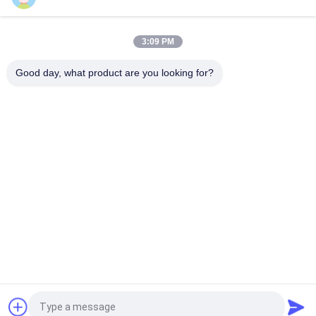
অনলাইন ডাবল-কনভার্সন সিঙ্গেল ফেজ UPS 1-10kva PF 1.0
3:09 PM
পিটিইসি অনলাইন ডাবল-কনভার্শন সিঙ্গল ফেজ ইউপিএস ১-১০kva পিএফ ১।0
Good day, what product are you looking for?
সব
খাঁটি সাইন ওয়েভ লাইন 
জি টেক ইউপিএস
ইন্টারেক্টিভ ইউপিএস
উচ্চ ফ্রিকোয়েন্সি অনলাইন 
পিডাব্লুএম ইউপিএস
ইউপিএস
নিম্ন ফ্রিকোয়েন্সি অনলাইন 
মডুলার অনলাইন ইউপিএস
ইউপিএস
পাওয়ার ইনভার্টার হোম ডিপো
মিনি ডিসি ইউপিএস
উদ্ধৃতির জন্য আবেদন