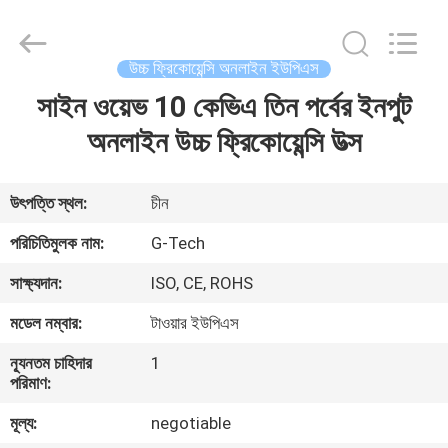
G-
TECH
POWER
GROUP.
All
উচ্চ ফ্রিকোয়েন্সি অনলাইন ইউপিএস
Rights
Reserved.
সাইন ওয়েভ 10 কেভিএ তিন পর্বের ইনপুট
বাড়ি
অনলাইন উচ্চ ফ্রিকোয়েন্সি উত্স
পণ্য
উৎপত্তি স্থল:
চীন
আমাদের
পরিচিতিমুলক নাম:
G-Tech
সম্বন্ধে
সাক্ষ্যদান:
ISO, CE, ROHS
মডেল নম্বার:
টাওয়ার ইউপিএস
কারখানা
ন্যূনতম চাহিদার
1
পরিদর্শন
পরিমাণ:
মূল্য:
negotiable
গুণমান