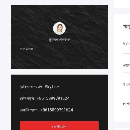
পণ্
মুহাম্মদ আশফাক
ধারণক
আমি জি-টে
ভাল মানের.
স্থিতিশী
ওজন
ই এম
ব্যক্তি যোগাযোগ :
Sky Lee
ফোন নম্বর :
+8615899791624
বিশে
হোয়াটসঅ্যাপ :
+8615899791624
যোগাযোগ