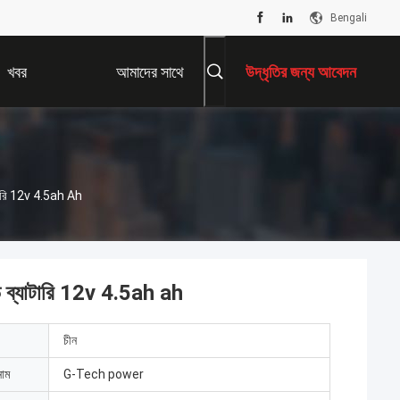
Bengali
খবর
আমাদের সাথে
উদ্ধৃতির জন্য আবেদন
যোগাযোগ করুন
্যাটারি 12v 4.5ah Ah
াসিড ব্যাটারি 12v 4.5ah ah
চীন
নাম
G-Tech power