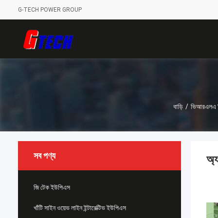
G-TECH POWER GROUP
বাড়ি
/
ভিআরএলএ নিয
সব পণ্য
অ্
জি টেক ইউপিএস
খাঁটি সাইন ওয়েভ লাইন ইন্টারেক্টিভ ইউপিএস