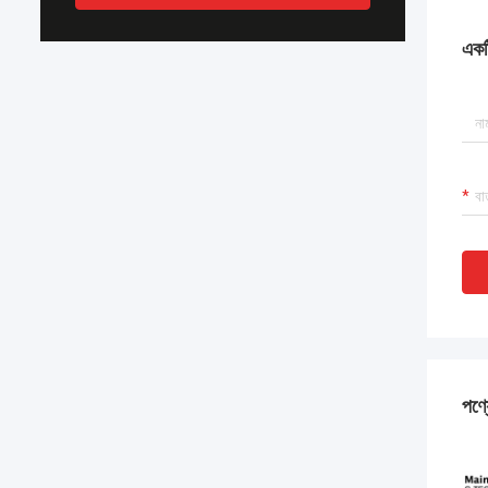
একটি
পণ্য