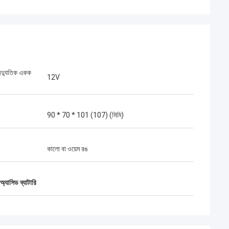
বৈদ্যুতিক একক
12V
90 * 70 * 101 (107) (মিমি)
কালো বা ওয়েম রঙ
অ্যাসিড ব্যাটারি