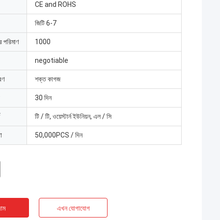
CE and ROHS
জিটি 6-7
ার পরিমাণ
1000
negotiable
রণ
শক্ত কাগজ
30 দিন
টি / টি, ওয়েস্টার্ন ইউনিয়ন, এল / সি
া
50,000PCS / দিন
াম
এখন যোগাযোগ