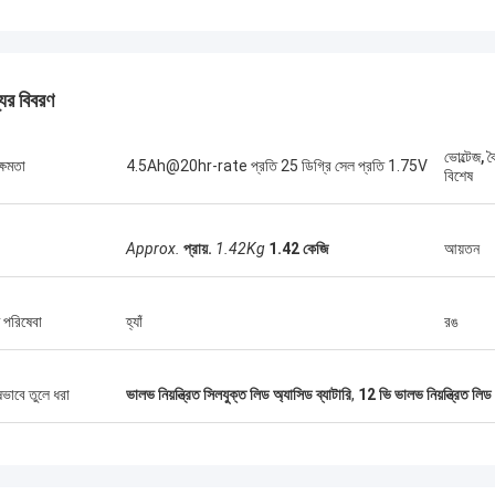
যের বিবরণ
স্টাম্যাটিস গ্রিস
ভোল্টেজ, 
্ষমতা
4.5Ah@20hr-rate প্রতি 25 ডিগ্রি সেল প্রতি 1.75V
ক পণ্যগুলির সাথে খুব সন্তুষ্ট, মানটি খুব ভাল এবং
বিশেষ
ল এবং ভাল পরিষেবা সহ, আমি এটির প্রশংসা করি!
Approx.
প্রায়.
1.42Kg
1.42 কেজি
আয়তন
 পরিষেবা
হ্যাঁ
রঙ
ষভাবে তুলে ধরা
ভালভ নিয়ন্ত্রিত সিলযুক্ত লিড অ্যাসিড ব্যাটারি
,
12 ভি ভালভ নিয়ন্ত্রিত লিড 