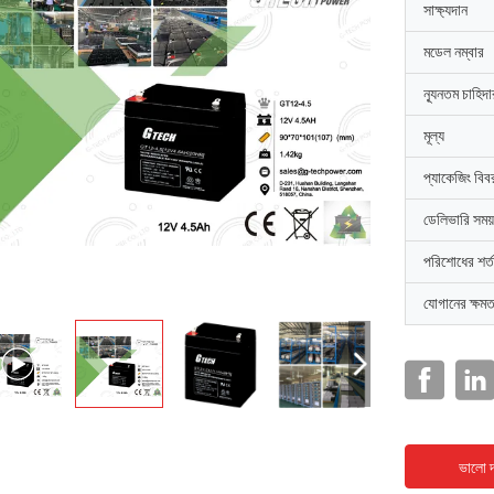
সাক্ষ্যদান
মডেল নম্বার
ন্যূনতম চাহিদ
মূল্য
প্যাকেজিং বিব
ডেলিভারি সময়
পরিশোধের শর্ত
যোগানের ক্ষমত
ভালো দ