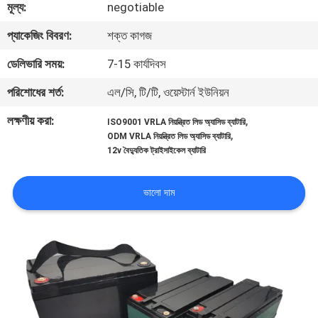
মূল্য:
negotiable
নিয়ন্ত্রণ
প্যাকেজিং বিবরণ:
শক্ত কাগজ
আমাদের
ডেলিভারি সময়:
7-15 কার্যদিবস
সাথে
পরিশোধের শর্ত:
এল/সি, টি/টি, ওয়েস্টার্ন ইউনিয়ন
যোগাযোগ
লক্ষণীয় করা:
,
ISO9001 VRLA নিয়ন্ত্রিত লিড অ্যাসিড ব্যাটারি
,
ODM VRLA নিয়ন্ত্রিত লিড অ্যাসিড ব্যাটারি
12v বৈদ্যুতিক ট্রাইসাইকেল ব্যাটারি
খবর
ভালো দাম
একটি
উদ্ধৃতি
অনুরোধ
করুন