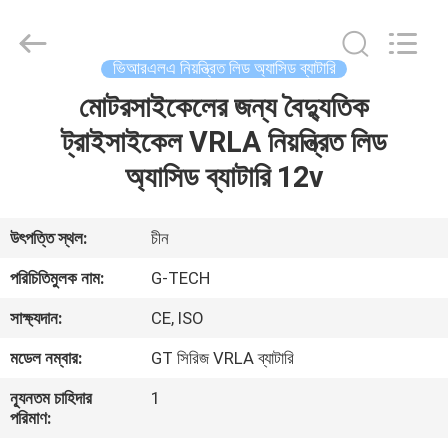
G-
TECH
POWER
GROUP.
All
ভিআরএলএ নিয়ন্ত্রিত লিড অ্যাসিড ব্যাটারি
Rights
Reserved.
মোটরসাইকেলের জন্য বৈদ্যুতিক
বাড়ি
ট্রাইসাইকেল VRLA নিয়ন্ত্রিত লিড
পণ্য
অ্যাসিড ব্যাটারি 12v
আমাদের
উৎপত্তি স্থল:
চীন
সম্বন্ধে
পরিচিতিমুলক নাম:
G-TECH
সাক্ষ্যদান:
CE, ISO
কারখানা
মডেল নম্বার:
GT সিরিজ VRLA ব্যাটারি
পরিদর্শন
ন্যূনতম চাহিদার
1
পরিমাণ:
গুণমান