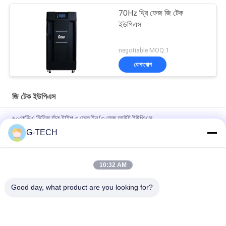
70Hz থ্রি ফেজ জি টেক
ইউপিএস
negotiable MOQ:1
যোগাযোগ
জি টেক ইউপিএস
৬০কেভিএ সিরিজ র্যাক টাইপ ৩ ফেজ ইন/৩ ফেজ আউট ইউপিএস
G-TECH
কম্প্যাক্ট ইন্ডাস্ট্রিয়াল ইউপিএস পাওয়ার সাপ্লাই মডুলার ডিজাইন এবং স্কেলযোগ্য ক্ষমতা
সহ কঠোর শিল্প পরিবেশের জন্য উপযুক্ত
10:32 AM
নমনীয় জি টেক ইউপিএস মাল্টি ভোল্টেজ ইনপুট পাওয়ার সাপ্লাই বিভিন্ন শিল্প মান এবং
কনফিগারেশন সমর্থন করে
Good day, what product are you looking for?
সব