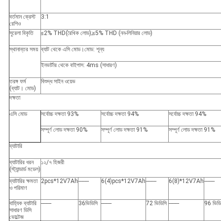
বর্তমান ক্রেস্ট
3:1
রেশিও
সুরেলা বিকৃতি
≤2% THD
(
রৈখিক লোড);≤5% THD (নন-লিনিয়ার লোড)
স্থানান্তর সময়
ব্যাট থেকে এসি মোড।মোড: শূন্য
ইনভার্টার থেকে বাইপাস: 4ms (সাধারণ)
তরঙ্গ ফর্ম
বিশুদ্ধ সাইন ওয়েভ
(ব্যাট। মোড)
দক্ষতা
এসি মোড
সর্বোচ্চ দক্ষতা 93%
সর্বোচ্চ দক্ষতা 94%
সর্বোচ্চ দক্ষতা 94%
সম্পূর্ণ লোড দক্ষতা 90%
সম্পূর্ণ লোড দক্ষতা 91%
সম্পূর্ণ লোড দক্ষতা 91%
ব্যাটারি
ব্যাটারির ধরন
১২/৭ হিজরী
(স্ট্যান্ডার্ড মডেল)
ব্যাটারির ক্ষমতা
2pcs*12V7Ah
-------
6(4)pcs*12V7Ah
-------
6(8)*12V7Ah
-------
ও পরিমাণ
বাহ্যিক ব্যাটারি
-------
36ভিডিসি
-------
72 ভিডিসি
-------
96 ভিডি
সাধারণ ডিসি
ভোল্টেজ