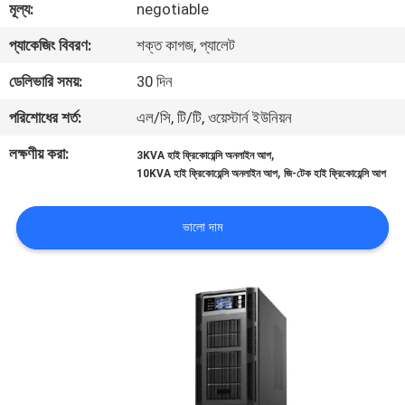
মূল্য:
negotiable
নিয়ন্ত্রণ
প্যাকেজিং বিবরণ:
শক্ত কাগজ, প্যালেট
আমাদের
ডেলিভারি সময়:
30 দিন
সাথে
পরিশোধের শর্ত:
এল/সি, টি/টি, ওয়েস্টার্ন ইউনিয়ন
যোগাযোগ
লক্ষণীয় করা:
,
3KVA হাই ফ্রিকোয়েন্সি অনলাইন আপ
,
10KVA হাই ফ্রিকোয়েন্সি অনলাইন আপ
জি-টেক হাই ফ্রিকোয়েন্সি আপ
খবর
ভালো দাম
একটি
উদ্ধৃতি
অনুরোধ
করুন