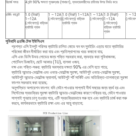
রিচার্জ সময়
4 ঘন্টা 90% ক্ষমতা পুনরুদ্ধার (সাধারণ), ব্যবহারকারীদের চাহিদার উপর নির্ভর করে
চার্জিং কারেন্ট
1.0 (ডিফল্ট)
1 ~ 12A
1.0 (ডিফল্ট) 1~12A
1 ~ 12A
1.0 (ডিফল্ট)
1 ~ 1
1~12A
(সেটযোগ্য)
(সেটযোগ্য) বাহ্যিক
(সেটযোগ্য)
1~12A
(সেটযোগ
(সেটযোগ্য) বাহ্যিক
ব্যাটারি প্যাক
(সেটযোগ্য)
ব্যাটারি প্যাক
বাহ্যিক ব্যাটারি
প্যাক
সুবিধাদি
o
চ
জি টেক ইউপিএস
প্রশস্ত এসি ইনপুট পরিসর ব্যাটারি চালিত মোডে ঘন ঘন স্যুইচিং এড়ায় যাতে ব্যাটারির
পরিষেবা জীবন দীর্ঘায়িত করা যায় এবং প্রতিস্থাপনের খরচ কমানো যায়;
এসি এবং ডিসি উভয় লোডের জন্য শক্তি সরবরাহ করা, ব্যবহার করা সুবিধাজনক;
পোর্টেবল ডিজাইন, ছোট আকার (1U), হালকা ওজন;
দক্ষ এবং শক্তি-সঞ্চয়: ব্যাটারি অবস্থায় দক্ষতা 90% এর বেশি হতে পারে;
ব্যাটারি আন্ডার-ভোল্টেজ এবং ওভার-ভোল্টেজ সুরক্ষা, আউটপুট ওভার-ভোল্টেজ সুরক্ষা,
আউটপুট আন্ডার-ভোল্টেজ অ্যালার্ম, আউটপুট শর্ট সার্কিট এবং অতিরিক্ত-তাপমাত্রা সুরক্ষা
ফাংশন সরবরাহ করা হয়েছে;
অনুপস্থিত অপারেশন ফাংশন: যদি মেইন পাওয়ার সাপ্লাই দীর্ঘ সময়ের জন্য ব্যর্থ হয় এবং
সিস্টেমের স্বয়ংক্রিয় সুরক্ষা ব্যাটারি আন্ডার-ভোল্টেজের কারণে সক্রিয় হয়, মেইন পাওয়ার
সাপ্লাই পুনরায় চালু হওয়ার পরে, এটি স্বয়ংক্রিয়ভাবে শুরু হবে এবং ব্যাটারি চার্জ করা শুরু
করবে, কার্যকরভাবে ব্যাটারি রক্ষা এবং এর আয়ু বাড়ানো;