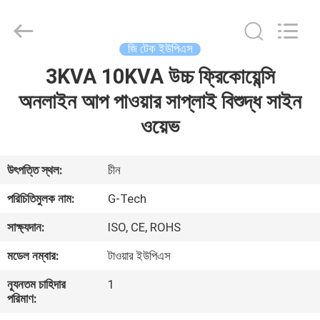
G-
TECH
POWER
GROUP.
All
জি টেক ইউপিএস
Rights
Reserved.
3KVA 10KVA উচ্চ ফ্রিকোয়েন্সি
বাড়ি
অনলাইন আপ পাওয়ার সাপ্লাই বিশুদ্ধ সাইন
পণ্য
ওয়েভ
আমাদের
উৎপত্তি স্থল:
চীন
সম্বন্ধে
পরিচিতিমুলক নাম:
G-Tech
সাক্ষ্যদান:
ISO, CE, ROHS
কারখানা
মডেল নম্বার:
টাওয়ার ইউপিএস
পরিদর্শন
ন্যূনতম চাহিদার
1
পরিমাণ:
গুণমান