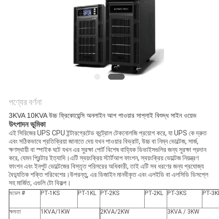
সাইট
ম্যাপ
গোপনীয়তা
নীতি
পণ্যের বর্ণনা
3KVA 10KVA উচ্চ ফ্রিকোয়েন্সি অনলাইন আপ পাওয়ার সাপ্লাই বিশুদ্ধ সাইন ওয়েভ
উৎপাদন ভূমিকা
এই সিরিজের UPS CPU ইন্টারগ্রেটেড কন্ট্রোল টেকনোলজি প্রয়োগ করে, যা UPS কে দ্রুত
এবং সঠিকভাবে প্রতিক্রিয়া জানাতে দেয় যখন পাওয়ার বিভ্রাট, উচ্চ বা নিম্ন ভোল্টেজ, সার্জ,
ক্ষণস্থায়ী বা স্পাইক ঘটে যখন এর সুরক্ষা পোর্ট বিশেষ বাহ্যিক ডিভাইসগুলির জন্য সুরক্ষা প্রদান
করে, যেমন প্রিন্টার ইত্যাদি।এটি স্বয়ংক্রিয় স্টার্টআপ ফাংশন, স্বয়ংক্রিয় ভোল্টেজ নিয়ন্ত্রণ
ফাংশন এবং ইনপুট ভোল্টেজের বিস্তৃত পরিসরের অধিকারী, তাই এটি সব ধরণের জন্য প্রযোজ্য
বৈদ্যুতিক শক্তি পরিবেশের।উপরন্তু, এর ডিজাইন মানবীকৃত এবং এলইডি বা এলসিডি ডিসপ্লে
সহ মার্জিত, এগুলি টো বিকল্প।
মডেল #
PT-1KS
PT-1KL
PT-2KS
PT-2KL
PT-3KS
PT-3K
ক্ষমতা
1KVA/1KW
2KVA/2KW
3KVA / 3KW