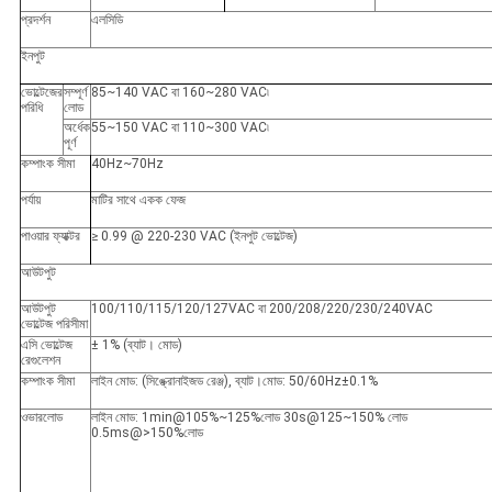
প্রদর্শন
এলসিডি
ইনপুট
ভোল্টেজের
সম্পূর্ণ
85~140 VAC বা 160~280 VAC৷
পরিধি
লোড
অর্ধেক
55~150 VAC বা 110~300 VAC৷
পূর্ণ
কম্পাংক সীমা
40Hz~70Hz
পর্যায়
মাটির সাথে একক ফেজ
পাওয়ার ফ্যাক্টর
≥ 0.99 @ 220-230 VAC (ইনপুট ভোল্টেজ)
আউটপুট
আউটপুট
100/110/115/120/127VAC বা 200/208/220/230/240VAC
ভোল্টেজ পরিসীমা
এসি ভোল্টেজ
± 1% (ব্যাট। মোড)
রেগুলেশন
কম্পাংক সীমা
লাইন মোড: (সিঙ্ক্রোনাইজড রেঞ্জ), ব্যাট।মোড: 50/60Hz±0.1%
ওভারলোড
লাইন মোড: 1min@105%~125%লোড 30s@125~150% লোড
0.5ms@>150%লোড