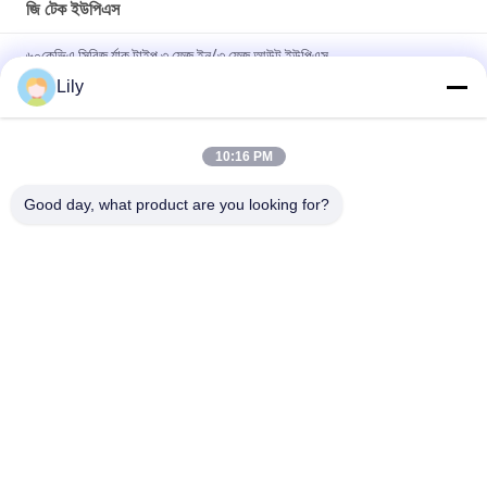
জি টেক ইউপিএস
৬০কেভিএ সিরিজ র্যাক টাইপ ৩ ফেজ ইন/৩ ফেজ আউট ইউপিএস
Lily
কম্প্যাক্ট ইন্ডাস্ট্রিয়াল ইউপিএস পাওয়ার সাপ্লাই মডুলার ডিজাইন এবং স্কেলযোগ্য ক্ষমতা
সহ কঠোর শিল্প পরিবেশের জন্য উপযুক্ত
10:16 PM
নমনীয় জি টেক ইউপিএস মাল্টি ভোল্টেজ ইনপুট পাওয়ার সাপ্লাই বিভিন্ন শিল্প মান এবং
কনফিগারেশন সমর্থন করে
Good day, what product are you looking for?
সব
খাঁটি সাইন ওয়েভ লাইন 
জি টেক ইউপিএস
ইন্টারেক্টিভ ইউপিএস
উচ্চ ফ্রিকোয়েন্সি অনলাইন 
পিডাব্লুএম ইউপিএস
ইউপিএস
নিম্ন ফ্রিকোয়েন্সি অনলাইন 
মডুলার অনলাইন ইউপিএস
ইউপিএস