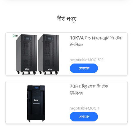
শীর্ষ পণ্য
10KVA উচ্চ ফ্রিকোয়েন্সি জি টেক
ইউপিএস
negotiable MOQ:500
যোগাযোগ
70Hz থ্রি ফেজ জি টেক
ইউপিএস
negotiable MOQ:1
যোগাযোগ