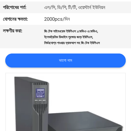
নিয়ন্ত্রণ
পরিশোধের শর্ত:
এল/সি, ডি/পি, টি/টি, ওয়েস্টার্ন ইউনিয়ন
যোগানের ক্ষমতা:
2000pcs/দিন
আমাদের
লক্ষণীয় করা:
,
জি টেক সাইনওয়েভ ইউপিএস ১কেভিএ-৫কেভিএ
সাথে
,
ইলেকট্রনিক ডিভাইস সুরক্ষার জন্য ইউপিএস
নির্ভরযোগ্য পাওয়ার ব্যাকআপ সহ জি টেক ইউপিএস
যোগাযোগ
ভালো দাম
খবর
একটি
উদ্ধৃতি
অনুরোধ
করুন