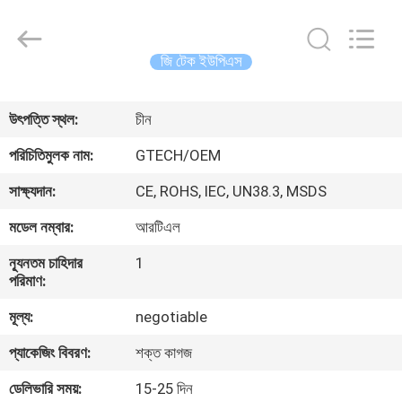
G-
TECH
POWER
GROUP.
All
জি টেক ইউপিএস
Rights
Reserved.
বাড়ি
উৎপত্তি স্থল:
চীন
পণ্য
পরিচিতিমুলক নাম:
GTECH/OEM
সাক্ষ্যদান:
CE, ROHS, IEC, UN38.3, MSDS
আমাদের
মডেল নম্বার:
আরটিএল
সম্বন্ধে
ন্যূনতম চাহিদার
1
পরিমাণ:
কারখানা
মূল্য:
negotiable
পরিদর্শন
প্যাকেজিং বিবরণ:
শক্ত কাগজ
গুণমান
ডেলিভারি সময়:
15-25 দিন