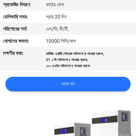
প্যাকেজিং বিবরণ:
কাঠের কেস
নিয়ন্ত্রণ
ডেলিভারি সময়:
প্রায় 20 দিন
আমাদের
পরিশোধের শর্ত:
এল/সি, টি/টি,
সাথে
যোগানের ক্ষমতা:
10000 পিসি/মাস
যোগাযোগ
লক্ষণীয় করা:
,
হাউজিং এনার্জি স্টোরেজ লাইফপো 4 পাওয়ার ব্যাংক
,
51.২ ভি লাইফপো ৪ পাওয়ার ব্যাংক
খবর
১০০ এএইচ লাইফপো ৪ পাওয়ার ব্যাংক
ভালো দাম
একটি
উদ্ধৃতি
অনুরোধ
করুন