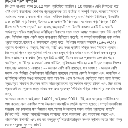
জি-টেক গ্রুপ সম্পর্কেঃ
জি-টেক পাওয়ার গ্রুপ 2012 সালে প্রতিষ্ঠিত হয়েছিল। 10 বছরেরও বেশি বিকাশের পরে
এটি একটি উচ্চমানের পেশাদার প্রস্তুতকারক হয়ে উঠেছে যা সম্পূর্ণ বিদ্যুৎ সরবরাহ সিস্টেম
সমাধানও সরবরাহ করতে পারে.আমরা সর্বাধিক নির্ভরযোগ্য এবং নিরাপদ ইউপিএস, ইনভার্টার
এবং ব্যাটারি পণ্য বিকাশ, উত্পাদন এবং অপারেটিং বিশেষজ্ঞ। আমাদের পণ্য বিশ্বের 100
টিরও বেশি দেশে রপ্তানি করা হয়েছে,অভ্যন্তরীণ ও বিদেশী বাজারে একটি উচ্চ খ্যাতি
অর্জননতুন শক্তি প্রযুক্তির অবিচ্ছিন্ন বিকাশের সাথে সাথে আমরা গুয়াংডং ল্যাং নিউ এনার্জি
কোং লিমিটেড নামে একটি নতুন কারখানায় বিনিয়োগ করেছি, যা সম্পূর্ণ স্বয়ংক্রিয় পণ্য লাইন
গ্রহণ করেছে,গবেষণা ও উন্নয়নকে কেন্দ্র করে, লিথিয়াম আয়রন ফসফেট (LiFePO4)
প্যাকিং উৎপাদন ও বিক্রয়, নিরাপদ, স্মার্ট এবং সহজ ব্যাটারি শক্তি সঞ্চয় সিস্টেম প্রদান।
নিরাপত্তা প্রথম ব্যবস্থাপনা দর্শনের মেনে চলুন,পণ্যের গুণমান এবং পরিবেশ রক্ষার কেন্দ্র
হিসাবেআমাদের কারখানা (ল্যাঙ্কে নিউ এনার্জি) চীনের গুয়াংডং প্রদেশের ডংগুয়ান শহরে
অবস্থিত, যা "বিশ্ব কারখানা" নামে পরিচিত, সুবিধাজনক পরিবহন এবং উন্নত সহায়ক শিল্পের
সাথে,যার আয়তন ১০এখানে ৫০০ জনেরও বেশি কর্মী রয়েছেন, যার মধ্যে ৫০ জনেরও বেশি
মধ্যম এবং সিনিয়র টেকনিক্যাল ইঞ্জিনিয়ার রয়েছেন।আমরা বেটারি উৎপাদন এবং আবাসিক ও
বাণিজ্যিক শক্তি সঞ্চয় সমাধানের জন্য অল-ইন-ওয়ান ইএসএস একত্রিত করার জন্য উন্নত
স্বয়ংক্রিয় মডিউল উৎপাদন লাইন আছেগ্রাহকদের ক্রমবর্ধমান শক্তি চাহিদা এবং উচ্চ মানের
প্রয়োজনীয়তা পূরণের জন্য আরও দক্ষ এবং ব্যয়বহুল লিথিয়াম শক্তি সঞ্চয় পণ্য সরবরাহ করার
জন্য,
আমাদের কারখানা আইএসও 14001, আইএসও 9001, সিই এবং অন্যান্য সার্টিফিকেশন
পাস করেছে এবং একাধিক পণ্য উদ্ভাবন ব্যবহারিক পেটেন্ট প্রাপ্ত হয়েছে। সম্পূর্ণ স্বয়ংক্রিয়
সরঞ্জাম এবং চমৎকার মান নিয়ন্ত্রণ সঙ্গে,আমরা উৎপাদনের সকল পর্যায়ে গ্রাহকের সন্তুষ্টি
নিশ্চিত করি. আমরা আন্তরিকভাবে আমাদের সাথে আলোচনা এবং আলোচনা করতে এবং
পারস্পরিক উপকারী এবং জয়-জয় বন্ধুত্বপূর্ণ সহযোগিতামূলক সম্পর্ক স্থাপন করতে সারা বিশ্ব
থেকে বন্ধুদের স্বাগত জানাই!