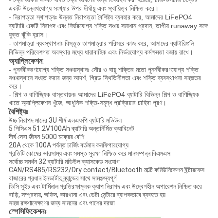
একটি উল্লেখযোগ্য সংখ্যার উপর দীর্ঘায়ু এবং স্থায়িত্ব নিশ্চিত করে।
- নিরাপত্তা স্থাপত্যঃ উন্নত নিরাপত্তা বৈশিষ্ট্য ব্যবহার করে, আমাদের LiFePO4
ব্যাটারি একটি নিরাপদ এবং নির্ভরযোগ্য শক্তি সঞ্চয় সমাধান প্রদান, তাপীয় runaway সঙ্গে
যুক্ত ঝুঁকি হ্রাস।
- তাপমাত্রা ব্যবস্থাপনাঃ বিস্তৃত তাপমাত্রার পরিসরে কাজ করে, আমাদের ব্যাটারিগুলি
বিভিন্ন পরিবেশগত অবস্থার মধ্যে ধারাবাহিক এবং নির্ভরযোগ্য কর্মক্ষমতা বজায় রাখে।
:
অ্যাপ্লিকেশন
- পুনর্নবীকরণযোগ্য শক্তি সঞ্চয়স্থানঃ সৌর ও বায়ু শক্তির মতো পুনর্নবীকরণযোগ্য শক্তি
সঞ্চয়স্থানে সংহত করার জন্য আদর্শ, গ্রিড স্থিতিশীলতা এবং শক্তি ব্যবস্থাপনা সহজতর
করে।
- শিল্প ও বাণিজ্যিক বাস্তবায়নঃ আমাদের LiFePO4 ব্যাটারি বিভিন্ন শিল্প ও বাণিজ্যিক
খাতে অ্যাপ্লিকেশন খুঁজে, আধুনিক শক্তি-সমৃদ্ধ প্রক্রিয়ার চাহিদা পূরণ।
বৈশিষ্ট্যঃ
উচ্চ নিরাপদ মানের 3U শীর্ষ এলএফপি ব্যাটারি মডিউল
5 পিসিএস 51.2V100Ah ব্যাটারি অন্তর্নির্মিত ক্যাবিনেট
দীর্ঘ সেবা জীবন 5000 চক্রের বেশি
20A থেকে 100A পর্যন্ত চার্জিং বর্তমান কনফিগারযোগ্য
প্রতিটি কোষের ভারসাম্য এবং সমস্ত সুরক্ষা নিশ্চিত করে মানসম্পন্ন বিএমএস
সর্বোচ্চ সমর্থন 32 ব্যাটারি মডিউল ক্যাসকেড সংযোগ
CAN/RS485/RS232/Dry contact/Bluetooth মাল্টি কমিউনিকেশন ইন্টারফেস
বাজারের প্রধান ইনভার্টার ব্র্যান্ডের সাথে সামঞ্জস্যপূর্ণ
ডিসি সুইচ এবং টার্মিনাল প্রতিরক্ষামূলক ক্যাপ নিরাপদ এবং উদ্বেগহীন অপারেশন নিশ্চিত করে
বাড়ি, সম্প্রদায়, অফিস, কারখানা এবং ডেটা সেন্টারে ব্যাপকভাবে ব্যবহৃত হয়
সহজ রক্ষণাবেক্ষণের জন্য সামনের এবং পাশের দরজা
স্পেসিফিকেশনঃ