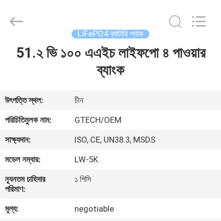
G-
TECH
POWER
GROUP.
All
LiFePO4 ব্যাটারি প্যাক
Rights
Reserved.
51.২ ভি ১০০ এএইচ লাইফপো ৪ পাওয়ার
বাড়ি
ব্যাংক
পণ্য
উৎপত্তি স্থল:
চীন
আমাদের
পরিচিতিমুলক নাম:
GTECH/OEM
সম্বন্ধে
সাক্ষ্যদান:
ISO, CE, UN38.3, MSDS
মডেল নম্বার:
LW-5K
কারখানা
ন্যূনতম চাহিদার
১ পিসি
পরিদর্শন
পরিমাণ:
মূল্য:
negotiable
গুণমান