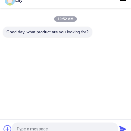
Lily
G TECH 72V 30Ah LiFePO4 ব্যাটারি বৈদ্যুতিক সাইকেল এবং
ট্রাইসাইকেল জন্য 6000 চক্র জীবন সঙ্গে
10:52 AM
G TECH 76.8V 100Ah LiFePO4 ব্যাটারি বৈদ্যুতিক সাইকেল এবং
ত্রিচাকার জন্য 6000 চক্র জীবন সঙ্গে
Good day, what product are you looking for?
সব
খাঁটি সাইন ওয়েভ লাইন 
জি টেক ইউপিএস
ইন্টারেক্টিভ ইউপিএস
উচ্চ ফ্রিকোয়েন্সি অনলাইন 
পিডাব্লুএম ইউপিএস
ইউপিএস
নিম্ন ফ্রিকোয়েন্সি অনলাইন 
মডুলার অনলাইন ইউপিএস
ইউপিএস
পাওয়ার ইনভার্টার হোম ডিপো
মিনি ডিসি ইউপিএস
উদ্ধৃতির জন্য আবেদন