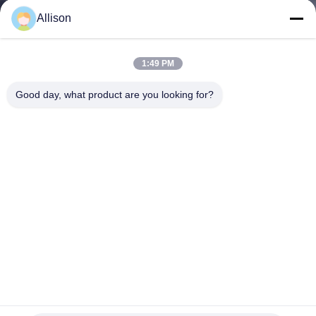
নিয়ন্ত্রণ
Allison
আমাদের
1:49 PM
সাথে
Good day, what product are you looking for?
যোগাযোগ
খবর
একটি
উদ্ধৃতি
অনুরোধ
করুন
নিরবচ্ছিন্ন বিদ্যুৎ সরবরাহ 1KVA 2KVA 3KVA 6KVA 10KVA উচ্চ
ফ্রিকোয়েন্সি অনলাইন ইউপিএস