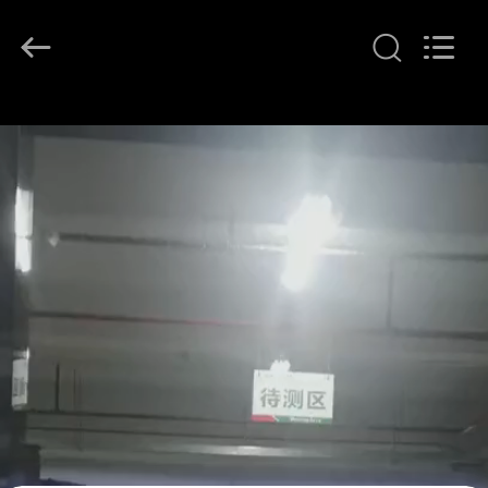
G-
TECH
POWER
GROUP.
All
Rights
Reserved.
বাড়ি
পণ্য
আমাদের
সম্বন্ধে
কারখানা
পরিদর্শন
গুণমান