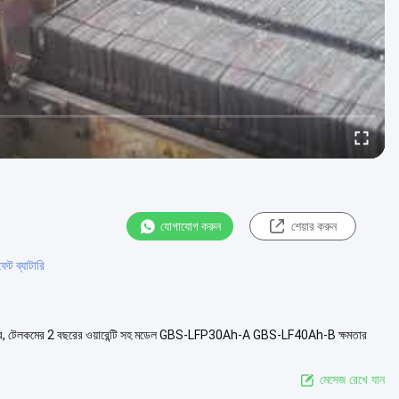
যোগাযোগ করুন
শেয়ার করুন
েট ব্যাটারি
লার, টেলকমের 2 বছরের ওয়ারেন্টি সহ মডেল GBS-LFP30Ah-A GBS-LF40Ah-B ক্ষমতার
মেসেজ রেখে যান