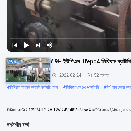
3000 বার চক্র 12.8V 9H ইউপিএস lifepo4 লিথিয়াম ব্যাটারি
LiFePO4 ব্যাটারি প্যাক
2022-02-24
52 মতামত
#
লিথিয়াম আয়রন ফসফেট ব্যাটারি প্যাক
#
লিথিয়াম ফে po4 ব্যাটারি
#
লিথিয়াম ফেরো ফসফ
লিথিয়াম ব্যাটারি 12V7AH 3.2V 12V 24V 48V lifepo4 ব্যাটারি প্যাক ইউপিএস, সো
বিপরিতে 30 এএইচ 40 আ নামমাত্র ভোল্টেজ 3.2V 3.2V অভ...
আরো দেখুন
দর্শনার্থীর বার্তা