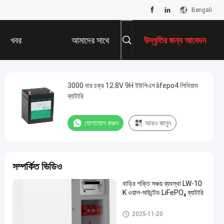
Bengali
খবর
আমাদের সাথে
উদ্ধৃতির জন্য আবেদন
যোগাযোগ করুন
3000 বার চক্র 12.8V 9H ইউপিএস lifepo4 লিথিয়াম
ব্যাটারি
যোগাযোগ করুন
আরও জানুন
সম্পর্কিত ভিডিও
বাড়ির শক্তি সঞ্চয় ব্যবস্থা LW-10
K ওয়াল-মাউন্টেড LiFePO₄ ব্যাটারি
LiFePO4 ব্যাটারি প্যাক
2025-11-20