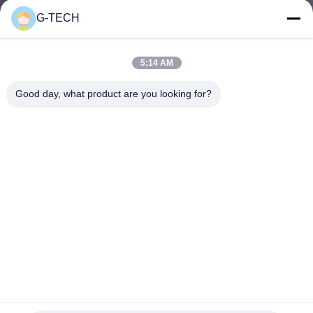
নিয়ন্ত্রণ
G-TECH
আমাদের
5:14 AM
সাথে
Good day, what product are you looking for?
যোগাযোগ
খবর
একটি
উদ্ধৃতি
অনুরোধ
করুন
আরএস 232 থ্রি ফেজ 300 কেভিএ আইজিবিটি ডিএসপি ডাবল রূপান্তর ইউপিএস