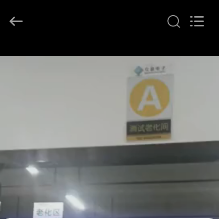
G-
TECH
POWER
GROUP.
All
Rights
Reserved.
বাড়ি
পণ্য
আমাদের
সম্বন্ধে
কারখানা
পরিদর্শন
গুণমান