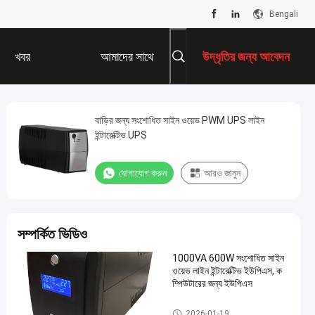
Bengali
খবর
আমাদের সাথে
উদ্ধৃতির জন্য আবেদন
যোগাযোগ করুন
বাড়ির জন্য সংশোধিত সাইন ওয়েভ PWM UPS লাইন
ইন্টারেক্টিভ UPS
যোগাযোগ করুন
আরও জানুন
সম্পর্কিত ভিডিও
1000VA 600W সংশোধিত সাইন
ওয়েভ লাইন ইন্টারেক্টিভ ইউপিএস, ক
ম্পিউটারের জন্য ইউপিএস
পিডাব্লুএম ইউপিএস
2026-01-19