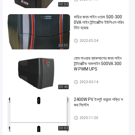
00:03
বাড়ির জন্য সাইন ওয়েভ 500-300
0VA লাইন ইন্টারেক্টিভ ইউপিএস পরিব
র্তিত হয়েছে
পিডাব্লুএম ইউপিএস
2022-02-24
00:11
হোম পাওয়ার ব্যাকআপের জন্য লাইন
ইন্টারেক্টিভ অফলাইন 500VA 300
W PWM UPS
পিডাব্লুএম ইউপিএস
2023-03-14
00:46
2400W PV ইনপুট বারান্দা শক্তি স
ঞ্চয় সিস্টেম
জি টেক ইউপিএস
2025-11-20
00:03