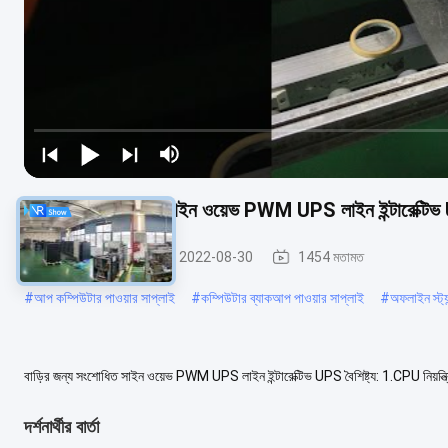
বাড়ির জন্য সংশোধিত সাইন ওয়েভ PWM UPS লাইন ইন্টারেক্টি
পিডাব্লুএম ইউপিএস
2022-08-30
1454 মতামত
#
আপ কম্পিউটার পাওয়ার সাপ্লাই
#
কম্পিউটার ব্যাকআপ পাওয়ার সাপ্লাই
#
অফলাইন স্ট্
বাড়ির জন্য সংশোধিত সাইন ওয়েভ PWM UPS লাইন ইন্টারেক্টিভ UPS বৈশিষ্ট্য: 1.CPU নিয়ন্ত্রি
চার্জিং) 5. ব্যাটারি...
আরো দেখুন
দর্শনার্থীর বার্তা