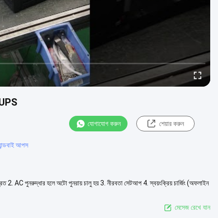
ভ UPS
যোগাযোগ করুন
শেয়ার করুন
যান্ডবাই আপস
ত 2. AC পুনরুদ্ধার হলে অটো পুনরায় চালু হয় 3. নীরবতা সেটআপ 4. স্বয়ংক্রিয় চার্জিং (অফলাইন
মেসেজ রেখে যান