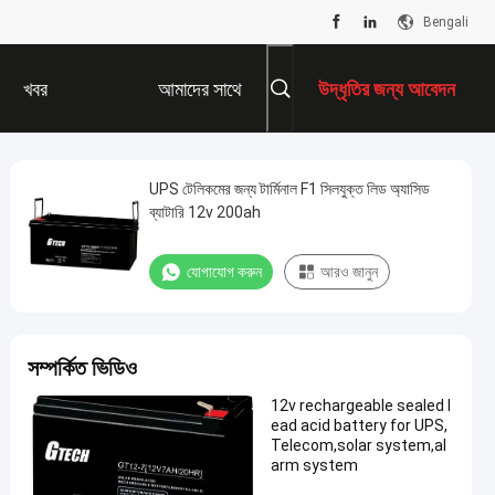
Bengali
খবর
আমাদের সাথে
উদ্ধৃতির জন্য আবেদন
যোগাযোগ করুন
UPS টেলিকমের জন্য টার্মিনাল F1 সিলযুক্ত লিড অ্যাসিড
ব্যাটারি 12v 200ah
যোগাযোগ করুন
আরও জানুন
সম্পর্কিত ভিডিও
12v rechargeable sealed l
ead acid battery for UPS,
Telecom,solar system,al
arm system