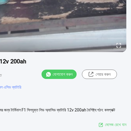
ারি 12v 200ah
যোগাযোগ করুন
শেয়ার করুন
ত
সিল এসিড ব্যাটারি
্য টার্মিনাল F1 সিলযুক্ত লিড অ্যাসিড ব্যাটারি 12v 200ah বৈশিষ্ট্য:গঠন: কমপ্যাক্ট
মেসেজ রেখে যান