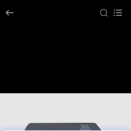
G-
TECH
POWER
GROUP.
All
Rights
Reserved.
বাড়ি
পণ্য
আমাদের
সম্বন্ধে
কারখানা
পরিদর্শন
গুণমান