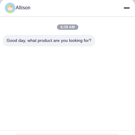
নিয়ন্ত্রণ
Allison
আমাদের
6:39 AM
সাথে
Good day, what product are you looking for?
যোগাযোগ
খবর
একটি
উদ্ধৃতি
অনুরোধ
করুন
রাউটারের জন্য লিথিয়াম ব্যাটারি সহ মিনি ডিসি ইউপিএস 18W 30W