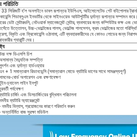
য পরিচিতি
ি 33 সিরিজটি হ'ল অনলাইনে ডাবল রূপান্তর ইউপিএস, আইসোলেটেড গেট বাইপোলার ট্রানজ
কোয়েন্সি পিডাব্লুএম ইনভার্টার থেকে সাইনওয়েভ আউটপুটটির দুর্দান্ত রূপান্তর সম্পাদন করে
ের ডেটা সেন্টারগুলি, নেটওয়ার্ক ম্যানেজমেন্ট সেন্টার, ব্যবসায়ের জন্য কম্পিউটার কক্ষ এবং ভ
ঁতসেঁতে উত্তোলন, উচ্চ-ভোল্টেজের পালস, ভোল্টেজ পালসেশন, ক্রম ভোল্টেজের মতো পরিস্থ
ুরেলা, বিকৃতি এবং ফ্রিকোয়েন্সি ওঠানামা, এটি ব্যবহারকারীদের যে কোনও লোডের জন্য নিরাপদ
াহকারীর গ্যারান্টি দেয়।
্ট্য
চ্চ দক্ষ ডিএসপি চিপ
সামান্য বৈদ্যুতিক সম্পত্তি
দর্শন এবং দুর্দান্ত হার্ডওয়্যার
ন + 1 সমান্তরাল রিডানডেন্সি (সমান্তরাল মোডে ব্যাটারি ভাগের সাথে সামঞ্জস্যপূর্ণ)
ামনের-বোর্ড অপারেশন এবং রক্ষণাবেক্ষণ
ুইন-চ্যানেল লাইন ইনপুট
রবর্তী পর্যবেক্ষণ
্যাটারি চার্জিং এবং ডিসচার্জিংয়ের বুদ্ধিমান পরিচালনা
নীয় ব্যাটারি অ্যারেঞ্জমেন্ট
নমনীয় বিন্যাস, প্রয়োজনের কারণে পরিবর্তন করুন
অন্তর্নির্মিত বাজ সুরক্ষা মডিউল