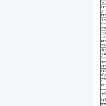
ফ্রিক
তরঙ্গ
সুরেল
ঝুঁটি 
পাওয়
ওভার
ভোল্ট
ওভার
con
ব্যাট
আদর্
পরিম
ভোল্
বিশে
সাধার
ব্যাট
ব্যাটা
শুদ্ধি
সুরক্ষ
হার্ডও
পার্শ
জরুরী
নিপীড