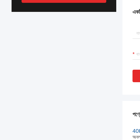
একটি
পণ্য
40K
অনলা