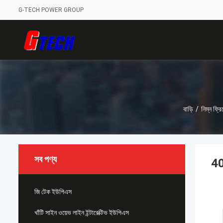
G-TECH POWER GROUP
বাড়ি
/
নিম্ন ফ্র
সব পণ্য
40
জি টেক ইউপিএস
খাঁটি সাইন ওয়েভ লাইন ইন্টারেক্টিভ ইউপিএস