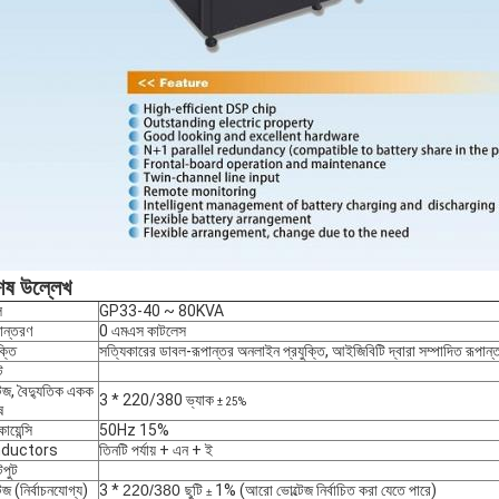
েষ উল্লেখ
ল
GP33-40 ~ 80KVA
নান্তরণ
0 এমএস কাটলেস
ক্তি
সত্যিকারের ডাবল-রূপান্তর অনলাইন প্রযুক্তি, আইজিবিটি দ্বারা সম্পাদিত রূপান্
ট
টেজ, বৈদ্যুতিক একক
3 * 220/380 ভ্যাক
± 25%
ষ
োয়েন্সি
50Hz 15%
ductors
তিনটি পর্যায় + এন + ই
পুট
েজ (নির্বাচনযোগ্য)
3 *
220/380 ছুটি
1% (আরো ভোল্টেজ নির্বাচিত করা যেতে পারে)
±