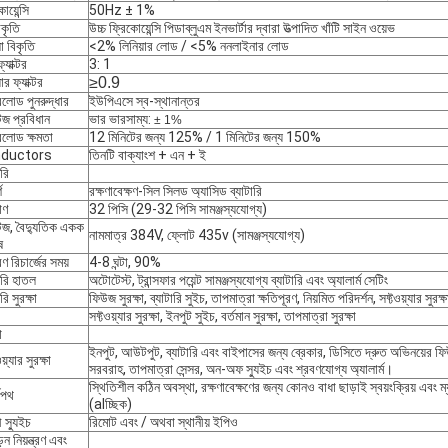
োয়েন্সি
50Hz ± 1%
াকৃতি
উচ্চ ফ্রিকোয়েন্সি পিডাব্লুএম ইনভার্টার দ্বারা উত্পাদিত খাঁটি সাইন ওয়েভ
া বিকৃতি
<2% লিনিয়ার লোড / <5% ননলাইনার লোড
ফ্যাক্টর
3: 1
ার ফ্যাক্টর
≥0.9
লোড পুনরুদ্ধার
ইউপিএসে স্ব-স্থানান্তর
েজ প্রবিধান
ভার ভারসাম্য:
± 1%
লোড ক্ষমতা
12 মিনিটের জন্য 125% / 1 মিনিটের জন্য 150%
ductors
তিনটি বাক্যাংশ + এন + ই
ারি
শ
রক্ষণাবেক্ষণ-সিল সিলড অ্যাসিড ব্যাটারি
াণ
32 পিসি (29-32 পিসি সামঞ্জস্যযোগ্য)
টেজ, বৈদ্যুতিক একক
নামমাত্র 384V, ফ্লোট 435v (সামঞ্জস্যযোগ্য)
ষ
ণ রিচার্জের সময়
4-8 ঘন্টা, 90%
ারি হাতল
অটোটেস্ট, ট্রান্সফার পয়েন্ট সামঞ্জস্যযোগ্য ব্যাটারি এবং অ্যালার্ম সেটিং
রি সুরক্ষা
ফিউজ সুরক্ষা, ব্যাটারি সুইচ, তাপমাত্রা ক্ষতিপূরণ, নিয়মিত পরিদর্শন, সফ্টওয়্যার সুরক
সফ্টওয়্যার সুরক্ষা, ইনপুট সুইচ, বর্তমান সুরক্ষা, তাপমাত্রা সুরক্ষা
া
ইনপুট, আউটপুট, ব্যাটারি এবং বাইপাসের জন্য ব্রেকার, ডিসিতে দ্রুত অভিনয়ের ফি
য়্যার সুরক্ষা
সরবরাহ, তাপমাত্রা সেন্সর, অন-অফ স্যুইচ এবং শ্রবণযোগ্য অ্যালার্ম।
স্থিতিশীল কঠিন অবস্থা, রক্ষণাবেক্ষণের জন্য কোনও বাধা ছাড়াই স্বয়ংক্রিয় এবং 
্বপথ
(alচ্ছিক)
 স্যুইচ
রিমোট এবং / অথবা স্থানীয় ইপিও
়ন নিয়ন্ত্রণ এবং