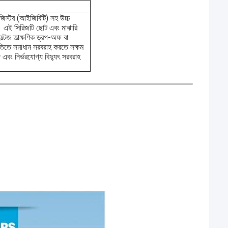
িস্টর (আইজিবিটি) সহ উচ্চ
।
এই সিরিজটি ছোট এবং মাঝারি
োল্টেজ তাত্ক্ষণিক ড্রপ-অফ বা
িতিতে সমাধান সরবরাহ করতে সক্ষম
 এবং নির্ভরযোগ্য বিদ্যুৎ সরবরাহ