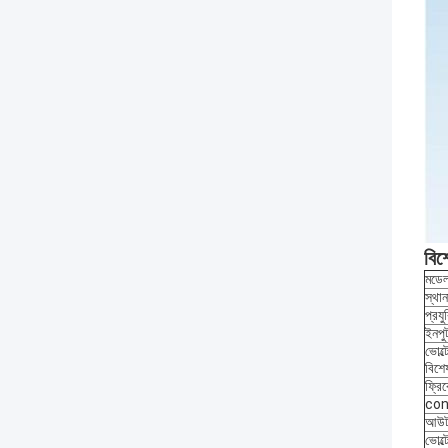
বিশ
মডে
স্থা
প্রযু
ইনপু
ভোল্
বিশে
ফ্রিক
con
আউট
ভোল্ট