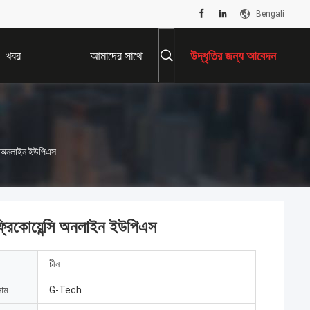
Bengali
খবর
আমাদের সাথে
উদ্ধৃতির জন্য আবেদন
যোগাযোগ করুন
সি অনলাইন ইউপিএস
িকোয়েন্সি অনলাইন ইউপিএস
চীন
নাম
G-Tech