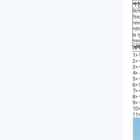
পণ্
জিপ
ফ্রি
আকার
স্যা
is স
সরবর
বৈশিষ
1> উ
2> অ
3> সু
4> এ
5> স
6> ট
7> দূ
8> ব
9> নম
10> 
11> 