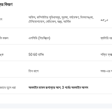
যের বিবরণ
অফিস, কম্পিউটার সুবিধাসমূহ, সুরক্ষা, পর্যবেক্ষণ, বিপদাশঙ্কা,
োগ
درجه
টেলিযোগাযোগ, মেডিকেল, যন্ত্র, আর্থিক
স্টাম্যাটিস গ্রিস
্শন করুন
এলসিডি (টাচস্ক্রিন)
ব্যাটারি ধ
ক পণ্যগুলির সাথে খুব সন্তুষ্ট, মানটি খুব ভাল এবং
ল এবং ভাল পরিষেবা সহ, আমি এটির প্রশংসা করি!
ঙ্ক
50 60 হার্টজ
শক্তি ফ্যা
তিন ধাপে
সময়-এর স
ষভাবে তুলে ধরা
অনলাইন ডাবল রূপান্তর আপ
,
3 পর্বের অনলাইন আপস