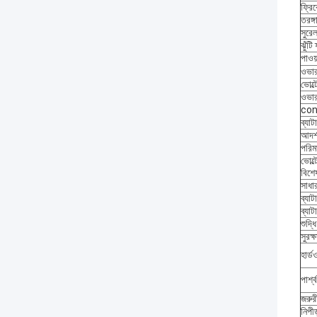
ফ্রিক
তরঙ্গ
সুরেল
ঝুঁটি 
পাওয়
ওভার
ভোল্ট
ওভার
con
ব্যাট
আদর্
পরিম
ভোল্
বিশে
সাধার
ব্যাট
ব্যাটা
শুদ্ধি
সুরক্ষ
হার্ডও
পার্শ
জরুরী
নিপীড