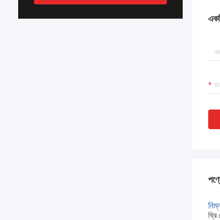
একটি
পণ্য
নিম্
থ্র