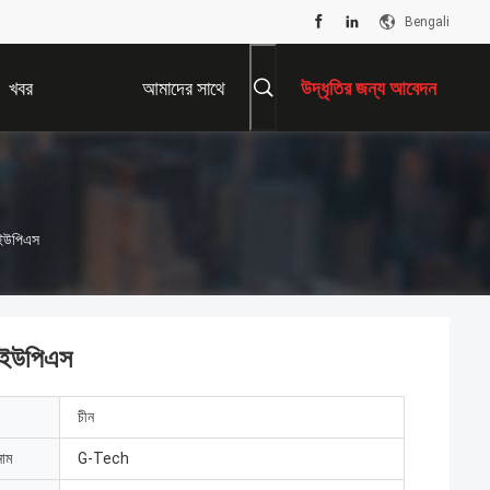
Bengali
খবর
আমাদের সাথে
উদ্ধৃতির জন্য আবেদন
যোগাযোগ করুন
ন ইউপিএস
ন ইউপিএস
চীন
নাম
G-Tech