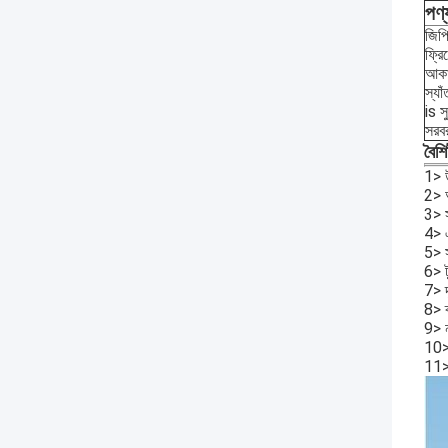
পণ্
জিপ
ফ্রি
আকার
স্যা
is স
সরবর
বৈশিষ
1> উ
2> অ
3> সু
4> এ
5> স
6> ট
7> দূ
8> ব
9> নম
10> 
11> 