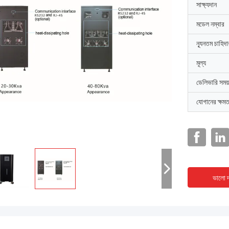
সাক্ষ্যদান
মডেল নম্বার
ন্যূনতম চাহিদ
মূল্য
ডেলিভারি সময়
যোগানের ক্ষমত
ভালো দ