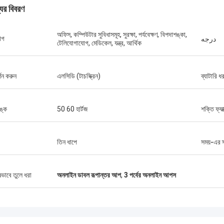
যের বিবরণ
অফিস, কম্পিউটার সুবিধাসমূহ, সুরক্ষা, পর্যবেক্ষণ, বিপদাশঙ্কা,
োগ
درجه
টেলিযোগাযোগ, মেডিকেল, যন্ত্র, আর্থিক
স্টাম্যাটিস গ্রিস
্শন করুন
এলসিডি (টাচস্ক্রিন)
ব্যাটারি ধ
ক পণ্যগুলির সাথে খুব সন্তুষ্ট, মানটি খুব ভাল এবং
ল এবং ভাল পরিষেবা সহ, আমি এটির প্রশংসা করি!
ঙ্ক
50 60 হার্টজ
শক্তি ফ্যা
তিন ধাপে
সময়-এর স
ষভাবে তুলে ধরা
অনলাইন ডাবল রূপান্তর আপ
,
3 পর্বের অনলাইন আপস