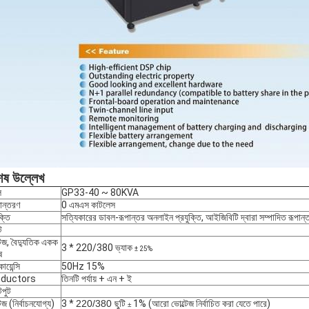
েষ উল্লেখ
ল
GP33-40 ~ 80KVA
নান্তরণ
0 এমএস কাটলেস
ক্তি
সত্যিকারের ডাবল-রূপান্তর অনলাইন প্রযুক্তি, আইজিবিটি দ্বারা সম্পাদিত রূপান্
ট
টেজ, বৈদ্যুতিক একক
3 * 220/380 ভ্যাক
± 25%
ষ
োয়েন্সি
50Hz 15%
ductors
তিনটি পর্যায় + এন + ই
পুট
েজ (নির্বাচনযোগ্য)
3 *
220/380 ছুটি
1% (আরো ভোল্টেজ নির্বাচিত করা যেতে পারে)
±