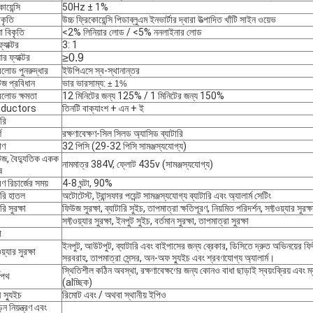
োয়েন্সি
50Hz ± 1%
াকৃতি
উচ্চ ফ্রিকোয়েন্সি পিডাব্লুএম ইনভার্টার দ্বারা উত্পাদিত খাঁটি সাইন ওয়েভ
া বিকৃতি
<2% লিনিয়ার লোড / <5% ননলাইনার লোড
ফ্যাক্টর
3: 1
ার ফ্যাক্টর
≥0.9
লোড পুনরুদ্ধার
ইউপিএসে স্ব-স্থানান্তর
েজ প্রবিধান
ভার ভারসাম্য:
± 1%
লোড ক্ষমতা
12 মিনিটের জন্য 125% / 1 মিনিটের জন্য 150%
ductors
তিনটি বাক্যাংশ + এন + ই
ারি
শ
রক্ষণাবেক্ষণ-সিল সিলড অ্যাসিড ব্যাটারি
াণ
32 পিসি (29-32 পিসি সামঞ্জস্যযোগ্য)
টেজ, বৈদ্যুতিক একক
নামমাত্র 384V, ফ্লোট 435v (সামঞ্জস্যযোগ্য)
ষ
ণ রিচার্জের সময়
4-8 ঘন্টা, 90%
ারি হাতল
অটোটেস্ট, ট্রান্সফার পয়েন্ট সামঞ্জস্যযোগ্য ব্যাটারি এবং অ্যালার্ম সেটিং
রি সুরক্ষা
ফিউজ সুরক্ষা, ব্যাটারি সুইচ, তাপমাত্রা ক্ষতিপূরণ, নিয়মিত পরিদর্শন, সফ্টওয়্যার সুরক
সফ্টওয়্যার সুরক্ষা, ইনপুট সুইচ, বর্তমান সুরক্ষা, তাপমাত্রা সুরক্ষা
া
ইনপুট, আউটপুট, ব্যাটারি এবং বাইপাসের জন্য ব্রেকার, ডিসিতে দ্রুত অভিনয়ের ফি
য়্যার সুরক্ষা
সরবরাহ, তাপমাত্রা সেন্সর, অন-অফ স্যুইচ এবং শ্রবণযোগ্য অ্যালার্ম।
স্থিতিশীল কঠিন অবস্থা, রক্ষণাবেক্ষণের জন্য কোনও বাধা ছাড়াই স্বয়ংক্রিয় এবং 
্বপথ
(alচ্ছিক)
 স্যুইচ
রিমোট এবং / অথবা স্থানীয় ইপিও
়ন নিয়ন্ত্রণ এবং