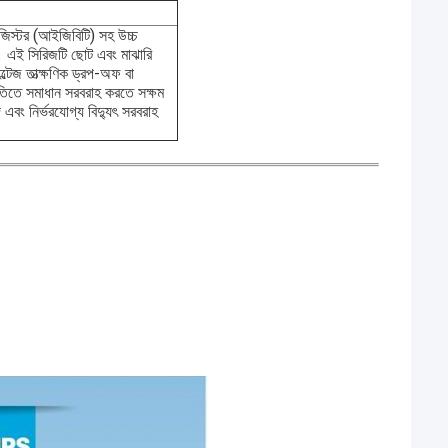
িস্টর (আইজিবিটি) সহ উচ্চ
।
এই সিরিজটি ছোট এবং মাঝারি
োল্টেজ তাত্ক্ষণিক ড্রপ-অফ বা
িতিতে সমাধান সরবরাহ করতে সক্ষম
 এবং নির্ভরযোগ্য বিদ্যুৎ সরবরাহ