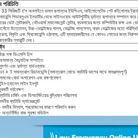
য পরিচিতি
ি 33 সিরিজটি হ'ল অনলাইনে ডাবল রূপান্তর ইউপিএস, আইসোলেটেড গেট বাইপোলার ট্রানজ
কোয়েন্সি পিডাব্লুএম ইনভার্টার থেকে সাইনওয়েভ আউটপুটটির দুর্দান্ত রূপান্তর সম্পাদন করে
ের ডেটা সেন্টারগুলি, নেটওয়ার্ক ম্যানেজমেন্ট সেন্টার, ব্যবসায়ের জন্য কম্পিউটার কক্ষ এবং ভ
ঁতসেঁতে উত্তোলন, উচ্চ-ভোল্টেজের পালস, ভোল্টেজ পালসেশন, ক্রম ভোল্টেজের মতো পরিস্থ
ুরেলা, বিকৃতি এবং ফ্রিকোয়েন্সি ওঠানামা, এটি ব্যবহারকারীদের যে কোনও লোডের জন্য নিরাপদ
াহকারীর গ্যারান্টি দেয়।
্ট্য
চ্চ দক্ষ ডিএসপি চিপ
সামান্য বৈদ্যুতিক সম্পত্তি
দর্শন এবং দুর্দান্ত হার্ডওয়্যার
ন + 1 সমান্তরাল রিডানডেন্সি (সমান্তরাল মোডে ব্যাটারি ভাগের সাথে সামঞ্জস্যপূর্ণ)
ামনের-বোর্ড অপারেশন এবং রক্ষণাবেক্ষণ
ুইন-চ্যানেল লাইন ইনপুট
রবর্তী পর্যবেক্ষণ
্যাটারি চার্জিং এবং ডিসচার্জিংয়ের বুদ্ধিমান পরিচালনা
নীয় ব্যাটারি অ্যারেঞ্জমেন্ট
নমনীয় বিন্যাস, প্রয়োজনের কারণে পরিবর্তন করুন
অন্তর্নির্মিত বাজ সুরক্ষা মডিউল