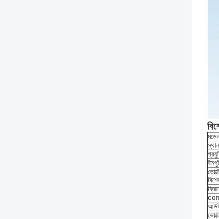
বিশ
মডে
স্থা
প্রযু
ইনপু
ভোল্
বিশে
ফ্রিক
con
আউট
ভোল্ট