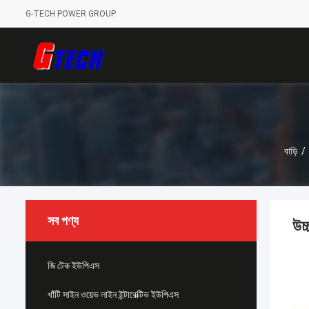
G-TECH POWER GROUP
বাড়ি
/
সব পণ্য
উচ
জি টেক ইউপিএস
খাঁটি সাইন ওয়েভ লাইন ইন্টারেক্টিভ ইউপিএস