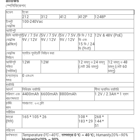
allows
স্পেসিফিকেশন:
মডেল
ইকো
212
312
412
412P
1248P
ইনপুট
100-240Vac
ভোল্টেজ
আউটপুট
ডিসি আউটপুট
5V / 7.5V /
5V / 7.5V /
5V / 7.5V /
9 ভি / 12
12V & 48V (PoE)
ভোল্টেজ
9V / 12V
9V / 12V
9V / 12V
ভি এবং
(alচ্ছিক)
15 ভি / 24
ভি (পিওই)
ভোল্টেজ
স্লাইড স্যুইচটি নির্বাচন করা
নির্বাচন
আউটপুট
12W
12W
12 ডাব্লু ও 24 ডাব্লু
12 ডাব্লু ও 48
শক্তি
(মোট 36 ডাব্লু)
ডাব্লু (মোট 60
(সর্বাধিক)
ডাব্লু)
হস্তান্তর
0 এমএস
সময়
ব্যাটারি
আদর্শ
লিথিয়াম ব্যাটারি
সীসা অ্যাসিড ব্যাটারি
পরিমাণ এবং
4400mAh
6600mAh
8800mAh
1.2V / 2.3AH * 1 ব্যাগ
ধারণক্ষমতা
চার্জিং
সাধারণত: ২-৩ ঘন্টা
কাল
শারীরিক
মাত্রা
165 * 105 * 26
108 *
268 *
(মিমি)
183 * 29
144 *
51
পরিবেশ
কর্মক্ষমতা
Temperature 0℃~40℃ ;
তাপমাত্রা 0 ℃ ~ 40 ℃;
Humanity20%~90%
Humanity20% ~ 90%