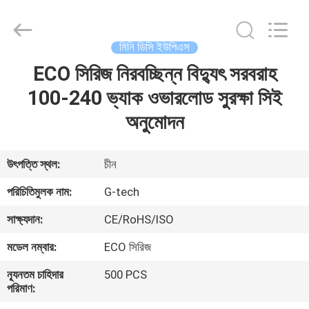
G-
TECH
POWER
GROUP.
All
মিনি ডিসি ইউপিএস
Rights
Reserved.
ECO সিরিজ নিরবচ্ছিন্ন বিদ্যুৎ সরবরাহ
বাড়ি
100-240 ভ্যাক ওভারলোড সুরক্ষা সিই
পণ্য
অনুমোদন
আমাদের
উৎপত্তি স্থল:
চীন
সম্বন্ধে
পরিচিতিমুলক নাম:
G-tech
সাক্ষ্যদান:
CE/RoHS/ISO
কারখানা
মডেল নম্বার:
ECO সিরিজ
পরিদর্শন
ন্যূনতম চাহিদার
500 PCS
পরিমাণ:
গুণমান