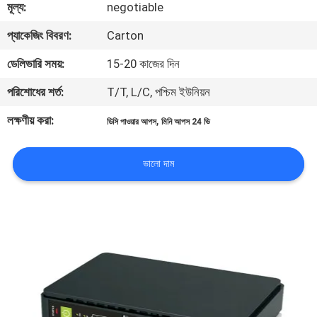
মূল্য:
negotiable
নিয়ন্ত্রণ
প্যাকেজিং বিবরণ:
Carton
আমাদের
ডেলিভারি সময়:
15-20 কাজের দিন
সাথে
পরিশোধের শর্ত:
T/T, L/C, পশ্চিম ইউনিয়ন
যোগাযোগ
লক্ষণীয় করা:
,
ডিসি পাওয়ার আপস
মিনি আপস 24 ভি
খবর
ভালো দাম
একটি
উদ্ধৃতি
অনুরোধ
করুন