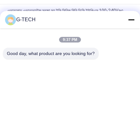
ওভারলোড ওভারভোল্টেজ সুরক্ষা সহ ইসি সিরিজ মিনি ডিসি ইউপিএস 100-240Vac
G-TECH
উচ্চ সামঞ্জস্যতা মিনি ডিসি ইউপিএস, ডিসি পাওয়ার ইউপিএস উচ্চ ক্যাপাসিটি লিথিয়াম
ব্যাটারি
9:37 PM
কম্প্যাক্ট সাইজ এসি ডিসি পাওয়ার সাপ্লাই যা ব্যাটারি চার্জিং এবং পাওয়ার ব্যাকআপ
সিস্টেমের জন্য পারফেক্ট কনস্ট্যান্ট কারেন্ট আউটপুট প্রদান করে
Good day, what product are you looking for?
সব
খাঁটি সাইন ওয়েভ লাইন 
জি টেক ইউপিএস
ইন্টারেক্টিভ ইউপিএস
উচ্চ ফ্রিকোয়েন্সি অনলাইন 
পিডাব্লুএম ইউপিএস
ইউপিএস
নিম্ন ফ্রিকোয়েন্সি অনলাইন 
মডুলার অনলাইন ইউপিএস
ইউপিএস