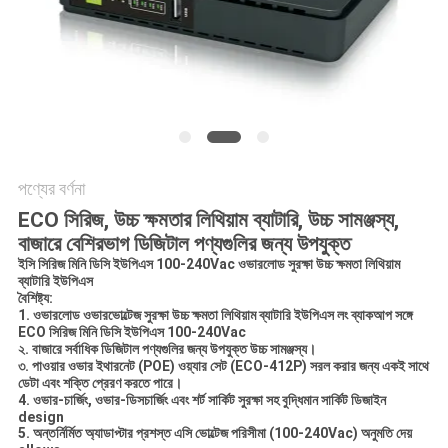
সাইট
ম্যাপ
গোপনীয়তা
নীতি
পণ্যের বর্ণনা
ECO সিরিজ, উচ্চ ক্ষমতার লিথিয়াম ব্যাটারি, উচ্চ সামঞ্জস্য,
বাজারে বেশিরভাগ ডিজিটাল পণ্যগুলির জন্য উপযুক্ত
ইসি সিরিজ মিনি ডিসি ইউপিএস 100-240Vac ওভারলোড সুরক্ষা উচ্চ ক্ষমতা লিথিয়াম
ব্যাটারি ইউপিএস
বৈশিষ্ট্য:
1. ওভারলোড ওভারভোল্টেজ সুরক্ষা উচ্চ ক্ষমতা লিথিয়াম ব্যাটারি ইউপিএস লং ব্যাকআপ সঙ্গে
ECO সিরিজ মিনি ডিসি ইউপিএস 100-240Vac
২. বাজারে সর্বাধিক ডিজিটাল পণ্যগুলির জন্য উপযুক্ত উচ্চ সামঞ্জস্য।
৩. পাওয়ার ওভার ইথারনেট (POE) ওয়্যার সেট (ECO-412P) সরল করার জন্য একই সাথে
ডেটা এবং শক্তি প্রেরণ করতে পারে।
4. ওভার-চার্জিং, ওভার-ডিসচার্জিং এবং শর্ট সার্কিট সুরক্ষা সহ বুদ্ধিমান সার্কিট ডিজাইন
design
5. অন্তর্নির্মিত অ্যাডাপ্টার প্রশস্ত এসি ভোল্টেজ পরিসীমা (100-240Vac) অনুমতি দেয়