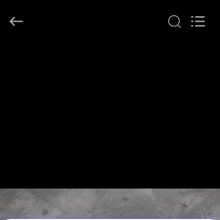
G-
TECH
POWER
GROUP.
All
Rights
Reserved.
বাড়ি
পণ্য
আমাদের
সম্বন্ধে
কারখানা
পরিদর্শন
গুণমান