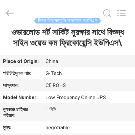
G-
TECH
POWER
GROUP.
All
নিম্ন ফ্রিকোয়েন্সি অনলাইন ইউপিএস
Rights
Reserved.
ওভারলোড শর্ট সার্কিট সুরক্ষার সাথে বিশুদ্ধ
বাড়ি
সাইন ওয়েভ কম ফ্রিকোয়েন্সি ইউপিএস\
পণ্য
Place of Origin:
China
আমাদের
পরিচিতিমুলক নাম:
G-Tech
সম্বন্ধে
সাক্ষ্যদান:
CE ROHS
Model Number:
Low Frequency Online UPS
কারখানা
ন্যূনতম চাহিদার
1 পিসি
পরিদর্শন
পরিমাণ:
মূল্য:
negotiable
গুণমান