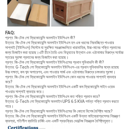
FAQ:
প্রশ্ন: জি-টেক লো ফ্রিকোয়েন্সি অনলাইন ইউপিএস কী?
উত্তর: জি-টেক লো ফ্রিকোয়েন্সি অনলাইন ইউপিএস হল এক ধরনের নিরবচ্ছিন্ন পাওয়ার
সাপ্লাই (ইউপিএস) সিস্টেম যা সুরক্ষিত সরঞ্জামগুলিতে ধারাবাহিক, উচ্চ-মানের শক্তি প্রদানের
জন্য ডিজাইন করা হয়েছে।এটি চীনে তৈরি এবং বিদ্যুতের উত্থান এবং ওঠানামার বিরুদ্ধে সর্বোচ্চ
স্তরের সুরক্ষা প্রদানের জন্য ডিজাইন করা হয়েছে।
প্রশ্ন: জি-টেক লো ফ্রিকোয়েন্সি অনলাইন ইউপিএসের প্রধান সুবিধাগুলি কী কী?
উত্তর: G-Tech লো ফ্রিকোয়েন্সি অনলাইন ইউপিএস-এর প্রধান সুবিধাগুলির মধ্যে রয়েছে
উচ্চ দক্ষতা, কম শব্দ অপারেশন, এবং পাওয়ার সার্জ এবং ওঠানামার বিরুদ্ধে চমৎকার সুরক্ষা।
প্রশ্ন: জি-টেক লো ফ্রিকোয়েন্সি অনলাইন ইউপিএস কোন ধরনের পাওয়ার সাপ্লাই ব্যবহার
করে?
উত্তর: জি-টেক লো ফ্রিকোয়েন্সি অনলাইন ইউপিএস একটি কম ফ্রিকোয়েন্সি সাইন ওয়েভ
পাওয়ার সাপ্লাই ব্যবহার করে।
প্রশ্ন: জি-টেক লো ফ্রিকোয়েন্সি অনলাইন ইউপিএস কত শক্তি প্রদান করে?
উত্তর: G-Tech লো ফ্রিকোয়েন্সি অনলাইন UPS 6.5 KVA পর্যন্ত শক্তি প্রদান করতে
পারে।
প্রশ্ন: জি-টেক লো ফ্রিকোয়েন্সি অনলাইন ইউপিএসের কি কোনো বিশেষ বৈশিষ্ট্য আছে?
উত্তর: জি-টেক লো ফ্রিকোয়েন্সি অনলাইন ইউপিএস একটি উন্নত মাইক্রোপ্রসেসর নিয়ন্ত্রণ
ব্যবস্থা, গতিশীল ব্যাটারি চার্জিং এবং একটি স্বয়ংক্রিয় ভোল্টেজ নিয়ন্ত্রক বৈশিষ্ট্যযুক্ত।