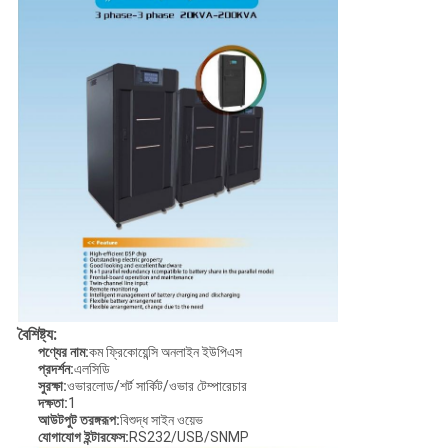
বৈশিষ্ট্য:
পণ্যের নাম:
কম ফ্রিকোয়েন্সি অনলাইন ইউপিএস
প্রদর্শন:
এলসিডি
সুরক্ষা:
ওভারলোড/শর্ট সার্কিট/ওভার টেম্পারেচার
দক্ষতা:
1
আউটপুট তরঙ্গরূপ:
বিশুদ্ধ সাইন ওয়েভ
যোগাযোগ ইন্টারফেস:
RS232/USB/SNMP