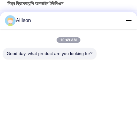
নিম্ন ফ্রিকোয়েন্সি অনলাইন ইউপিএস
20KVA-200KVA নিম্ন ফ্রিকোয়েন্সি অনলাইন ইউপিএস নিরবচ্ছিন্ন বিদ্যুৎ সরবরাহ
Allison
উচ্চ দক্ষ ডিএসপি চিপ সহ তিন ধাপে কম ফ্রিকোয়েন্সি অনলাইন ইউপিএস
10:49 AM
লো ফ্রিকোয়েন্সি থ্রি ফেজ অনলাইন আপস, এলসিডি ডিসপ্লে সহ অনলাইন ডাবল কনভার্সন
আপস
Good day, what product are you looking for?
সব
খাঁটি সাইন ওয়েভ লাইন 
জি টেক ইউপিএস
ইন্টারেক্টিভ ইউপিএস
উচ্চ ফ্রিকোয়েন্সি অনলাইন 
পিডাব্লুএম ইউপিএস
ইউপিএস
নিম্ন ফ্রিকোয়েন্সি অনলাইন 
মডুলার অনলাইন ইউপিএস
ইউপিএস