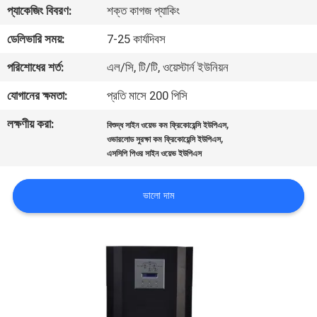
প্যাকেজিং বিবরণ:
শক্ত কাগজ প্যাকিং
নিয়ন্ত্রণ
ডেলিভারি সময়:
7-25 কার্যদিবস
আমাদের
পরিশোধের শর্ত:
এল/সি, টি/টি, ওয়েস্টার্ন ইউনিয়ন
সাথে
যোগানের ক্ষমতা:
প্রতি মাসে 200 পিসি
যোগাযোগ
লক্ষণীয় করা:
,
বিশুদ্ধ সাইন ওয়েভ কম ফ্রিকোয়েন্সি ইউপিএস
,
ওভারলোড সুরক্ষা কম ফ্রিকোয়েন্সি ইউপিএস
খবর
এসসিপি পিওর সাইন ওয়েভ ইউপিএস
ভালো দাম
একটি
উদ্ধৃতি
অনুরোধ
করুন