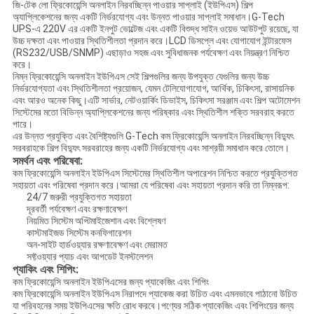
জি-টেক লো ফ্রিকোয়েন্সি অনলাইন নিরবচ্ছিন্ন পাওয়ার সাপ্লাই (ইউপিএস) শিল্প
অ্যাপ্লিকেশনের জন্য একটি নির্ভরযোগ্য এবং উন্নত পাওয়ার সাপ্লাই সমাধান।G-Tech
UPS-এ 220V এর একটি ইনপুট ভোল্টেজ এবং একটি বিশুদ্ধ সাইন ওয়েভ আউটপুট রয়েছে, যা
উচ্চ দক্ষতা এবং পাওয়ার স্থিতিশীলতা প্রদান করে।LCD ডিসপ্লে এবং যোগাযোগ ইন্টারফেস
(RS232/USB/SNMP) এছাড়াও সহজ এবং সুবিধাজনক পর্যবেক্ষণ এবং নিয়ন্ত্রণ নিশ্চিত
করে।
নিম্ন ফ্রিকোয়েন্সি অনলাইন ইউপিএস সেই শিল্পগুলির জন্য উপযুক্ত যেগুলির জন্য উচ্চ
নির্ভরযোগ্যতা এবং স্থিতিশীলতা প্রয়োজন, যেমন টেলিযোগাযোগ, আর্থিক, চিকিৎসা, রাসায়নিক
এবং আরও অনেক কিছু।এটি সার্ভার, নেটওয়ার্কিং ডিভাইস, চিকিৎসা সরঞ্জাম এবং শিল্প অটোমেশন
সিস্টেমের মতো বিভিন্ন অ্যাপ্লিকেশনের জন্য পরিষ্কার এবং স্থিতিশীল শক্তি সরবরাহ করতে
পারে।
এর উন্নত প্রযুক্তি এবং বৈশিষ্ট্যগুলি G-Tech কম ফ্রিকোয়েন্সি অনলাইন নিরবচ্ছিন্ন বিদ্যুৎ
সরবরাহকে শিল্প বিদ্যুৎ সরবরাহের জন্য একটি নির্ভরযোগ্য এবং সাশ্রয়ী সমাধান করে তোলে।
সমর্থন এবং পরিষেবা:
কম ফ্রিকোয়েন্সি অনলাইন ইউপিএস সিস্টেমের স্থিতিশীল অপারেশন নিশ্চিত করতে প্রযুক্তিগত
সহায়তা এবং পরিষেবা প্রদান করে।আমরা যে পরিষেবা এবং সহায়তা প্রদান করি তা নিম্নরূপ:
24/7 জরুরী প্রযুক্তিগত সহায়তা
দূরবর্তী পর্যবেক্ষণ এবং রক্ষণাবেক্ষণ
নিয়মিত সিস্টেম অপ্টিমাইজেশান এবং বিশ্লেষণ
কাস্টমাইজড সিস্টেম কনফিগারেশন
অন-সাইট হার্ডওয়্যার রক্ষণাবেক্ষণ এবং মেরামত
সফ্টওয়্যার প্যাচ এবং আপডেট ইনস্টলেশন
প্যাকিং এবং শিপিং:
কম ফ্রিকোয়েন্সি অনলাইন ইউপিএসের জন্য প্যাকেজিং এবং শিপিং
কম ফ্রিকোয়েন্সি অনলাইন ইউপিএস নিরাপদে প্যাকেজ করা উচিত এবং এমনভাবে পাঠানো উচিত
যা পরিবহনের সময় ইউপিএসের ক্ষতি রোধ করবে।পণ্যের সঠিক প্যাকেজিং এবং শিপিংয়ের জন্য