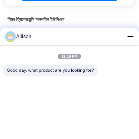
নিম্ন ফ্রিকোয়েন্সি অনলাইন ইউপিএস
20KVA-200KVA নিম্ন ফ্রিকোয়েন্সি অনলাইন ইউপিএস নিরবচ্ছিন্ন বিদ্যুৎ সরবরাহ
Allison
উচ্চ দক্ষ ডিএসপি চিপ সহ তিন ধাপে কম ফ্রিকোয়েন্সি অনলাইন ইউপিএস
11:19 PM
লো ফ্রিকোয়েন্সি থ্রি ফেজ অনলাইন আপস, এলসিডি ডিসপ্লে সহ অনলাইন ডাবল কনভার্সন
আপস
Good day, what product are you looking for?
সব
খাঁটি সাইন ওয়েভ লাইন 
জি টেক ইউপিএস
ইন্টারেক্টিভ ইউপিএস
উচ্চ ফ্রিকোয়েন্সি অনলাইন 
পিডাব্লুএম ইউপিএস
ইউপিএস
নিম্ন ফ্রিকোয়েন্সি অনলাইন 