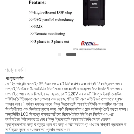
সাইট
ম্যাপ
গোপনীয়তা
নীতি
পণ্যের বর্ণনা
পণ্যের বর্ণনা:
লো ফ্রিকোয়েন্সি অনলাইন ইউপিএস হল একটি নির্ভরযোগ্য এবং সাশ্রয়ী নিরবচ্ছিন্ন পাওয়ার
সাপ্লাই সিস্টেম যা ইলেকট্রনিক সিস্টেম এবং সংবেদনশীল সরঞ্জামগুলিতে স্থিতিশীল পাওয়ার
সাপ্লাই দেওয়ার জন্য ডিজাইন করা হয়েছে।এটি 220V এর একটি বিস্তৃত ইনপুট ভোল্টেজ
পরিসীমা বৈশিষ্ট্যযুক্ত এবং চমৎকার ওভারলোড, শর্ট সার্কিট এবং অতিরিক্ত তাপমাত্রা সুরক্ষা
প্রদান করে।1 পর্যন্ত দক্ষতার সাথে, নিম্ন ফ্রিকোয়েন্সি অনলাইন ইউপিএস সর্বাধিক পাওয়ার
স্থিতিশীলতা এবং নির্ভরযোগ্যতার জন্য একটি বিশুদ্ধ সাইন ওয়েভ আউটপুট তৈরি করতে সক্ষম।
অন্তর্নির্মিত LCD ডিসপ্লে ব্যবহারকারীদের রিয়েল-টাইমে ইউপিএস সিস্টেম এবং এর
কার্যকারিতা নিরীক্ষণ করতে দেয়।নিম্ন ফ্রিকোয়েন্সি অনলাইন ইউপিএস হল যেকোন
অ্যাপ্লিকেশনের জন্য উপযুক্ত পছন্দ যার জন্য একটি নির্ভরযোগ্য পাওয়ার সাপ্লাই প্রয়োজন যা
সর্বোত্তম সুরক্ষা এবং কর্মক্ষমতা প্রদান করতে পারে।