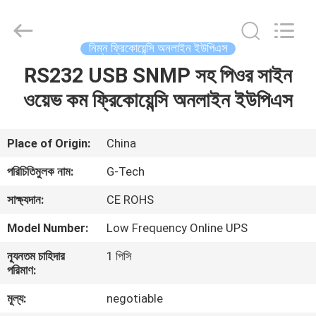
G-
TECH
POWER
GROUP.
All
নিম্ন ফ্রিকোয়েন্সি অনলাইন ইউপিএস
Rights
Reserved.
RS232 USB SNMP সহ পিওর সাইন
বাড়ি
ওয়েভ কম ফ্রিকোয়েন্সি অনলাইন ইউপিএস
পণ্য
Place of Origin:
China
আমাদের
পরিচিতিমুলক নাম:
G-Tech
সম্বন্ধে
সাক্ষ্যদান:
CE ROHS
Model Number:
Low Frequency Online UPS
কারখানা
ন্যূনতম চাহিদার
1 পিসি
পরিদর্শন
পরিমাণ:
মূল্য:
negotiable
গুণমান