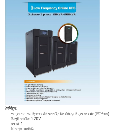
বৈশিষ্ট্য:
পণ্যের নাম: কম ফ্রিকোয়েন্সি অনলাইন নিরবচ্ছিন্ন বিদ্যুৎ সরবরাহ (ইউপিএস)
ইনপুট ভোল্টেজ: 220V
দক্ষতা: 1
ডিসপ্লে: এলসিডি