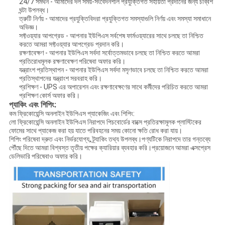
24/7 সমর্থন - আমাদের দল সময়-সংবেদনশীল প্রযুক্তিগত সহায়তা প্রদানের জন্য চব্বিশ
ঘন্টা উপলব্ধ।
ত্রুটি নির্ণয় - আমাদের প্রযুক্তিবিদরা প্রযুক্তিগত সমস্যাগুলি নির্ণয় এবং সমস্যা সমাধানে
অভিজ্ঞ।
সফ্টওয়্যার আপগ্রেড - আপনার ইউপিএস সর্বশেষ ফার্মওয়্যারের সাথে চলছে তা নিশ্চিত
করতে আমরা সফ্টওয়্যার আপগ্রেড প্রদান করি।
রক্ষণাবেক্ষণ - আপনার ইউপিএস সর্বদা সর্বোত্তমভাবে চলছে তা নিশ্চিত করতে আমরা
প্রতিরোধমূলক রক্ষণাবেক্ষণ পরিষেবা অফার করি।
যন্ত্রাংশ প্রতিস্থাপন - আপনার ইউপিএস সর্বদা মসৃণভাবে চলছে তা নিশ্চিত করতে আমরা
প্রতিস্থাপনের যন্ত্রাংশ সরবরাহ করি।
প্রশিক্ষণ - UPS এর অপারেশন এবং রক্ষণাবেক্ষণের সাথে কর্মীদের পরিচিত করতে আমরা
প্রশিক্ষণ কোর্স অফার করি।
প্যাকিং এবং শিপিং:
কম ফ্রিকোয়েন্সি অনলাইন ইউপিএস প্যাকেজিং এবং শিপিং:
লো ফ্রিকোয়েন্সি অনলাইন ইউপিএস নিরাপদে পিচবোর্ডের বাক্সে প্রতিরক্ষামূলক প্লাস্টিকের
ফোমের সাথে প্যাকেজ করা হয় যাতে পরিবহনের সময় কোনো ক্ষতি রোধ করা যায়।
শিপিং পরিষেবা দ্রুত এবং নির্ভরযোগ্য, ট্র্যাকিং তথ্য উপলব্ধ।পণ্যটিকে নিরাপদে তার গন্তব্যে
পৌঁছে দিতে আমরা বিশ্বস্ত তৃতীয় পক্ষের ক্যারিয়ার ব্যবহার করি।প্রয়োজনে আমরা এক্সপ্রেস
ডেলিভারি পরিষেবাও অফার করি।