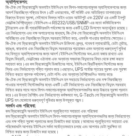
অ্যাপ্লিকেশন:
জি-টেক লো ফ্রিকোয়েন্সি অনলাইন ইউপিএস হল মিশন-সমালোচনামূলক অ্যাপ্লিকেশনের জন্য
আদর্শ নিরবচ্ছিন্ন শক্তির উৎস।এটি ওভারলোড, শর্ট সার্কিট এবং অতিরিক্ত তাপমাত্রার
বিরুদ্ধে উন্নত সুরক্ষা, সেইসাথে বিশুদ্ধ সাইন ওয়েভ আউটপুট এবং 220V এর একটি ইনপুট
ভোল্টেজ বৈশিষ্ট্যযুক্ত।ইউপিএস-এ RS232/USB/SNMP-এর মতো কমিউনিকেশন
ইন্টারফেস এবং কী প্যারামিটারগুলি পর্যবেক্ষণের জন্য একটি LCD ডিসপ্লে অন্তর্ভুক্ত রয়েছে।
এর নির্ভরযোগ্য এবং দক্ষ অপারেশনের মাধ্যমে, জি-টেক লো ফ্রিকোয়েন্সি অনলাইন ইউপিএস
অবিচ্ছিন্ন এবং নিরবচ্ছিন্ন বিদ্যুৎ সরবরাহ নিশ্চিত করে, এমনকি পাওয়ার ব্যর্থতার ক্ষেত্রেও।
জি-টেক লো ফ্রিকোয়েন্সি অনলাইন ইউপিএস চিকিৎসা কেন্দ্র, গবেষণা ল্যাবরেটরি, ডেটা সেন্টার,
ব্যাঙ্ক, কারখানা এবং নিরবচ্ছিন্ন বিদ্যুৎ সরবরাহের প্রয়োজন এমন অন্যান্য গুরুত্বপূর্ণ সুবিধা
সহ বিস্তৃত অ্যাপ্লিকেশনের জন্য আদর্শ।ইউপিএস সিস্টেমের অখণ্ডতা বজায় রাখতে এবং
বিদ্যুৎ বিভ্রাট, ভোল্টেজের ওঠানামা এবং অন্যান্য সম্ভাব্য বিদ্যুতের বিঘ্ন থেকে রক্ষা করতে
সহায়তা করে।এর কম ফ্রিকোয়েন্সি ডিজাইনের সাথে, ইউপিএস ক্রিটিক্যাল সিস্টেমের জন্য
স্থির এবং নির্ভরযোগ্য শক্তি প্রদান করে।এছাড়াও, UPS সর্বোচ্চ স্তরের সুরক্ষা এবং সুরক্ষা
নিশ্চিত করতে ব্যাপক পর্যবেক্ষণ, ডেটা লগিং এবং অন্যান্য বৈশিষ্ট্যগুলিও অফার করে৷
জি-টেক লো ফ্রিকোয়েন্সি অনলাইন ইউপিএস হল সবচেয়ে নির্ভরযোগ্য এবং দক্ষ নিরবচ্ছিন্ন
পাওয়ার সাপ্লাই সিস্টেমগুলির মধ্যে একটি।এটি নির্ভরযোগ্য এবং নিরবচ্ছিন্ন বিদ্যুৎ সরবরাহ
নিশ্চিত করার সাথে সাথে মিশন-সমালোচনামূলক অ্যাপ্লিকেশনগুলির জন্য উচ্চতর সুরক্ষা প্রদান
করে।এর উন্নত বৈশিষ্ট্য এবং নির্ভরযোগ্য কর্মক্ষমতা সহ, G-Tech লো ফ্রিকোয়েন্সি অনলাইন
UPS হল যেকোনো গুরুত্বপূর্ণ সুবিধার জন্য উপযুক্ত পছন্দ।
সমর্থন এবং পরিষেবা:
কম ফ্রিকোয়েন্সি অনলাইন ইউপিএস প্রযুক্তিগত সহায়তা এবং পরিষেবা
কম ফ্রিকোয়েন্সি অনলাইন ইউপিএস মিশন-সমালোচনামূলক অ্যাপ্লিকেশনগুলির জন্য নির্ভরযোগ্য
এবং দক্ষ শক্তি সুরক্ষা প্রদানের জন্য ডিজাইন করা হয়েছে।আমাদের প্রযুক্তিগত সহায়তা এবং
পরিষেবাগুলি আপনার ইউপিএস সর্বদা সর্বোত্তমভাবে চলছে এবং আপনার ডেটা সুরক্ষিত তা
নিশ্চিত করার জন্য ডিজাইন করা হয়েছে।