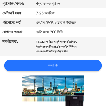
প্যাকেজিং বিবরণ:
শক্ত কাগজ প্যাকিং
নিয়ন্ত্রণ
ডেলিভারি সময়:
7-25 কার্যদিবস
আমাদের
পরিশোধের শর্ত:
এল/সি, টি/টি, ওয়েস্টার্ন ইউনিয়ন
সাথে
যোগানের ক্ষমতা:
প্রতি মাসে 200 পিসি
যোগাযোগ
লক্ষণীয় করা:
,
RS232 কম ফ্রিকোয়েন্সি অনলাইন ইউপিএস
,
নিরবচ্ছিন্ন কম ফ্রিকোয়েন্সি অনলাইন ইউপিএস
খবর
এসএনএমপি নিরবচ্ছিন্ন শক্তির উৎস
ভালো দাম
একটি
উদ্ধৃতি
অনুরোধ
করুন