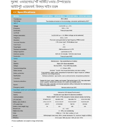
সুরক্ষা: ওভারলোড/শর্ট সার্কিট/ওভার টেম্পারেচার
আউটপুট ওয়েভফর্ম: বিশুদ্ধ সাইন তরঙ্গ